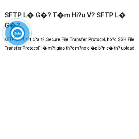
SFTP L� G�? T�m Hi?u V? SFTP L�
G�?
sFTP (vi?t t?t c?a t? Secure File Transfer Protocol, ho?c SSH File
Transfer Protocol) l� m?t giao th?c m?ng gi�p b?n c� th? upload
ho?c download d? li?u tr�n m�y ch?. B?n c?ng c� th? s? d?ng
giao th?c n�y ?? s?a, t?o ho?c x�a c�c t?p tin v� th? m?c tr�n
m�y ch? Linux.
‹‹
‹
7
8
9
10
11
12
13
14
15
16
17
›
››
Ý KIẾN KHÁCH HÀNG