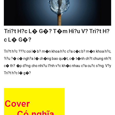
Tri?t H?c L� G�? T�m Hi?u V? Tri?t H?
c L� G�?
Tri?t h?c ???c coi l� b? m�n khoa h?c c?a c�c b? m�n khoa h?c,
?i?u ?� c� ngh?a l� ch�ng bao qu�t, c� t�nh ch?t chung nh?t
c� th? �p d?ng cho nhi?u l?nh v?c kh�c nhau c?a cu?c s?ng. V?y
Tri?t h?c l� g�?