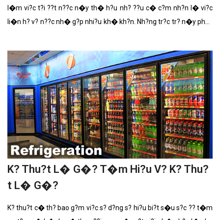
l�m vi?c t?i ??t n??c n�y th� h?u nh? ??u c� c?m nh?n l� vi?c
li�n h? v? n??c nh� g?p nhi?u kh� kh?n. Nh?ng tr?c tr? n�y ph?n
nhi?u ??n t? ch�nh s�ch gi?i h?n th�ng tin v� ?u ?�i d�nh cho
c�c nh� ph�t tri?n ph?n m?m c?a Trung Qu?c.
K? Thu?t L� G�? T�m Hi?u V? K? Thu?
t L� G�?
K? thu?t c� th? bao g?m vi?c s? d?ng s? hi?u bi?t s�u s?c ?? t�m