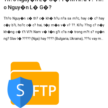
o Nguy�n L� G�?
Th?o Nguy�n c� th? c� kh� h?u n?a sa m?c, hay c� c? hay
c�y b?i, ho?c c� c? hai, t�y m�a v� v? ??. Ki?u ??ng c? n�y
kh�ng c� t?i Vi?t Nam v� t�n g?i c?a n� trong m?t s? ng�n
ng? Slav l� ????? (Nga) hay ???? (Bulgaria, Ukraina), ???c vay m??
n sang m?t s? ng�n ng? T�y �u th�nh steppe (??c, Ph�p, Anh)
hay Esteppa/Steppa (B? ?�o Nha, T�y Ban Nha, Italy)