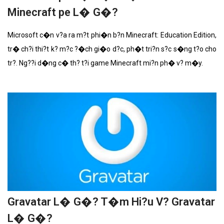
Minecraft pe L� G�?
Microsoft c�n v?a ra m?t phi�n b?n Minecraft: Education Edition,
tr� ch?i thi?t k? m?c ?�ch gi�o d?c, ph�t tri?n s?c s�ng t?o cho
tr?. Ng??i d�ng c� th? t?i game Minecraft mi?n ph� v? m�y.
Gravatar L� G�? T�m Hi?u V? Gravatar
L� G�?