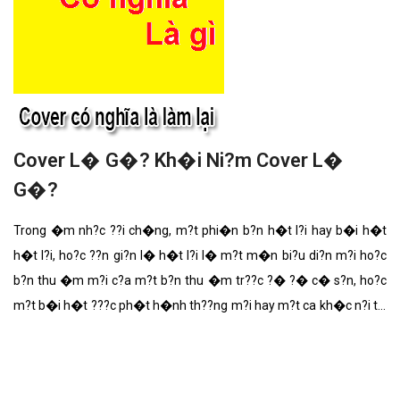
Cover L� G�? Kh�i Ni?m Cover L�
G�?
Trong �m nh?c ??i ch�ng, m?t phi�n b?n h�t l?i hay b�i h�t
h�t l?i, ho?c ??n gi?n l� h�t l?i l� m?t m�n bi?u di?n m?i ho?c
b?n thu �m m?i c?a m?t b?n thu �m tr??c ?� ?� c� s?n, ho?c
m?t b�i h�t ???c ph�t h�nh th??ng m?i hay m?t ca kh�c n?i ti?
ng.