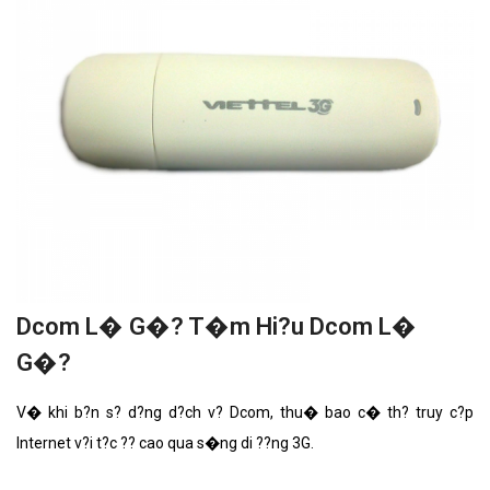
Dcom L� G�? T�m Hi?u Dcom L�
G�?
V� khi b?n s? d?ng d?ch v? Dcom, thu� bao c� th? truy c?p
Internet v?i t?c ?? cao qua s�ng di ??ng 3G.