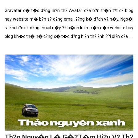
Gravatar c� t�c d?ng hi?n th? Avatar c?a b?n tr�n t?t c? blog
hay website m� b?n s? d?ng email ??ng k� d?ch v? n�y. Ngo�i
ra khi b?n s? d?ng email n�y ?? b�nh lu?n tr�n c�c website hay
blog kh�c th� n� c?ng c� t�c d?ng hi?n th? ?nh ??i di?n c?a b?
n.
Th?o Nguy�n L� G�?T�m Hi?u V? Th?