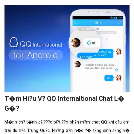
T�m Hi?u V? QQ Internaltional Chat L�
G�?
M�nh ch? t�nh c? ???c bi?t ??n ph?n m?m chat QQ khi c?u em
trai du h?c Trung Qu?c. Nh?ng b?n n�o ?� t?ng sinh s?ng v�