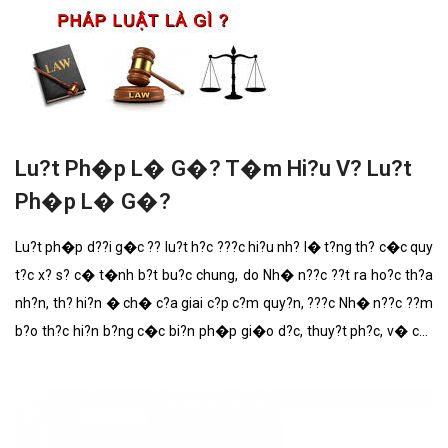
Lu?t Ph�p L� G�? T�m Hi?u V? Lu?t
Ph�p L� G�?
Lu?t ph�p d??i g�c ?? lu?t h?c ???c hi?u nh? l� t?ng th? c�c quy
t?c x? s? c� t�nh b?t bu?c chung, do Nh� n??c ??t ra ho?c th?a
nh?n, th? hi?n � ch� c?a giai c?p c?m quy?n, ???c Nh� n??c ??m
b?o th?c hi?n b?ng c�c bi?n ph�p gi�o d?c, thuy?t ph?c, v� c??
ng ch?.