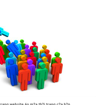
trang website áo m?a th?i trang c?a b?n