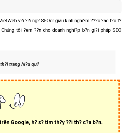
Bảng giá quảng cáo Google
Bảng giá quảng cáo Facebook
VietWeb v
?i ??i ng?
SEOer
giàu kinh nghi?m ???c ?ào t?o t?
Bảng giá quảng cáo Banner
oz. Chúng tôi ?em ??n cho doanh nghi?p b?n gi?i pháp SEO
Bảng giá quản trị Website
Bảng giá quản trị Fanpage Facebook
Bảng giá SEO Website
h?i trang hi?u qu?
ên Google, h? s? tìm th?y ??i th? c?a b?n.