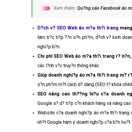
Xem thêm:
Qu?ng cáo Facebook áo m?
D?ch v? SEO Web áo m?a th?i trang
mang l
tâm tr?c ti?p ??n s?n ph?m, d?ch v? kinh doa
nghi?p b?n.
Chi phí SEO Web áo m?a th?i trang r? h?n,
các l?nh v?c truy?n thông khác.
Giúp doanh nghi?p áo m?a th?i trang m? r
s?n ph?m m?t cách d? dàng (SEO t? khóa chính á
SEO nâng cao th??ng hi?u c?a doanh ng
Google s? d? ti?p c?n khách hàng và nâng cao 
Website c?a doanh nghi?p áo m?a th?i trang x
nh?t Google hàm ý doanh nghi?p c?a b?n ho?t ?