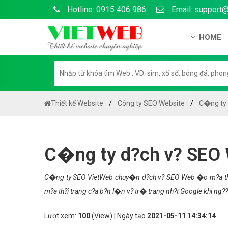
Hotline: 0915 406 986
Email: support
HOME
Gi?i thi?
H? s? n?
H??ng d?
Thiết kế Website
Công ty SEO Website
C�ng ty 
Tuy?n d
Chính sá
C�ng ty d?ch v? SEO 
Chính sá
Liên h? 
C�ng ty SEO VietWeb chuy�n d?ch v? SEO Web �o m?a th?
m?a th?i trang c?a b?n l�n v? tr� trang nh?t Google khi n
Chính sác
Lượt xem:
100
(View) | Ngày tạo
2021-05-11 14:34:14