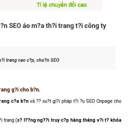
h?n SEO áo m?a th?i trang t?i công ty
h?i trang cao c?p, chu?n SEO
trang g?i cho b?n.
trang c?a b?n
và ?? xu?t gi?i pháp t?i ?u SEO Onpage cho
i trang (
s? l??ng ng??i truy c?p hàng tháng v?i t? khóa