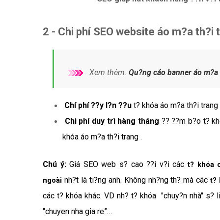
2 - Chi phí SEO website áo m?a th?
Xem thêm:
Qu?ng cáo banner áo m?a t
Chí phí ??y l?n ??u
t? khóa áo m?a th?i trang
Chi phí duy trì hàng tháng
?? ??m b?o t? kh
khóa áo m?a th?i trang .
Chú ý:
Giá SEO web s? cao ??i v?i các
t? khóa 
nh?t là ti?ng anh. Không nh?ng th? mà các
ngoài
t?
các t? khóa khác. VD nh? t? khóa "chuy?n nhà" s? li
“chuyen nha gia re”…