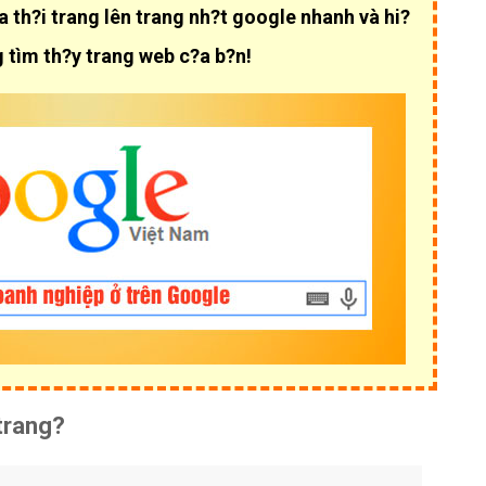
th?i trang lên trang nh?t google nhanh và hi?
 tìm th?y trang web c?a b?n!
trang?