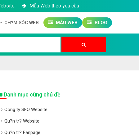
Website
Mẫu Web theo yêu cầu
CH?M SÓC WEB
MẪU WEB
BLOG
Công ty SEO Website
Qu?n tr? Website
Qu?n tr? Fanpage
Danh mục cùng chủ đề
Công ty SEO Website
Qu?n tr? Website
Qu?n tr? Fanpage