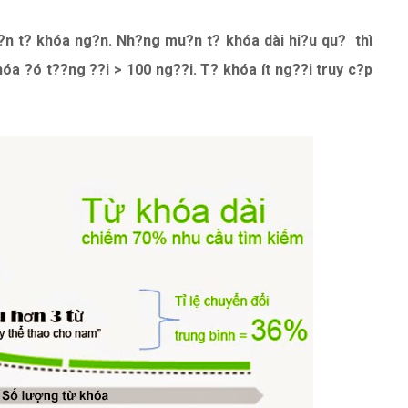
h?n t? khóa ng?n. Nh?ng mu?n t? khóa dài hi?u qu? thì
óa ?ó t??ng ??i > 100 ng??i. T? khóa ít ng??i truy c?p