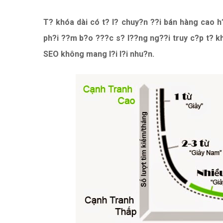
T? khóa dài có t? l? chuy?n ??i bán hàng cao 
ph?i ??m b?o ???c s? l??ng ng??i truy c?p t? kh
SEO không mang l?i l?i nhu?n.