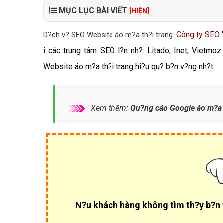
MỤC LỤC BÀI VIẾT
[HIỆN]
Công ty SEO
D?ch v? SEO Website áo m?a th?i trang .
i các trung tâm SEO l?n nh?: Litado, Inet, Vietm
Website áo m?a th?i trang hi?u qu? b?n v?ng nh?t.
Xem thêm:
Qu?ng cáo Google áo m?a t
N?u khách hàng không tìm th?y b?n tr