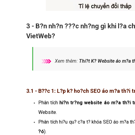
3 - B?n nh?n ???c nh?ng gì khi l?a c
VietWeb?
Xem thêm:
Thi?t K? Website áo m?a t
3.1 - B??c 1: L?p k? ho?ch SEO áo m?a th?i 
Phân tích
hi?n tr?ng website áo m?a th?i 
Website.
Phân tích hi?u qu? c?a t? khóa SEO áo m?a th?
?ó
).