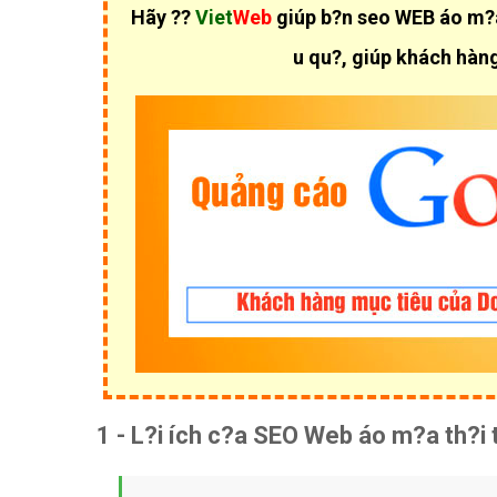
Hãy ??
Viet
Web
giúp b?n seo WEB áo m?a 
u qu?, giúp khách hàng
1 - L?i ích c?a SEO Web áo m?a th?i 