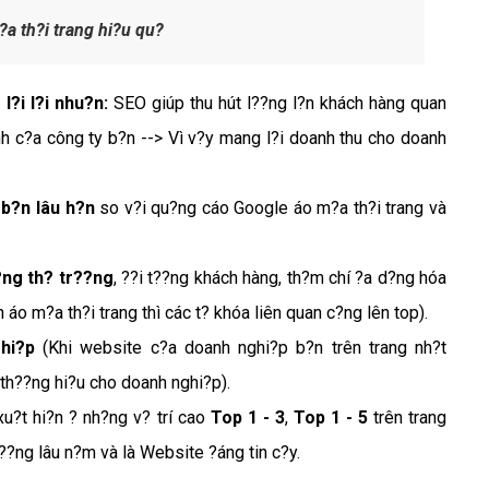
a th?i trang hi?u qu?
?i l?i nhu?n:
SEO giúp thu hút l??ng l?n khách hàng quan
nh c?a công ty b?n --> Vì v?y mang l?i doanh thu cho doanh
 b?n lâu h?n
so v?i qu?ng cáo Google áo m?a th?i trang và
?ng th? tr??ng
, ??i t??ng khách hàng, th?m chí ?a d?ng hóa
o m?a th?i trang thì các t? khóa liên quan c?ng lên top).
hi?p
(Khi website c?a doanh nghi?p b?n trên trang nh?t
th??ng hi?u cho doanh nghi?p).
u?t hi?n ? nh?ng v? trí cao
Top 1 - 3
,
Top 1 - 5
trên trang
?ng lâu n?m và là Website ?áng tin c?y.