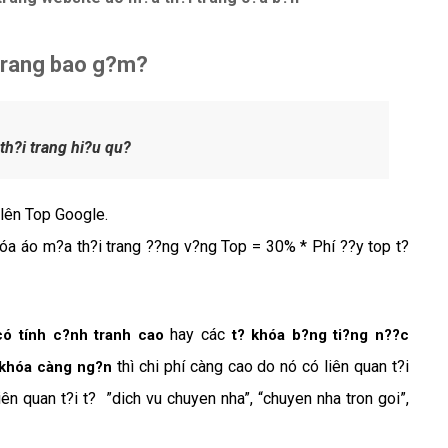
i trang bao g?m?
h?i trang hi?u qu?
 lên Top Google.
óa áo m?a th?i trang ??ng v?ng Top = 30% * Phí ??y top t?
hay các
có tính c?nh tranh cao
t? khóa b?ng ti?ng n??c
thì chi phí càng cao do nó có liên quan t?i
 khóa càng ng?n
ên quan t?i t? ”dich vu chuyen nha”, “chuyen nha tron goi”,