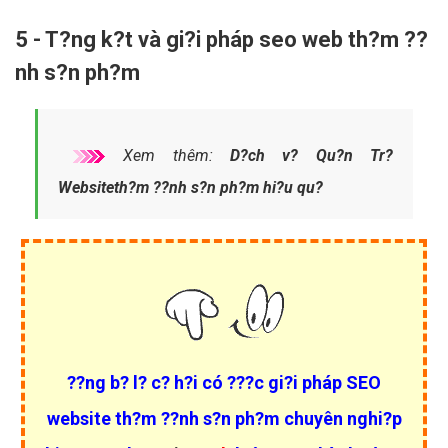
5 - T?ng k?t và gi?i pháp seo web th?m ??
nh s?n ph?m
Xem thêm:
D?ch v? Qu?n Tr?
Websiteth?m ??nh s?n ph?m hi?u qu?
??ng b? l? c? h?i có ???c gi?i pháp SEO
website th?m ??nh s?n ph?m chuyên nghi?p