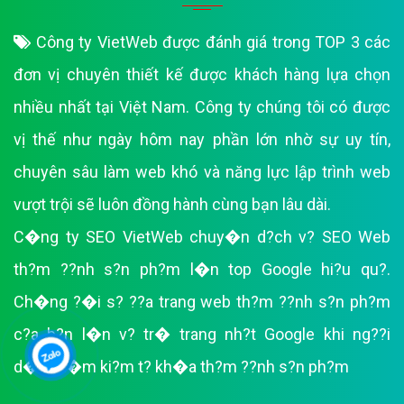
Công ty VietWeb được đánh giá trong TOP 3 các
đơn vị chuyên thiết kế được khách hàng lựa chọn
nhiều nhất tại Việt Nam. Công ty chúng tôi có được
vị thế như ngày hôm nay phần lớn nhờ sự uy tín,
chuyên sâu làm web khó và năng lực lập trình web
vượt trội sẽ luôn đồng hành cùng bạn lâu dài.
C�ng ty SEO VietWeb chuy�n d?ch v? SEO Web
th?m ??nh s?n ph?m l�n top Google hi?u qu?.
Ch�ng ?�i s? ??a trang web th?m ??nh s?n ph?m
c?a b?n l�n v? tr� trang nh?t Google khi ng??i
d�ng t�m ki?m t? kh�a th?m ??nh s?n ph?m