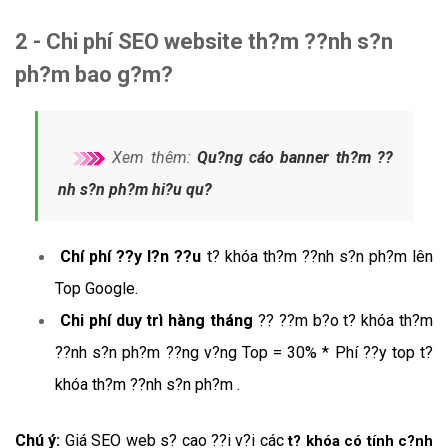
2 - Chi phí SEO website th?m ??nh s?n
ph?m bao g?m?
Xem thêm:
Qu?ng cáo banner th?m ??
nh s?n ph?m hi?u qu?
Chí phí ??y l?n ??u
t? khóa th?m ??nh s?n ph?m lên
Top Google.
Chi phí duy trì hàng tháng
?? ??m b?o t? khóa th?m
??nh s?n ph?m ??ng v?ng Top = 30% * Phí ??y top t?
khóa th?m ??nh s?n ph?m .
Chú ý:
Giá SEO web s? cao ??i v?i các
t? khóa có tính c?nh