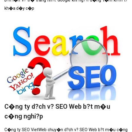
b?n l�n v? tr� trang nh?t Google khi ng??i d�ng t�m ki?m t?
kh�a d�y c�p
C�ng ty d?ch v? SEO Web b?t m�u
c�ng nghi?p
C�ng ty SEO VietWeb chuy�n d?ch v? SEO Web b?t m�u c�ng