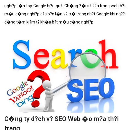
nghi?p l�n top Google hi?u qu?. Ch�ng ?�i s? ??a trang web b?t
m�u c�ng nghi?p c?a b?n l�n v? tr� trang nh?t Google khi ng??i
d�ng t�m ki?m t? kh�a b?t m�u c�ng nghi?p
C�ng ty d?ch v? SEO Web �o m?a th?i
trang