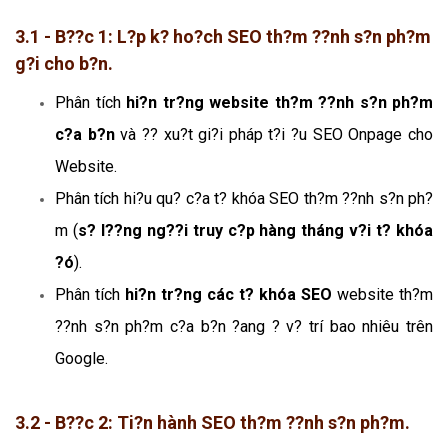
3.1 - B??c 1: L?p k? ho?ch SEO th?m ??nh s?n ph?m
g?i cho b?n.
Phân tích
hi?n tr?ng website th?m ??nh s?n ph?m
c?a b?n
và ?? xu?t gi?i pháp t?i ?u SEO Onpage cho
Website.
Phân tích hi?u qu? c?a t? khóa SEO th?m ??nh s?n ph?
m (
s? l??ng ng??i truy c?p hàng tháng v?i t? khóa
?ó
).
Phân tích
hi?n tr?ng các t? khóa SEO
website th?m
??nh s?n ph?m c?a b?n ?ang ? v? trí bao nhiêu trên
Google.
3.2 - B??c 2: Ti?n hành SEO th?m ??nh s?n ph?m.