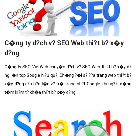
C�ng ty d?ch v? SEO Web thi?t b? x�y
d?ng
C�ng ty SEO VietWeb chuy�n d?ch v? SEO Web thi?t b? x�y d?
ng l�n top Google hi?u qu?. Ch�ng ?�i s? ??a trang web thi?t b?
x�y d?ng c?a b?n l�n v? tr� trang nh?t Google khi ng??i d�ng
t�m ki?m t? kh�a thi?t b? x�y d?ng