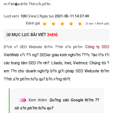
m t? kh�a th?m ??nh s?n ph?m
Lượt xem:
100
(View) | Ngày tạo
2021-05-11 14:37:49
Ðánh giá:
1
2
3
4
5
(
5
sao
1
đánh giá)
MỤC LỤC BÀI VIẾT
[HIỆN]
Công ty SEO
D?ch v? SEO Website th?m ??nh s?n ph?m .
VietWeb v
?i ??i ng?
SEOer
giàu kinh nghi?m ???c ?ào t?o t?i
các trung tâm SEO l?n nh?: Litado, Inet, Vietmoz. Chúng tôi ?
em ??n cho doanh nghi?p b?n gi?i pháp SEO Website th?m
??nh s?n ph?m hi?u qu? b?n v?ng nh?t.
Xem thêm:
Qu?ng cáo Google th?m ??
nh s?n ph?m hi?u qu?