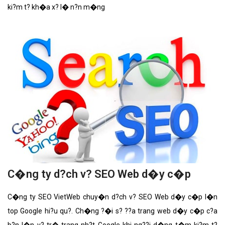
ki?m t? kh�a x? l� n?n m�ng
C�ng ty d?ch v? SEO Web d�y c�p
C�ng ty SEO VietWeb chuy�n d?ch v? SEO Web d�y c�p l�n
top Google hi?u qu?. Ch�ng ?�i s? ??a trang web d�y c�p c?a