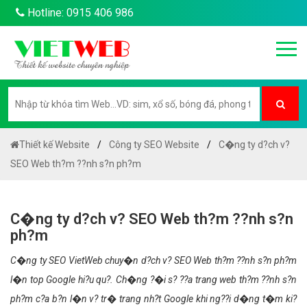
Hotline: 0915 406 986
Thiết kế Website
Công ty SEO Website
C�ng ty d?ch v?
SEO Web th?m ??nh s?n ph?m
C�ng ty d?ch v? SEO Web th?m ??nh s?n
ph?m
C�ng ty SEO VietWeb chuy�n d?ch v? SEO Web th?m ??nh s?n ph?m
l�n top Google hi?u qu?. Ch�ng ?�i s? ??a trang web th?m ??nh s?n
ph?m c?a b?n l�n v? tr� trang nh?t Google khi ng??i d�ng t�m ki?