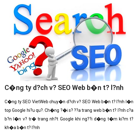
C�ng ty d?ch v? SEO Web b�n t? l?nh
C�ng ty SEO VietWeb chuy�n d?ch v? SEO Web b�n t? l?nh l�n
top Google hi?u qu?. Ch�ng ?�i s? ??a trang web b�n t? l?nh c?a
b?n l�n v? tr� trang nh?t Google khi ng??i d�ng t�m ki?m t?
kh�a b�n t? l?nh