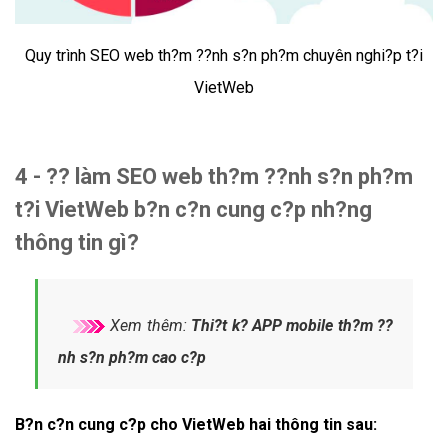
Quy trình SEO web th?m ??nh s?n ph?m chuyên nghi?p t?i
VietWeb
4 - ?? làm SEO web th?m ??nh s?n ph?m
t?i VietWeb b?n c?n cung c?p nh?ng
thông tin gì?
Xem thêm:
Thi?t k? APP mobile th?m ??
nh s?n ph?m cao c?p
B?n c?n cung c?p cho VietWeb hai thông tin sau: