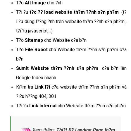
T?o
Alt Image
cho ?nh
T?i ?u
t?c ?? load website th?m ??nh s?n ph?m
(t?
i ?u dung l??ng ?nh trên website th?m ??nh s?n ph?m ,
t?i ?u javascript,...)
T?o
Sitemap
cho Website c?a b?n
T?o
File Robot
cho Website th?m ??nh s?n ph?m c?a
b?n
Sumit Website th?m ??nh s?n ph?m
c?a b?n lên
Google Index nhanh
Ki?m tra
Link l?i
c?a website th?m ??nh s?n ph?m và
?i?u h??ng 404, 301
T?i ?u
Link Internal
cho Website th?m ??nh s?n ph?m
Xem thêm:
Thi?t K? Landing Page th?m