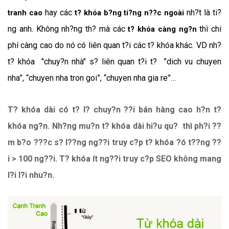
hay các
nh?t là ti?
tranh cao
t? khóa b?ng ti?ng n??c ngoài
ng anh. Không nh?ng th? mà các
thì chi
t? khóa càng ng?n
phí càng cao do nó có liên quan t?i các t? khóa khác. VD nh?
t? khóa "chuy?n nhà" s? liên quan t?i t? ”dich vu chuyen
nha”, “chuyen nha tron goi”, “chuyen nha gia re”…
T? khóa dài có t? l? chuy?n ??i bán hàng cao h?n t?
khóa ng?n. Nh?ng mu?n t? khóa dài hi?u qu? thì ph?i ??
m b?o ???c s? l??ng ng??i truy c?p t? khóa ?ó t??ng ??
i > 100 ng??i. T? khóa ít ng??i truy c?p SEO không mang
l?i l?i nhu?n.