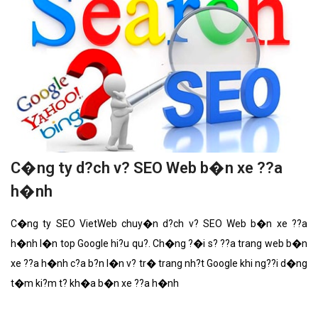
C�ng ty d?ch v? SEO Web b�n xe ??a
h�nh
C�ng ty SEO VietWeb chuy�n d?ch v? SEO Web b�n xe ??a
h�nh l�n top Google hi?u qu?. Ch�ng ?�i s? ??a trang web b�n
xe ??a h�nh c?a b?n l�n v? tr� trang nh?t Google khi ng??i d�ng
t�m ki?m t? kh�a b�n xe ??a h�nh