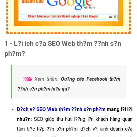
1 - L?i ích c?a SEO Web th?m ??nh s?n
ph?m?
Xem thêm:
Qu?ng cáo Facebook th?m
??nh s?n ph?m hi?u qu?
D?ch v? SEO Web th?m ??nh s?n ph?m
mang l?i l?i
nhu?n:
SEO giúp thu hút l??ng l?n khách hàng quan
tâm tr?c ti?p ??n s?n ph?m, d?ch v? kinh doanh c?a