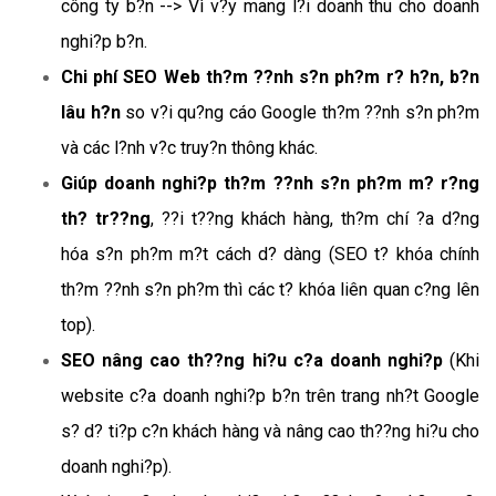
công ty b?n --> Vì v?y mang l?i doanh thu cho doanh
nghi?p b?n.
Chi phí SEO Web th?m ??nh s?n ph?m r? h?n, b?n
lâu h?n
so v?i qu?ng cáo Google th?m ??nh s?n ph?m
và các l?nh v?c truy?n thông khác.
Giúp doanh nghi?p th?m ??nh s?n ph?m m? r?ng
th? tr??ng
, ??i t??ng khách hàng, th?m chí ?a d?ng
hóa s?n ph?m m?t cách d? dàng (SEO t? khóa chính
th?m ??nh s?n ph?m thì các t? khóa liên quan c?ng lên
top).
SEO nâng cao th??ng hi?u c?a doanh nghi?p
(Khi
website c?a doanh nghi?p b?n trên trang nh?t Google
s? d? ti?p c?n khách hàng và nâng cao th??ng hi?u cho
doanh nghi?p).