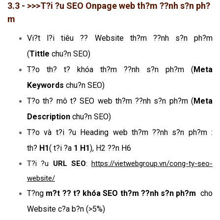
3.3 - >>>T?i ?u SEO Onpage web th?m ??nh s?n ph?
m
Vi?t l?i tiêu ?? Website th?m ??nh s?n ph?m
(
Tittle
chu?n SEO)
T?o th? t? khóa th?m ??nh s?n ph?m (
Meta
Keywords
chu?n SEO)
T?o th? mô t? SEO web th?m ??nh s?n ph?m (
Meta
Description
chu?n SEO)
T?o và t?i ?u Heading web th?m ??nh s?n ph?m :
th?
H1
( t?i ?a
1 H1
), H2 ??n H6
T?i ?u
URL SEO
:
https://vietwebgroup.vn/cong-ty-seo-
website/
T?ng
m?t ?? t? khóa SEO th?m ??nh s?n ph?m
cho
Website c?a b?n (>5%)