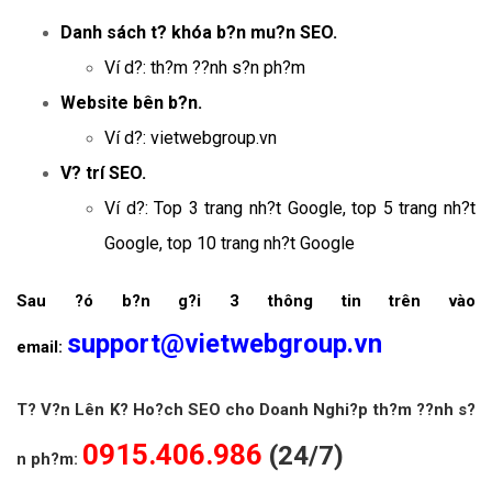
Danh sách t? khóa b?n mu?n SEO.
Ví d?: th?m ??nh s?n ph?m
Website bên b?n.
Ví d?: vietwebgroup.vn
V? trí SEO.
Ví d?: Top 3 trang nh?t Google, top 5 trang nh?t
Google, top 10 trang nh?t Google
Sau ?ó b?n g?i 3 thông tin trên vào
support@vietwebgroup.vn
email:
T? V?n Lên K? Ho?ch SEO cho Doanh Nghi?p th?m ??nh s?
0915.406.986
(24/7)
n ph?m: