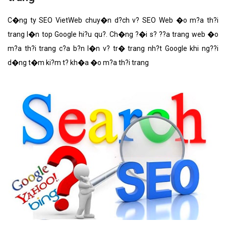
C�ng ty SEO VietWeb chuy�n d?ch v? SEO Web �o m?a th?i
trang l�n top Google hi?u qu?. Ch�ng ?�i s? ??a trang web �o
m?a th?i trang c?a b?n l�n v? tr� trang nh?t Google khi ng??i
d�ng t�m ki?m t? kh�a �o m?a th?i trang