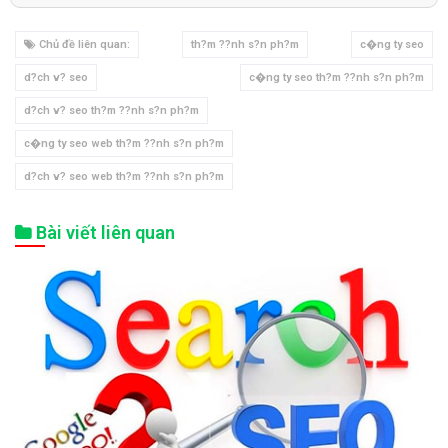
Chủ đề liên quan:
th?m ??nh s?n ph?m
c�ng ty seo
d?ch v? seo
c�ng ty seo th?m ??nh s?n ph?m
d?ch v? seo th?m ??nh s?n ph?m
c�ng ty seo web th?m ??nh s?n ph?m
d?ch v? seo web th?m ??nh s?n ph?m
Bài viết liên quan