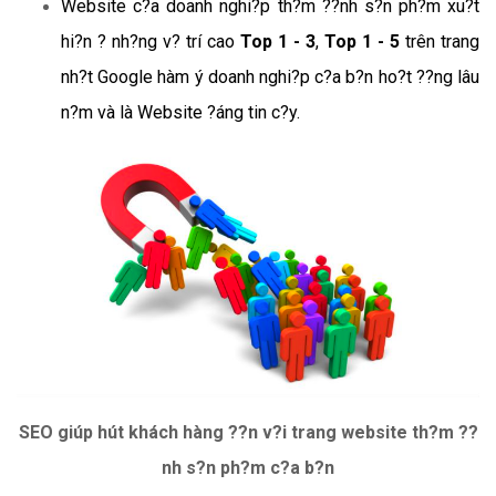
Website c?a doanh nghi?p th?m ??nh s?n ph?m xu?t
hi?n ? nh?ng v? trí cao
Top 1 - 3
,
Top 1 - 5
trên trang
nh?t Google hàm ý doanh nghi?p c?a b?n ho?t ??ng lâu
n?m và là Website ?áng tin c?y.
SEO giúp hút khách hàng ??n v?i trang website th?m ??
nh s?n ph?m c?a b?n