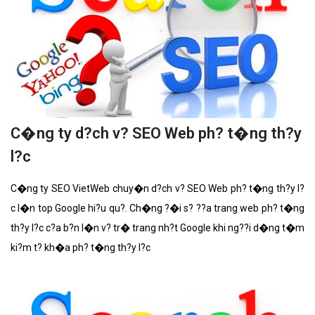
C�ng ty d?ch v? SEO Web ph? t�ng th?y
l?c
C�ng ty SEO VietWeb chuy�n d?ch v? SEO Web ph? t�ng th?y l?
c l�n top Google hi?u qu?. Ch�ng ?�i s? ??a trang web ph? t�ng
th?y l?c c?a b?n l�n v? tr� trang nh?t Google khi ng??i d�ng t�m
ki?m t? kh�a ph? t�ng th?y l?c