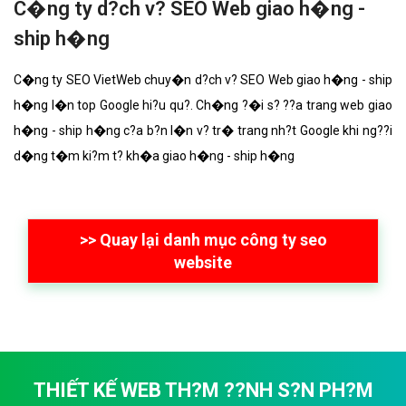
C�ng ty d?ch v? SEO Web giao h�ng -
ship h�ng
C�ng ty SEO VietWeb chuy�n d?ch v? SEO Web giao h�ng - ship
h�ng l�n top Google hi?u qu?. Ch�ng ?�i s? ??a trang web giao
h�ng - ship h�ng c?a b?n l�n v? tr� trang nh?t Google khi ng??i
d�ng t�m ki?m t? kh�a giao h�ng - ship h�ng
>> Quay lại danh mục công ty seo
website
THIẾT KẾ WEB TH?M ??NH S?N PH?M