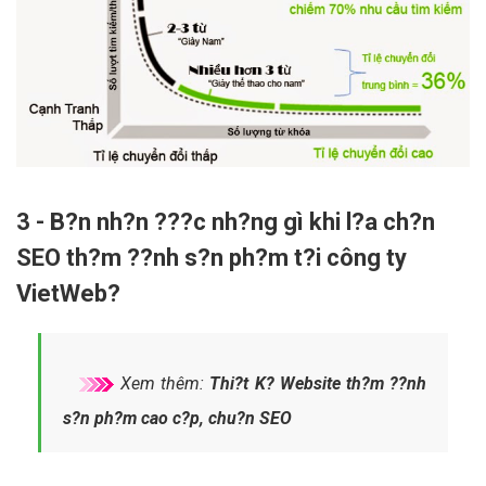
3 - B?n nh?n ???c nh?ng gì khi l?a ch?n
SEO th?m ??nh s?n ph?m t?i công ty
VietWeb?
Xem thêm:
Thi?t K? Website th?m ??nh
s?n ph?m cao c?p, chu?n SEO