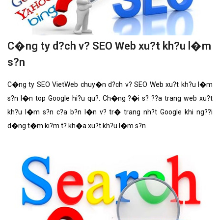
C�ng ty d?ch v? SEO Web xu?t kh?u l�m
s?n
C�ng ty SEO VietWeb chuy�n d?ch v? SEO Web xu?t kh?u l�m
s?n l�n top Google hi?u qu?. Ch�ng ?�i s? ??a trang web xu?t
kh?u l�m s?n c?a b?n l�n v? tr� trang nh?t Google khi ng??i
d�ng t�m ki?m t? kh�a xu?t kh?u l�m s?n