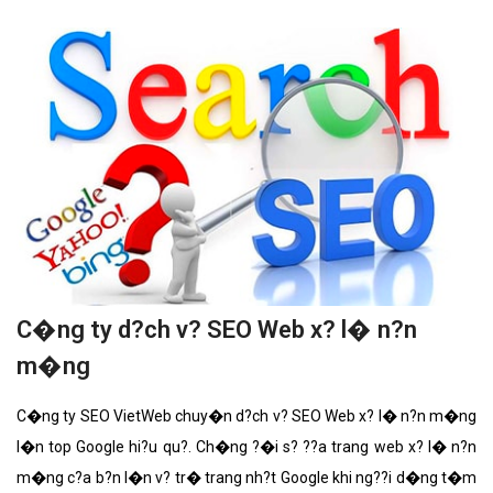
C�ng ty d?ch v? SEO Web x? l� n?n
m�ng
C�ng ty SEO VietWeb chuy�n d?ch v? SEO Web x? l� n?n m�ng
l�n top Google hi?u qu?. Ch�ng ?�i s? ??a trang web x? l� n?n
m�ng c?a b?n l�n v? tr� trang nh?t Google khi ng??i d�ng t�m