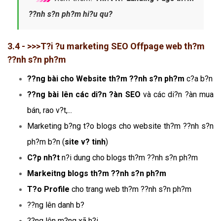
??nh s?n ph?m hi?u qu?
3.4 - >>>T?i ?u marketing SEO Offpage web th?m
??nh s?n ph?m
??ng bài cho Website th?m ??nh s?n ph?m
c?a b?n
??ng bài lên các di?n ?àn SEO
và các di?n ?àn mua
bán, rao v?t,...
Marketing b?ng t?o blogs cho website th?m ??nh s?n
ph?m b?n (
site v? tinh
)
C?p nh?t
n?i dung cho blogs th?m ??nh s?n ph?m
Markeitng blogs th?m ??nh s?n ph?m
T?o Profile
cho trang web th?m ??nh s?n ph?m
??ng lên danh b?
??ng lên m?ng xã h?i