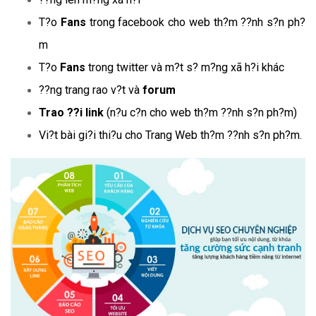
T?o
Fans
trong facebook cho web th?m ??nh s?n ph?
m
T?o
Fans
trong twitter và m?t s? m?ng xã h?i khác
??ng trang rao v?t và
forum
Trao ??i link
(n?u c?n cho web th?m ??nh s?n ph?m)
Vi?t bài gi?i thi?u cho Trang Web th?m ??nh s?n ph?m.