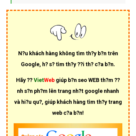
N?u khách hàng không tìm th?y b?n trên
Google, h? s? tìm th?y ??i th? c?a b?n.
Hãy ??
Viet
Web
giúp b?n seo WEB th?m ??
nh s?n ph?m lên trang nh?t google nhanh
và hi?u qu?, giúp khách hàng tìm th?y trang
web c?a b?n!