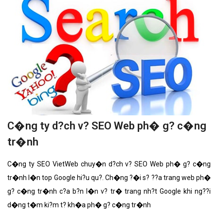
C�ng ty d?ch v? SEO Web ph� g? c�ng
tr�nh
C�ng ty SEO VietWeb chuy�n d?ch v? SEO Web ph� g? c�ng
tr�nh l�n top Google hi?u qu?. Ch�ng ?�i s? ??a trang web ph�
g? c�ng tr�nh c?a b?n l�n v? tr� trang nh?t Google khi ng??i
d�ng t�m ki?m t? kh�a ph� g? c�ng tr�nh