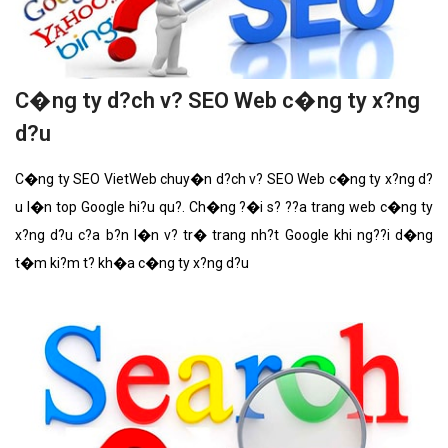
C�ng ty d?ch v? SEO Web c�ng ty x?ng
d?u
C�ng ty SEO VietWeb chuy�n d?ch v? SEO Web c�ng ty x?ng d?
u l�n top Google hi?u qu?. Ch�ng ?�i s? ??a trang web c�ng ty
x?ng d?u c?a b?n l�n v? tr� trang nh?t Google khi ng??i d�ng
t�m ki?m t? kh�a c�ng ty x?ng d?u