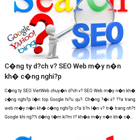
C�ng ty d?ch v? SEO Web m�y n�n
kh� c�ng nghi?p
C�ng ty SEO VietWeb chuy�n d?ch v? SEO Web m�y n�n kh�
c�ng nghi?p l�n top Google hi?u qu?. Ch�ng ?�i s? ??a trang
web m�y n�n kh� c�ng nghi?p c?a b?n l�n v? tr� trang nh?t
Google khi ng??i d�ng t�m ki?m t? kh�a m�y n�n kh� c�ng
nghi?p