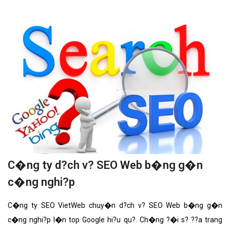
C�ng ty d?ch v? SEO Web b�ng g�n
c�ng nghi?p
C�ng ty SEO VietWeb chuy�n d?ch v? SEO Web b�ng g�n
c�ng nghi?p l�n top Google hi?u qu?. Ch�ng ?�i s? ??a trang