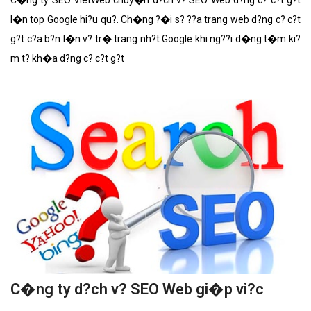
l�n top Google hi?u qu?. Ch�ng ?�i s? ??a trang web d?ng c? c?t
g?t c?a b?n l�n v? tr� trang nh?t Google khi ng??i d�ng t�m ki?
m t? kh�a d?ng c? c?t g?t
C�ng ty d?ch v? SEO Web gi�p vi?c