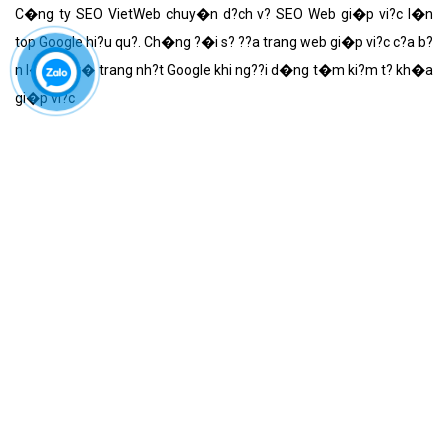
C�ng ty SEO VietWeb chuy�n d?ch v? SEO Web gi�p vi?c l�n
top Google hi?u qu?. Ch�ng ?�i s? ??a trang web gi�p vi?c c?a b?
n l�n v? tr� trang nh?t Google khi ng??i d�ng t�m ki?m t? kh�a
gi�p vi?c
‹‹
‹
4
5
6
7
8
9
10
11
12
13
14
›
››
Ý KIẾN KHÁCH HÀNG
Sau bao lần thiết kế Website tại các đơn vị khác