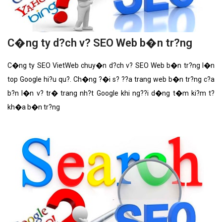
C�ng ty d?ch v? SEO Web b�n tr?ng
C�ng ty SEO VietWeb chuy�n d?ch v? SEO Web b�n tr?ng l�n
top Google hi?u qu?. Ch�ng ?�i s? ??a trang web b�n tr?ng c?a
b?n l�n v? tr� trang nh?t Google khi ng??i d�ng t�m ki?m t?
kh�a b�n tr?ng