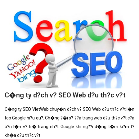
C�ng ty d?ch v? SEO Web d?u th?c v?t
C�ng ty SEO VietWeb chuy�n d?ch v? SEO Web d?u th?c v?t l�n
top Google hi?u qu?. Ch�ng ?�i s? ??a trang web d?u th?c v?t c?a
b?n l�n v? tr� trang nh?t Google khi ng??i d�ng t�m ki?m t?
kh�a d?u th?c v?t