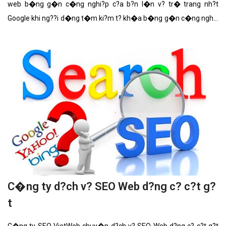
web b�ng g�n c�ng nghi?p c?a b?n l�n v? tr� trang nh?t
Google khi ng??i d�ng t�m ki?m t? kh�a b�ng g�n c�ng nghi?
p
C�ng ty d?ch v? SEO Web d?ng c? c?t g?
t
C�ng ty SEO VietWeb chuy�n d?ch v? SEO Web d?ng c? c?t g?t