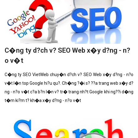
C�ng ty d?ch v? SEO Web x�y d?ng - n?
o v�t
C�ng ty SEO VietWeb chuy�n d?ch v? SEO Web x�y d?ng - n?o
v�t l�n top Google hi?u qu?. Ch�ng ?�i s? ??a trang web x�y d?
ng - n?o v�t c?a b?n l�n v? tr� trang nh?t Google khi ng??i d�ng
t�m ki?m t? kh�a x�y d?ng - n?o v�t