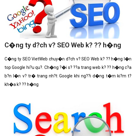
C�ng ty d?ch v? SEO Web k? ?? h�ng
C�ng ty SEO VietWeb chuy�n d?ch v? SEO Web k? ?? h�ng l�n
top Google hi?u qu?. Ch�ng ?�i s? ??a trang web k? ?? h�ng c?a
b?n l�n v? tr� trang nh?t Google khi ng??i d�ng t�m ki?m t?
kh�a k? ?? h�ng