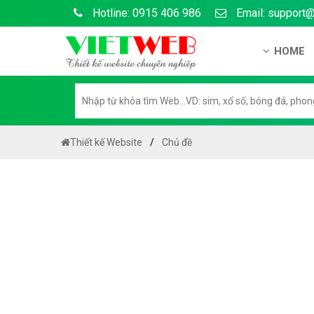
Hotline: 0915 406 986
Email: support
HOME
Gi?i thi?
H? s? n?
H??ng d?
Thiết kế Website
Chủ đề
Tuy?n d
Chính sá
Chính sá
Liên h? 
Chính sác