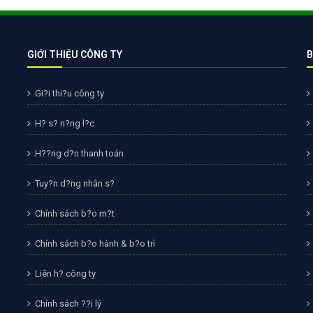
Bảng giá quảng cáo Google
Bảng giá quảng cáo Facebook
Bảng giá quảng cáo Banner
GIỚI THIỆU CÔNG TY
B
Bảng giá quản trị Website
Gi?i thi?u công ty
Bảng giá quản trị Fanpage Facebook
H? s? n?ng l?c
Bảng giá SEO Website
H??ng d?n thanh toán
Tuy?n d?ng nhân s?
Chính sách b?o m?t
Chính sách b?o hành & b?o trì
Liên h? công ty
Chính sách ??i lý