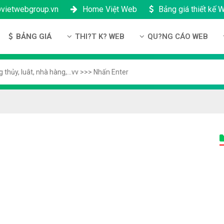
@vietwebgroup.vn
Home Việt Web
Bảng giá thiết kế 
BẢNG GIÁ
THI?T K? WEB
QU?NG CÁO WEB
u công ty
Bảng giá thiết kế Website
Thi?t k? Website
Qu?ng cáo Google
ng l?c
Bảng giá thiết kế Landing Page
Thi?t k? Landing Page
Qu?ng cáo Facebook
n thanh toán
Bảng giá thiết kế App Android & IOS
Thi?t k? App
Qu?ng Cáo Banner
?ng nhân s?
Bảng giá Tên Miền
ch b?o m?t
Bảng giá Hosting
ch b?o hành & b?o trì
Bảng giá thuê VPS
công ty
Bảng giá thuê Server
h ??i lý
Bảng giá SSL - HTTTS
Bảng giá Email theo tên miền