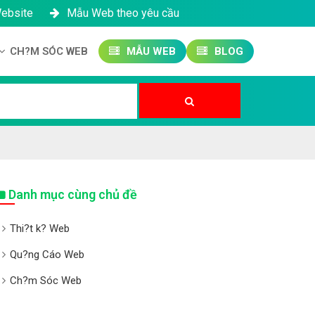
Website
Mẫu Web theo yêu cầu
CH?M SÓC WEB
MẪU WEB
BLOG
Công ty SEO Website
Qu?n tr? Website
Qu?n tr? Fanpage
Danh mục cùng chủ đề
Thi?t k? Web
Qu?ng Cáo Web
Ch?m Sóc Web