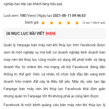
nghiệp bạn tiếp cận khách hàng hiệu quả.
Lượt xem:
100
(View) | Ngày tạo
2021-05-11 09:46:53
Ðánh giá:
1
2
3
4
5
(
5
sao
1
đánh giá)
MỤC LỤC BÀI VIẾT
[HIỆN]
Quản lý fanpage bán máy nén khí thủy lực trên facebook được
xem là một nghiệp vụ mà bất cứ doanh nghiệp kinh doanh bán
máy nén khí thủy lực cũng muốn sử dụng để phát triển và tăng
doanh thu từ online khi mà mạng xã hội Facebook đang dần
thống trị thế giới. Việc cá nhân, tổ chức bắt đầu lấn sang kinh
doanh trên mảnh đất này là điều tất yếu. Mặc dù, việc tạo lập
Fanpage bán máy nén khí thủy lực Facebook khá đơn giản
nhưng quản trị Fanpage tốt thì không phải ai cũng làm được.
Facebook là một kênh quảng cáo bán máy nén khí thủy lực lý