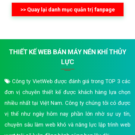
>> Quay lại danh mục quản trị fanpage
THIẾT KẾ WEB BÁN MÁY NÉN KHÍ THỦY
LỰC
Công ty VietWeb được đánh giá trong TOP 3 các
đơn vị chuyên thiết kế được khách hàng lựa chọn
nhiều nhất tại Việt Nam. Công ty chúng tôi có được
vị thế như ngày hôm nay phần lớn nhờ sự uy tín,
chuyên sâu làm web khó và năng lực lập trình web