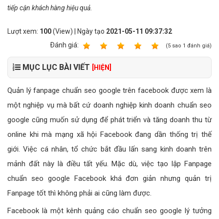
tiếp cận khách hàng hiệu quả.
Lượt xem:
100
(View) | Ngày tạo
2021-05-11 09:37:32
Ðánh giá:
1
2
3
4
5
(
5
sao
1
đánh giá)
MỤC LỤC BÀI VIẾT
[HIỆN]
Quản lý fanpage chuẩn seo google trên facebook được xem là
một nghiệp vụ mà bất cứ doanh nghiệp kinh doanh chuẩn seo
google cũng muốn sử dụng để phát triển và tăng doanh thu từ
online khi mà mạng xã hội Facebook đang dần thống trị thế
giới. Việc cá nhân, tổ chức bắt đầu lấn sang kinh doanh trên
mảnh đất này là điều tất yếu. Mặc dù, việc tạo lập Fanpage
chuẩn seo google Facebook khá đơn giản nhưng quản trị
Fanpage tốt thì không phải ai cũng làm được.
Facebook là một kênh quảng cáo chuẩn seo google lý tưởng