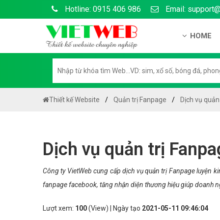
Hotline: 0915 406 986
Email: support
HOME
Giới thiệu
Hồ sơ nă
Hướng dẫ
Thiết kế Website
Quản trị Fanpage
Dịch vụ quản
Tuyển dụ
Chính sá
Dịch vụ quản trị Fanpa
Chính sác
Liên hệ c
Công ty VietWeb cung cấp dịch vụ quản trị Fanpage luyện kim u
fanpage facebook, tăng nhận diện thương hiệu giúp doanh ng
Chính sác
Lượt xem:
100
(View) | Ngày tạo
2021-05-11 09:46:04