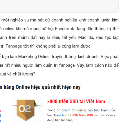
Bảng giá quảng cáo Google
Bảng giá quảng cáo Facebook
 một nghiệp vụ mà bất cứ doanh nghiệp kinh doanh luyện kim
Bảng giá quảng cáo Banner
ừ online khi mà mạng xã hội Facebook đang dần thống trị thế
Bảng giá quản trị Website
anh trên mảnh đất này là điều tất yếu. Mặc dù, việc tạo lập
Bảng giá quản trị Fanpage Facebook
rị Fanpage tốt thì không phải ai cũng làm được.
Bảng giá SEO Website
bạn làm Marketing Online, truyền thông, kinh doanh. Việc phát
ủa rất nhiều người làm quản trị fanpage. Vậy, làm cách nào để
quả và chất lượng?