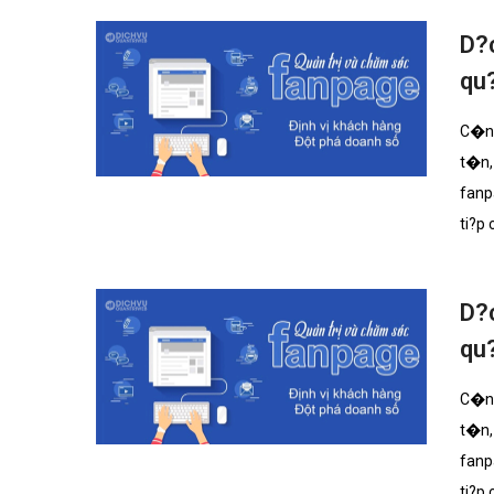
D?
qu
C�ng
t�n,
fanp
ti?p
D?c
qu
C�ng
t�n,
fanp
ti?p