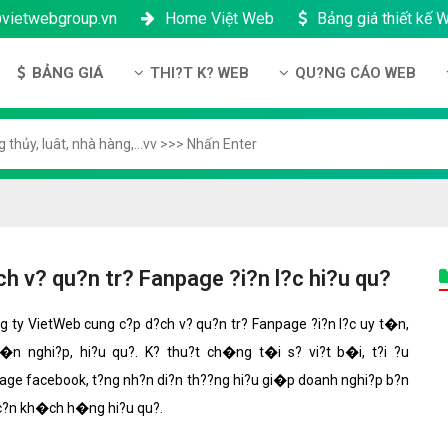
@vietwebgroup.vn
Home Việt Web
Bảng giá thiết kế 
BẢNG GIÁ
THI?T K? WEB
QU?NG CÁO WEB
u công ty
Bảng giá thiết kế Website
Thi?t k? Website
Qu?ng cáo Google
ng l?c
Bảng giá thiết kế Landing Page
Thi?t k? Landing Page
Qu?ng cáo Facebook
n thanh toán
Bảng giá thiết kế App Android & IOS
Thi?t k? App
Qu?ng Cáo Banner
?ng nhân s?
Bảng giá Tên Miền
ch b?o m?t
Bảng giá Hosting
h v? qu?n tr? Fanpage ?i?n l?c hi?u qu?
ch b?o hành & b?o trì
Bảng giá thuê VPS
 ty VietWeb cung c?p d?ch v? qu?n tr? Fanpage ?i?n l?c uy t�n,
công ty
Bảng giá thuê Server
�n nghi?p, hi?u qu?. K? thu?t ch�ng t�i s? vi?t b�i, t?i ?u
h ??i lý
Bảng giá SSL - HTTTS
age facebook, t?ng nh?n di?n th??ng hi?u gi�p doanh nghi?p b?n
 c?n kh�ch h�ng hi?u qu?.
Bảng giá Email theo tên miền