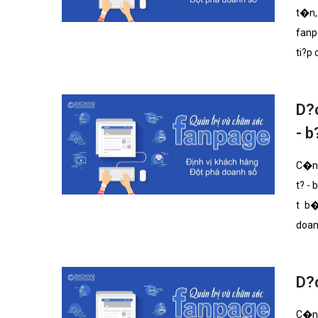
t�n,
fanp
ti?p
D?
- b
C�ng
t? -
t b�
doan
D?
C�ng