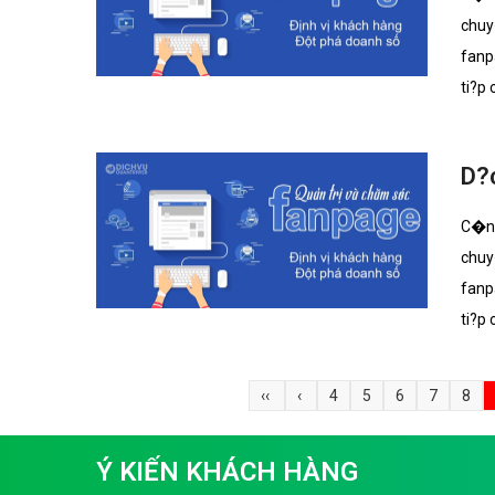
chuy
fanp
ti?p
D?c
C�ng
chuy
fanp
ti?p
‹‹
‹
4
5
6
7
8
Ý KIẾN KHÁCH HÀNG