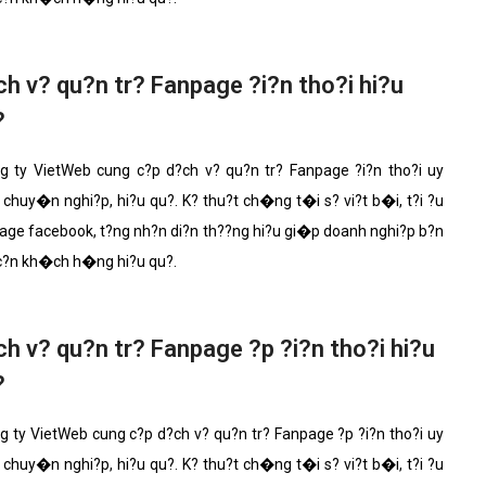
h v? qu?n tr? Fanpage ?i?n tho?i hi?u
?
 ty VietWeb cung c?p d?ch v? qu?n tr? Fanpage ?i?n tho?i uy
 chuy�n nghi?p, hi?u qu?. K? thu?t ch�ng t�i s? vi?t b�i, t?i ?u
age facebook, t?ng nh?n di?n th??ng hi?u gi�p doanh nghi?p b?n
 c?n kh�ch h�ng hi?u qu?.
h v? qu?n tr? Fanpage ?p ?i?n tho?i hi?u
?
 ty VietWeb cung c?p d?ch v? qu?n tr? Fanpage ?p ?i?n tho?i uy
 chuy�n nghi?p, hi?u qu?. K? thu?t ch�ng t�i s? vi?t b�i, t?i ?u