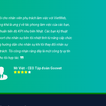
i cho nhân viên phụ trách làm việc với VietWeb,
Tôi
g khá là ưng ý về tác phong làm việc của các bạn,
VietWe
chuẩn tiến độ KPI như bên Nhật. Các bạn kỹ thuật
công v
ort cho nhân sự bên tôi nhiệt tình từ nâng cấp chức
hơn ng
 hướng dẫn cho nhân sự khi tôi thay đổi nhân sự
kế web
trách. Tôi công nhận rằng đây là một công ty uy tín
bạn vì
ho tôi hợp tác.
hàng.
Mr Việt - CEO Tập đoàn Goovet