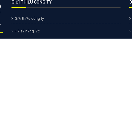
GIỚI THIỆU CÔNG TY
B
Gi?i thi?u công ty
H? s? n?ng l?c
H??ng d?n thanh toán
Tuy?n d?ng nhân s?
Chính sách b?o m?t
Chính sách b?o hành & b?o trì
Liên h? công ty
Chính sách ??i lý