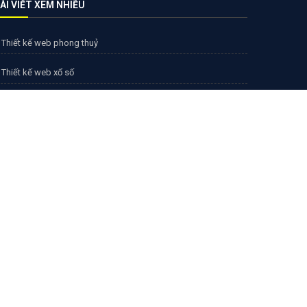
ÀI VIẾT XEM NHIỀU
Thiết kế web phong thuỷ
Thiết kế web xổ số
Thiết kế web sim số
Thiết kế web truyện
Thiết kế web phim
Thiết kế web bóng đá
Thiết kế web tạp chí
Thiết kế web nội thất