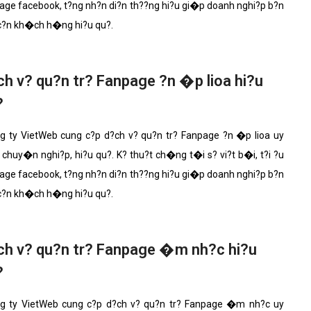
age facebook, t?ng nh?n di?n th??ng hi?u gi�p doanh nghi?p b?n
 c?n kh�ch h�ng hi?u qu?.
h v? qu?n tr? Fanpage ?n �p lioa hi?u
?
 ty VietWeb cung c?p d?ch v? qu?n tr? Fanpage ?n �p lioa uy
 chuy�n nghi?p, hi?u qu?. K? thu?t ch�ng t�i s? vi?t b�i, t?i ?u
age facebook, t?ng nh?n di?n th??ng hi?u gi�p doanh nghi?p b?n
 c?n kh�ch h�ng hi?u qu?.
ch v? qu?n tr? Fanpage �m nh?c hi?u
?
 ty VietWeb cung c?p d?ch v? qu?n tr? Fanpage �m nh?c uy