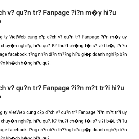
Bảng giá quảng cáo Google
ch v? qu?n tr? Fanpage ?i?n m�y hi?u
Bảng giá quảng cáo Facebook
?
Bảng giá quảng cáo Banner
Bảng giá quản trị Website
 ty VietWeb cung c?p d?ch v? qu?n tr? Fanpage ?i?n m�y uy
Bảng giá quản trị Fanpage Facebook
 chuy�n nghi?p, hi?u qu?. K? thu?t ch�ng t�i s? vi?t b�i, t?i ?u
age facebook, t?ng nh?n di?n th??ng hi?u gi�p doanh nghi?p b?n
Bảng giá SEO Website
 c?n kh�ch h�ng hi?u qu?.
h v? qu?n tr? Fanpage ?i?n m?t tr?i hi?u
?
 ty VietWeb cung c?p d?ch v? qu?n tr? Fanpage ?i?n m?t tr?i uy
 chuy�n nghi?p, hi?u qu?. K? thu?t ch�ng t�i s? vi?t b�i, t?i ?u
age facebook, t?ng nh?n di?n th??ng hi?u gi�p doanh nghi?p b?n
 c?n kh�ch h�ng hi?u qu?.