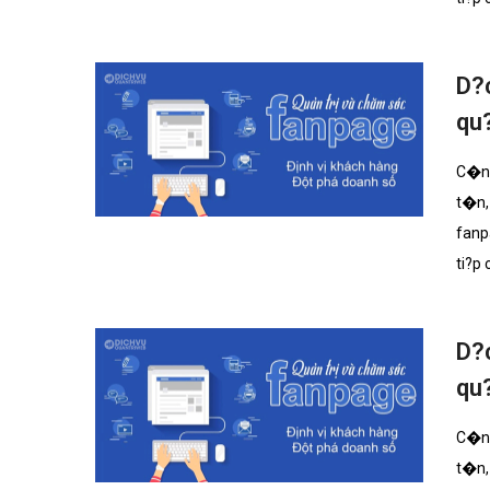
D?c
qu
C�ng
t�n,
fanp
ti?p
D?c
qu
C�ng
t�n,