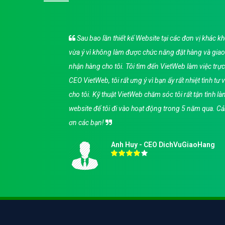
b,
Sau bao lần thiết kế Website tại các đơn vị khác k
bạn,
vừa ý vì không làm được chức năng đặt hàng và giao
ật
nhận hàng cho tôi. Tôi tìm đến VietWeb làm việc trực
p chức
CEO VietWeb, tôi rất ưng ý vì bạn ấy rất nhiệt tình tư 
 sự
cho tôi. Kỹ thuật VietWeb chăm sóc tôi rất tận tình l
 tín
website để tôi đi vào hoạt động trong 5 năm qua. C
ơn các bạn!
Anh Huy - CEO DichVuGiaoHang