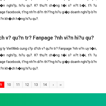
�n nghi?p, hi?u qu?. K? thu?t ch�ng t�i s? vi?t b�i, t?i ?u
age facebook, t?ng nh?n di?n th??ng hi?u gi�p doanh nghi?p b?n
 c?n kh�ch h�ng hi?u qu?.
h v? qu?n tr? Fanpage ?nh vi?n hi?u qu?
 ty VietWeb cung c?p d?ch v? qu?n tr? Fanpage ?nh vi?n uy t�n,
�n nghi?p, hi?u qu?. K? thu?t ch�ng t�i s? vi?t b�i, t?i ?u
age facebook, t?ng nh?n di?n th??ng hi?u gi�p doanh nghi?p b?n
 c?n kh�ch h�ng hi?u qu?.
9
10
11
12
13
14
›
››