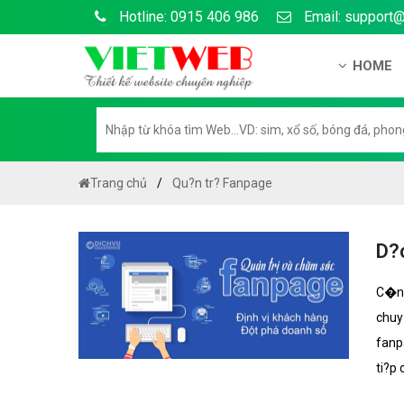
Hotline: 0915 406 986
Email: support
HOME
Gi?i thi?
H? s? n?
H??ng d?
Trang chủ
Qu?n tr? Fanpage
Tuy?n d
Chính sá
D?c
Chính sá
C�ng
Liên h? 
chuy
Chính sác
fanp
ti?p