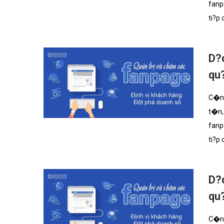
fanp
ti?p
D?c
qu
C�ng
t�n,
fanp
ti?p
D?
qu
C�ng