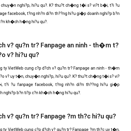
 chuy�n nghi?p, hi?u qu?. K? thu?t ch�ng t�i s? vi?t b�i, t?i ?u
age facebook, t?ng nh?n di?n th??ng hi?u gi�p doanh nghi?p b?n
 c?n kh�ch h�ng hi?u qu?.
ch v? qu?n tr? Fanpage an ninh - th�m t?
?o v? hi?u qu?
 ty VietWeb cung c?p d?ch v? qu?n tr? Fanpage an ninh - th�m
 b?o v? uy t�n, chuy�n nghi?p, hi?u qu?. K? thu?t ch�ng t�i s? vi?
i, t?i ?u fanpage facebook, t?ng nh?n di?n th??ng hi?u gi�p
h nghi?p b?n ti?p c?n kh�ch h�ng hi?u qu?.
ch v? qu?n tr? Fanpage ?m th?c hi?u qu?
 ty VietWeb cung c?p d?ch v? qu?n tr? Fanpage ?m th?c uy t�n,