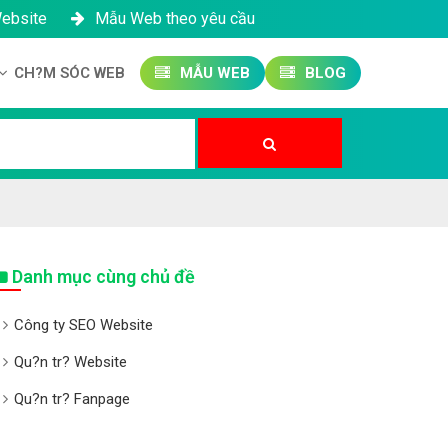
Website
Mẫu Web theo yêu cầu
CH?M SÓC WEB
MẪU WEB
BLOG
Công ty SEO Website
Qu?n tr? Website
Qu?n tr? Fanpage
Danh mục cùng chủ đề
Công ty SEO Website
Qu?n tr? Website
Qu?n tr? Fanpage