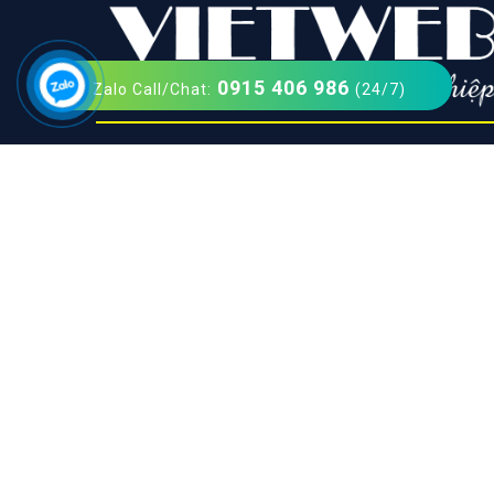
0915 406 986
Zalo Call/Chat:
(24/7)
Công Ty Thiết Kế Website Chuyên Nghiệp Việt Web
Miền Bắc: Số 202, Ngõ 364 Trung Liệt, Thái Hà, Đống Đa,
Hà Nội
Miền Nam: Số 36 Đa Kao, Điện Biên Phủ, Quận 1, TP. Hồ
Chí Minh
Hotline: 0915 406 986 (24/7)
Email: support@vietwebgroup.vn
Website: https://vietwebgroup.vn
Xem chỉ đường đến VietWeb