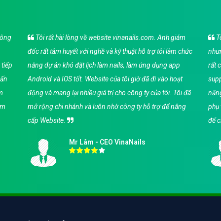
hông
Tôi rất hài lòng về website vinanails.com. Anh giám
Tô
đốc rất tâm huyết với nghề và kỹ thuật hỗ trợ tôi làm chức
nhưn
 tiếp
năng dự án khó đặt lịch làm nails, làm ứng dụng app
rất 
vấn
Android và IOS tốt. Website của tôi giờ đã đi vào hoạt
supp
àm
động và mang lại nhiều giá trị cho công ty của tôi. Tôi đã
năng
ảm
mở rộng chi nhánh và luôn nhờ công ty hỗ trợ để nâng
phụ 
cấp Website.
để c
Mr Lâm - CEO VinaNails