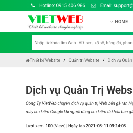
Hotline: 0915 406 986
Email: support
HOME
Giới thiệu
Hồ sơ nă
Hướng dẫ
Thiết kế Website
Quản trị Website
Dịch vụ Quản 
Tuyển dụ
Chính sá
Dịch vụ Quản Trị Websi
Chính sác
Liên hệ c
Công Ty VietWeb chuyên dịch vụ quản trị Web bán gà rán hiệ
máy tìm kiếm Google khi người dùng tìm kiếm từ khóa bán gà
Chính sác
Lượt xem:
100
(View) | Ngày tạo
2021-05-11 09:24:05