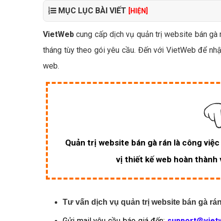
MỤC LỤC BÀI VIẾT
[HIỆN]
VietWeb
cung cấp dịch vụ quản trị website bán gà 
tháng tùy theo gói yêu cầu. Đến với VietWeb để nhậ
web.
Quản trị website bán gà rán là công việ
vị thiết kế web hoàn thành
Tư vấn dịch vụ quản trị website bán gà rán
Gửi mail yêu cầu báo giá đến:
support@viet