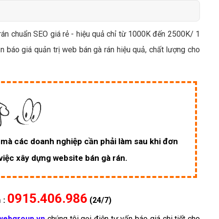
Bảng giá quảng cáo Google
Bảng giá quảng cáo Facebook
rán chuẩn SEO giá rẻ - hiệu quả chỉ từ 1000K đến 2500K/ 1
Bảng giá quảng cáo Banner
n báo giá quản trị web bán gà rán hiệu quả, chất lượng cho
Bảng giá quản trị Website
Bảng giá quản trị Fanpage Facebook
Bảng giá SEO Website
c mà các doanh nghiệp cần phải làm sau khi đơn
 việc xây dựng website bán gà rán.
0915.406.986
(24/7)
 :
webgroup.vn
chúng tôi gọi điện tư vấn báo giá chi tiết cho