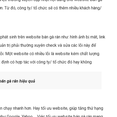
ơn. Từ đó, công ty/ tổ chức sẽ có thêm nhiều khách hàng/
phát sinh trên website bán gà rán như: hình ảnh bị mât, link
uản trị phải thường xuyên check và sửa các lỗi này để
ỗi. Một website có nhiều lỗi là website kém chất lượng.
định có hợp tác với công ty/ tổ chức đó hay không.
bán gà rán hiệu quả
án chạy nhanh hơn. Hay tối ưu website, giúp tăng thứ hạng
 như Google, Yahoo,… Việc tối ưu website bán gà rán mang