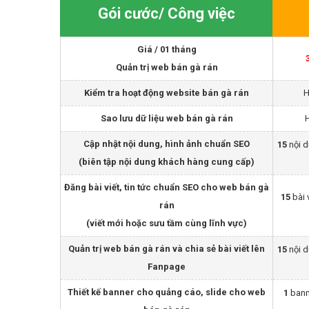
Gói cước/ Công việc
Giá / 01 tháng
Quản trị web bán gà rán
Kiểm tra hoạt động website bán gà rán
H
Sao lưu dữ liệu web bán gà rán
Cập nhật nội dung, hình ảnh chuẩn SEO
15
nội 
(biên tập nội dung khách hàng cung cấp)
Đăng bài viết, tin tức chuẩn SEO cho web bán gà
15
bài 
rán
(viết mới hoặc sưu tầm cùng lĩnh vực)
Quản trị web bán gà rán và chia sẻ bài viết lên
15
nội 
Fanpage
Thiết kế banner cho quảng cáo, slide cho web
1
bann