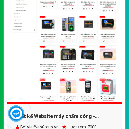
Thiết kế Website máy chấm công -
quangminh.vn - VietWebGroup.Vn
By: VietWebGroup.Vn
Lượt xem: 7000