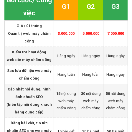
Gói cước/ Công
G1
G2
G3
việc
Giá / 01 tháng
Quản trị web máy chấm
3.000.000
5.000.000
7.000.000
công
Kiểm tra hoạt động
Hàng ngày
Hàng ngày
Hàng ngày
website máy chấm công
Sao lưu dữ liệu web máy
Hàng tuần
Hàng tuần
Hàng ngày
chấm công
Cập nhật nội dung, hình
15
nội dung
30
nội dung
50
nội dung
ảnh chuẩn SEO
web máy
web máy
web máy
(biên tập nội dung khách
chấm công
chấm công
chấm công
hàng cung cấp)
Đăng bài viết, tin tức
chuẩn SEO cho web máy
15
bài viết
30
bài viết
50
bài viết