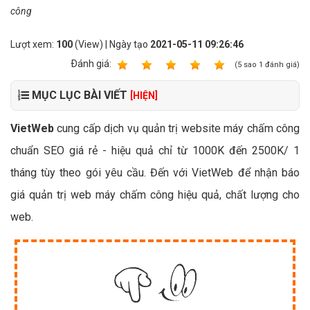
công
Lượt xem:
100
(View) | Ngày tạo
2021-05-11 09:26:46
Ðánh giá:
1
2
3
4
5
(
5
sao
1
đánh giá)
MỤC LỤC BÀI VIẾT
[HIỆN]
VietWeb
cung cấp dịch vụ quản trị website máy chấm công
chuẩn SEO giá rẻ - hiệu quả chỉ từ 1000K đến 2500K/ 1
tháng tùy theo gói yêu cầu. Đến với VietWeb để nhận báo
giá quản trị web máy chấm công hiệu quả, chất lượng cho
web.