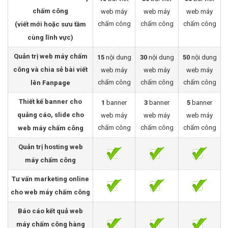
chấm công
web máy
web máy
web máy
chấm công
chấm công
chấm công
(viết mới hoặc sưu tầm
cùng lĩnh vực)
Quản trị web máy chấm
15
nội dung
30
nội dung
50
nội dung
công và chia sẻ bài viết
web máy
web máy
web máy
chấm công
chấm công
chấm công
lên Fanpage
Thiết kế banner cho
1
banner
3
banner
5
banner
quảng cáo, slide cho
web máy
web máy
web máy
chấm công
chấm công
chấm công
web máy chấm công
Quản trị hosting web
máy chấm công
Tư vấn marketing online
cho web máy chấm công
Báo cáo kết quả web
máy chấm công hàng