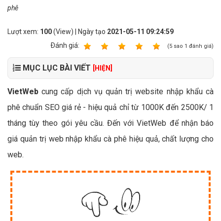
phê
Lượt xem:
100
(View) | Ngày tạo
2021-05-11 09:24:59
Ðánh giá:
1
2
3
4
5
(
5
sao
1
đánh giá)
MỤC LỤC BÀI VIẾT
[HIỆN]
VietWeb
cung cấp dịch vụ quản trị website nhập khẩu cà
phê chuẩn SEO giá rẻ - hiệu quả chỉ từ 1000K đến 2500K/ 1
tháng tùy theo gói yêu cầu. Đến với VietWeb để nhận báo
giá quản trị web nhập khẩu cà phê hiệu quả, chất lượng cho
web.