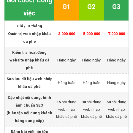
Gói cước/ Công
G1
G2
G3
việc
Giá / 01 tháng
Quản trị web nhập khẩu
3.000.000
5.000.000
7.000.000
cà phê
Kiểm tra hoạt động
website nhập khẩu cà
Hàng ngày
Hàng ngày
Hàng ngày
phê
Sao lưu dữ liệu web nhập
Hàng tuần
Hàng tuần
Hàng ngày
khẩu cà phê
Cập nhật nội dung, hình
15
nội dung
30
nội dung
50
nội dung
ảnh chuẩn SEO
web nhập
web nhập
web nhập
(biên tập nội dung khách
khẩu cà phê
khẩu cà phê
khẩu cà phê
hàng cung cấp)
Đăng bài viết, tin tức