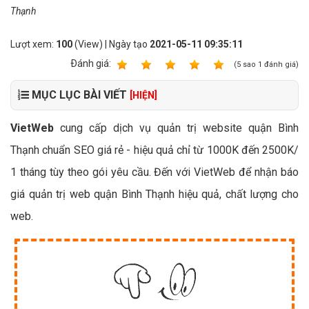
Thạnh
Lượt xem:
100
(View) | Ngày tạo
2021-05-11 09:35:11
Ðánh giá:
1
2
3
4
5
(
5
sao
1
đánh giá)
MỤC LỤC BÀI VIẾT
[HIỆN]
VietWeb
cung cấp dịch vụ quản trị website quận Bình
Thạnh chuẩn SEO giá rẻ - hiệu quả chỉ từ 1000K đến 2500K/
1 tháng tùy theo gói yêu cầu. Đến với VietWeb để nhận báo
giá quản trị web quận Bình Thạnh hiệu quả, chất lượng cho
web.