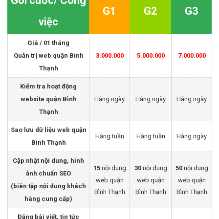
Gói cước/ Công
G1
G2
G3
việc
Giá / 01 tháng
Quản trị web quận Bình
3.000.000
5.000.000
7.000.000
Thạnh
Kiểm tra hoạt động
website quận Bình
Hàng ngày
Hàng ngày
Hàng ngày
Thạnh
Sao lưu dữ liệu web quận
Hàng tuần
Hàng tuần
Hàng ngày
Bình Thạnh
Cập nhật nội dung, hình
15
nội dung
30
nội dung
50
nội dung
ảnh chuẩn SEO
web quận
web quận
web quận
(biên tập nội dung khách
Bình Thạnh
Bình Thạnh
Bình Thạnh
hàng cung cấp)
Đăng bài viết, tin tức