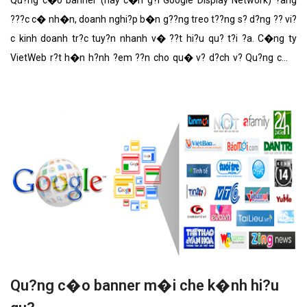
???c c� nh�n, doanh nghi?p b�n g??ng treo t??ng s? d?ng ?? vi?
c kinh doanh tr?c tuy?n nhanh v� ??t hi?u qu? t?i ?a. C�ng ty
VietWeb r?t h�n h?nh ?em ??n cho qu� v? d?ch v? Qu?ng c�o
banner b�n g??ng treo t??ng v?i nh?ng t�nh n?ng n?i b?t nh?t.
Qu?ng c�o banner m�i che k�nh hi?u