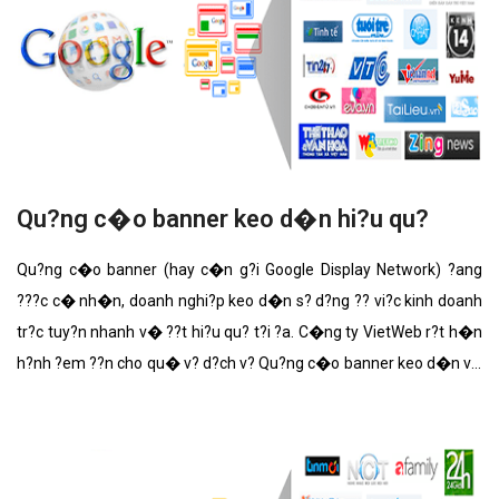
Qu?ng c�o banner keo d�n hi?u qu?
Qu?ng c�o banner (hay c�n g?i Google Display Network) ?ang
???c c� nh�n, doanh nghi?p keo d�n s? d?ng ?? vi?c kinh doanh
tr?c tuy?n nhanh v� ??t hi?u qu? t?i ?a. C�ng ty VietWeb r?t h�n
h?nh ?em ??n cho qu� v? d?ch v? Qu?ng c�o banner keo d�n v?i
nh?ng t�nh n?ng n?i b?t nh?t.