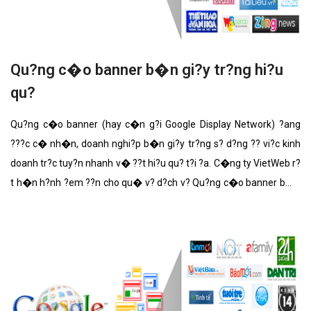
Qu?ng c�o banner b�n gi?y tr?ng hi?u
qu?
Qu?ng c�o banner (hay c�n g?i Google Display Network) ?ang
???c c� nh�n, doanh nghi?p b�n gi?y tr?ng s? d?ng ?? vi?c kinh
doanh tr?c tuy?n nhanh v� ??t hi?u qu? t?i ?a. C�ng ty VietWeb r?
t h�n h?nh ?em ??n cho qu� v? d?ch v? Qu?ng c�o banner b�n
gi?y tr?ng v?i nh?ng t�nh n?ng n?i b?t nh?t.