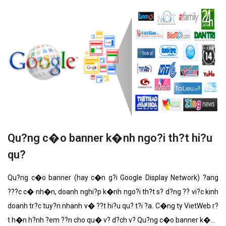
Qu?ng c�o banner k�nh ngo?i th?t hi?u
qu?
Qu?ng c�o banner (hay c�n g?i Google Display Network) ?ang
???c c� nh�n, doanh nghi?p k�nh ngo?i th?t s? d?ng ?? vi?c kinh
doanh tr?c tuy?n nhanh v� ??t hi?u qu? t?i ?a. C�ng ty VietWeb r?
t h�n h?nh ?em ??n cho qu� v? d?ch v? Qu?ng c�o banner k�nh