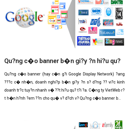
Qu?ng c�o banner b�n gi?y ?n hi?u qu?
Qu?ng c�o banner (hay c�n g?i Google Display Network) ?ang
???c c� nh�n, doanh nghi?p b�n gi?y ?n s? d?ng ?? vi?c kinh
doanh tr?c tuy?n nhanh v� ??t hi?u qu? t?i ?a. C�ng ty VietWeb r?
t h�n h?nh ?em ??n cho qu� v? d?ch v? Qu?ng c�o banner b�n
gi?y ?n v?i nh?ng t�nh n?ng n?i b?t nh?t.