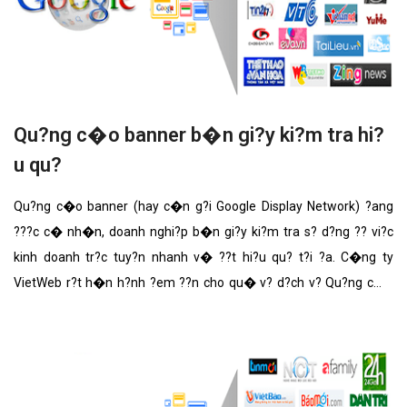
Qu?ng c�o banner b�n gi?y ki?m tra hi?
u qu?
Qu?ng c�o banner (hay c�n g?i Google Display Network) ?ang
???c c� nh�n, doanh nghi?p b�n gi?y ki?m tra s? d?ng ?? vi?c
kinh doanh tr?c tuy?n nhanh v� ??t hi?u qu? t?i ?a. C�ng ty
VietWeb r?t h�n h?nh ?em ??n cho qu� v? d?ch v? Qu?ng c�o
banner b�n gi?y ki?m tra v?i nh?ng t�nh n?ng n?i b?t nh?t.