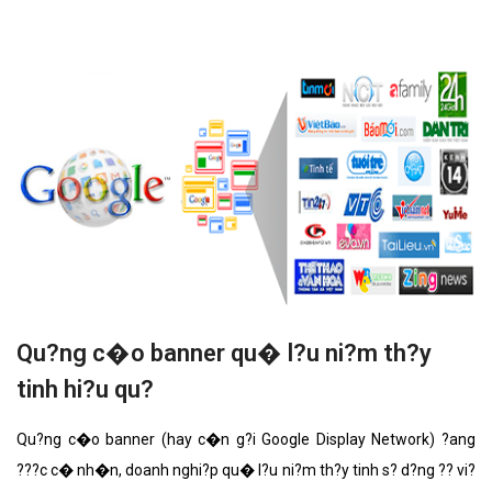
ngo?i th?t v?i nh?ng t�nh n?ng n?i b?t nh?t.
Qu?ng c�o banner qu� l?u ni?m th?y
tinh hi?u qu?
Qu?ng c�o banner (hay c�n g?i Google Display Network) ?ang
???c c� nh�n, doanh nghi?p qu� l?u ni?m th?y tinh s? d?ng ?? vi?