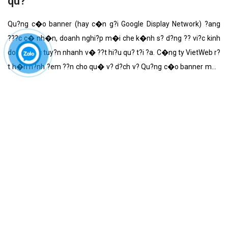
qu?
Qu?ng c�o banner (hay c�n g?i Google Display Network) ?ang
???c c� nh�n, doanh nghi?p m�i che k�nh s? d?ng ?? vi?c kinh
doanh tr?c tuy?n nhanh v� ??t hi?u qu? t?i ?a. C�ng ty VietWeb r?
t h�n h?nh ?em ??n cho qu� v? d?ch v? Qu?ng c�o banner m�i
che k�nh v?i nh?ng t�nh n?ng n?i b?t nh?t.
‹‹
‹
5
6
7
8
9
10
11
12
13
14
15
›
››
Ý KIẾN KHÁCH HÀNG