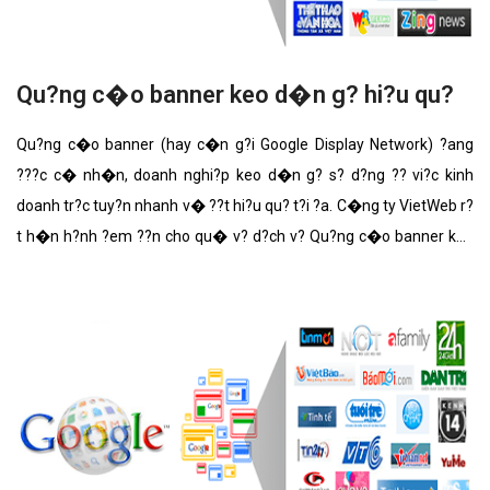
Qu?ng c�o banner keo d�n g? hi?u qu?
Qu?ng c�o banner (hay c�n g?i Google Display Network) ?ang
???c c� nh�n, doanh nghi?p keo d�n g? s? d?ng ?? vi?c kinh
doanh tr?c tuy?n nhanh v� ??t hi?u qu? t?i ?a. C�ng ty VietWeb r?
t h�n h?nh ?em ??n cho qu� v? d?ch v? Qu?ng c�o banner keo
d�n g? v?i nh?ng t�nh n?ng n?i b?t nh?t.