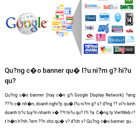
Qu?ng c�o banner qu� l?u ni?m g? hi?u
qu?
Qu?ng c�o banner (hay c�n g?i Google Display Network) ?ang
???c c� nh�n, doanh nghi?p qu� l?u ni?m g? s? d?ng ?? vi?c kinh
doanh tr?c tuy?n nhanh v� ??t hi?u qu? t?i ?a. C�ng ty VietWeb r?
t h�n h?nh ?em ??n cho qu� v? d?ch v? Qu?ng c�o banner qu�
l?u ni?m g? v?i nh?ng t�nh n?ng n?i b?t nh?t.