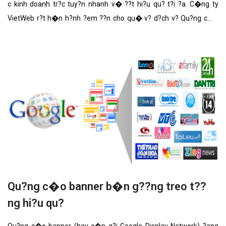
c kinh doanh tr?c tuy?n nhanh v� ??t hi?u qu? t?i ?a. C�ng ty
VietWeb r?t h�n h?nh ?em ??n cho qu� v? d?ch v? Qu?ng c�o
banner qu� l?u ni?m th?y tinh v?i nh?ng t�nh n?ng n?i b?t nh?t.
Qu?ng c�o banner b�n g??ng treo t??
ng hi?u qu?
Qu?ng c�o banner (hay c�n g?i Google Display Network) ?ang