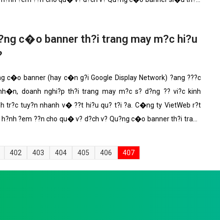
m�y ??p v?i nh?ng t�nh n?ng n?i b?t nh?t.
?ng c�o banner th?i trang may m?c hi?u
?
g c�o banner (hay c�n g?i Google Display Network) ?ang ???c
h�n, doanh nghi?p th?i trang may m?c s? d?ng ?? vi?c kinh
h tr?c tuy?n nhanh v� ??t hi?u qu? t?i ?a. C�ng ty VietWeb r?t
h?nh ?em ??n cho qu� v? d?ch v? Qu?ng c�o banner th?i trang
m?c v?i nh?ng t�nh n?ng n?i b?t nh?t.
402
403
404
405
406
407