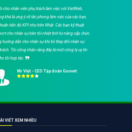
i cho nhân viên phụ trách làm việc với VietWeb,
Tôi
g khá là ưng ý về tác phong làm việc của các bạn,
VietWe
chuẩn tiến độ KPI như bên Nhật. Các bạn kỹ thuật
công v
ort cho nhân sự bên tôi nhiệt tình từ nâng cấp chức
hơn ng
 hướng dẫn cho nhân sự khi tôi thay đổi nhân sự
kế web
trách. Tôi công nhận rằng đây là một công ty uy tín
bạn vì
ho tôi hợp tác.
hàng.
Mr Việt - CEO Tập đoàn Goovet
ÀI VIẾT XEM NHIỀU