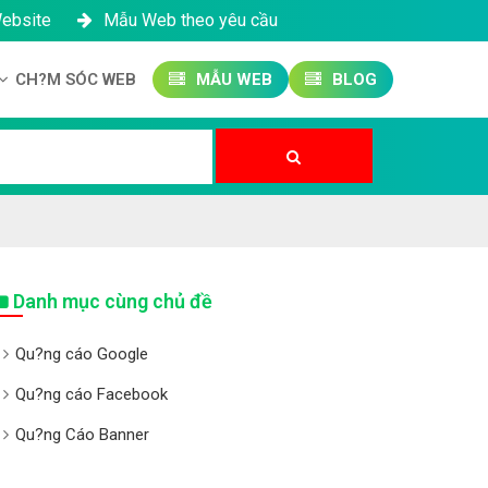
Website
Mẫu Web theo yêu cầu
CH?M SÓC WEB
MẪU WEB
BLOG
Công ty SEO Website
Qu?n tr? Website
Qu?n tr? Fanpage
Danh mục cùng chủ đề
Qu?ng cáo Google
Qu?ng cáo Facebook
Qu?ng Cáo Banner