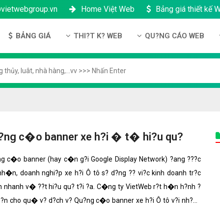
@vietwebgroup.vn
Home Việt Web
Bảng giá thiết kế 
BẢNG GIÁ
THI?T K? WEB
QU?NG CÁO WEB
u công ty
Bảng giá thiết kế Website
Thi?t k? Website
Qu?ng cáo Google
ng l?c
Bảng giá thiết kế Landing Page
Thi?t k? Landing Page
Qu?ng cáo Facebook
n thanh toán
Bảng giá thiết kế App Android & IOS
Thi?t k? App
Qu?ng Cáo Banner
?ng nhân s?
Bảng giá Tên Miền
ch b?o m?t
Bảng giá Hosting
?ng c�o banner xe h?i � t� hi?u qu?
ch b?o hành & b?o trì
Bảng giá thuê VPS
g c�o banner (hay c�n g?i Google Display Network) ?ang ???c
công ty
Bảng giá thuê Server
h�n, doanh nghi?p xe h?i Ô tô s? d?ng ?? vi?c kinh doanh tr?c
h ??i lý
Bảng giá SSL - HTTTS
n nhanh v� ??t hi?u qu? t?i ?a. C�ng ty VietWeb r?t h�n h?nh ?
?n cho qu� v? d?ch v? Qu?ng c�o banner xe h?i Ô tô v?i nh?ng
Bảng giá Email theo tên miền
 n?ng n?i b?t nh?t.