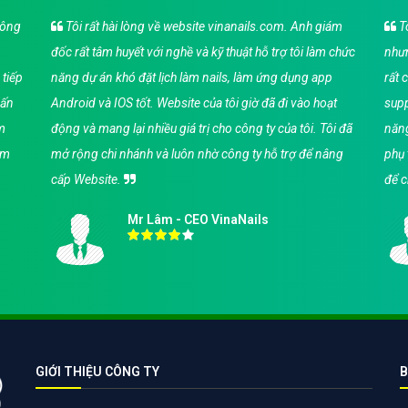
hông
Tôi rất hài lòng về website vinanails.com. Anh giám
Tô
đốc rất tâm huyết với nghề và kỹ thuật hỗ trợ tôi làm chức
nhưn
 tiếp
năng dự án khó đặt lịch làm nails, làm ứng dụng app
rất 
vấn
Android và IOS tốt. Website của tôi giờ đã đi vào hoạt
supp
àm
động và mang lại nhiều giá trị cho công ty của tôi. Tôi đã
năng
ảm
mở rộng chi nhánh và luôn nhờ công ty hỗ trợ để nâng
phụ 
cấp Website.
để c
Mr Lâm - CEO VinaNails
GIỚI THIỆU CÔNG TY
B