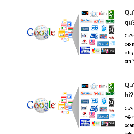
Qu
qu
Qu?n
c� n
c tu
em ?
ng t
Qu
hi?
Qu?n
c� n
doan
h�n 