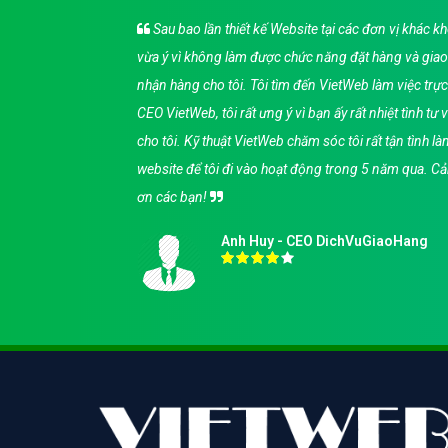
b,
Sau bao lần thiết kế Website tại các đơn vị khác k
bạn,
vừa ý vì không làm được chức năng đặt hàng và giao
ật
nhận hàng cho tôi. Tôi tìm đến VietWeb làm việc trực
p chức
CEO VietWeb, tôi rất ưng ý vì bạn ấy rất nhiệt tình tư 
 sự
cho tôi. Kỹ thuật VietWeb chăm sóc tôi rất tận tình l
 tín
website để tôi đi vào hoạt động trong 5 năm qua. C
ơn các bạn!
Anh Huy - CEO DichVuGiaoHang