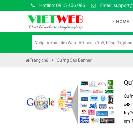
Hotline: 0915 406 986
Email: support
HOME
Gi?i thi?
H? s? n?
H??ng d?
Trang chủ
Qu?ng Cáo Banner
Tuy?n d
Chính sá
Qu
Chính sá
Qu?n
Liên h? 
c� n
Chính sác
tuy?
em ?
t�nh