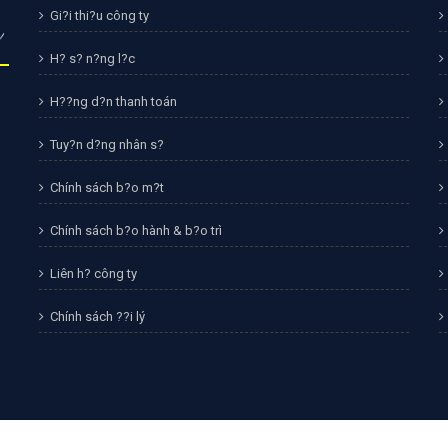
Gi?i thi?u công ty
H? s? n?ng l?c
H??ng d?n thanh toán
Tuy?n d?ng nhân s?
Chính sách b?o m?t
Chính sách b?o hành & b?o trì
Liên h? công ty
Chính sách ??i lý