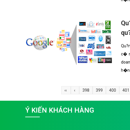
i?n 
Qu
qu
Qu?n
c� n
doan
h�n 
may 
‹‹
‹
398
399
400
401
Ý KIẾN KHÁCH HÀNG