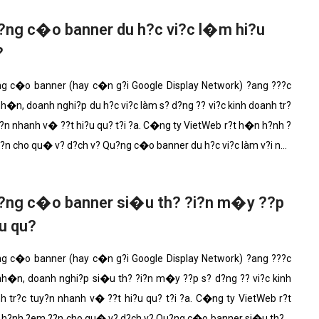
Bảng giá quảng cáo Google
?ng c�o banner du h?c vi?c l�m hi?u
Bảng giá quảng cáo Facebook
?
Bảng giá quảng cáo Banner
Bảng giá quản trị Website
g c�o banner (hay c�n g?i Google Display Network) ?ang ???c
Bảng giá quản trị Fanpage Facebook
h�n, doanh nghi?p du h?c vi?c làm s? d?ng ?? vi?c kinh doanh tr?
y?n nhanh v� ??t hi?u qu? t?i ?a. C�ng ty VietWeb r?t h�n h?nh ?
Bảng giá SEO Website
?n cho qu� v? d?ch v? Qu?ng c�o banner du h?c vi?c làm v?i nh?
�nh n?ng n?i b?t nh?t.
?ng c�o banner si�u th? ?i?n m�y ??p
u qu?
g c�o banner (hay c�n g?i Google Display Network) ?ang ???c
h�n, doanh nghi?p si�u th? ?i?n m�y ??p s? d?ng ?? vi?c kinh
h tr?c tuy?n nhanh v� ??t hi?u qu? t?i ?a. C�ng ty VietWeb r?t
h?nh ?em ??n cho qu� v? d?ch v? Qu?ng c�o banner si�u th? ?