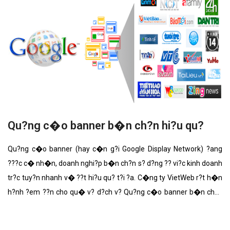
Qu?ng c�o banner b�n ch?n hi?u qu?
Qu?ng c�o banner (hay c�n g?i Google Display Network) ?ang
???c c� nh�n, doanh nghi?p b�n ch?n s? d?ng ?? vi?c kinh doanh
tr?c tuy?n nhanh v� ??t hi?u qu? t?i ?a. C�ng ty VietWeb r?t h�n
h?nh ?em ??n cho qu� v? d?ch v? Qu?ng c�o banner b�n ch?n
v?i nh?ng t�nh n?ng n?i b?t nh?t.