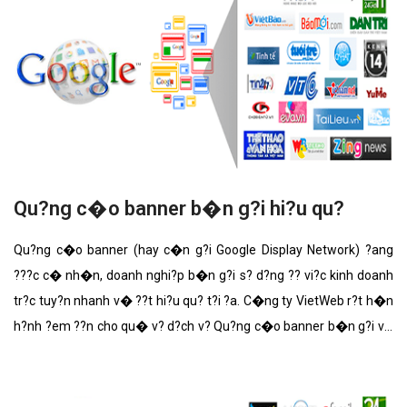
Qu?ng c�o banner b�n g?i hi?u qu?
Qu?ng c�o banner (hay c�n g?i Google Display Network) ?ang
???c c� nh�n, doanh nghi?p b�n g?i s? d?ng ?? vi?c kinh doanh
tr?c tuy?n nhanh v� ??t hi?u qu? t?i ?a. C�ng ty VietWeb r?t h�n
h?nh ?em ??n cho qu� v? d?ch v? Qu?ng c�o banner b�n g?i v?i
nh?ng t�nh n?ng n?i b?t nh?t.