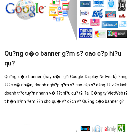
Qu?ng c�o banner g?m s? cao c?p hi?u
qu?
Qu?ng c�o banner (hay c�n g?i Google Display Network) ?ang
???c c� nh�n, doanh nghi?p g?m s? cao c?p s? d?ng ?? vi?c kinh
doanh tr?c tuy?n nhanh v� ??t hi?u qu? t?i ?a. C�ng ty VietWeb r?
t h�n h?nh ?em ??n cho qu� v? d?ch v? Qu?ng c�o banner g?m
s? cao c?p v?i nh?ng t�nh n?ng n?i b?t nh?t.