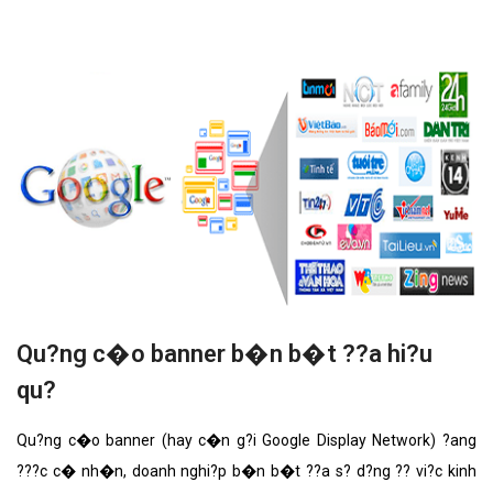
nh?ng t�nh n?ng n?i b?t nh?t.
Qu?ng c�o banner b�n b�t ??a hi?u
qu?
Qu?ng c�o banner (hay c�n g?i Google Display Network) ?ang
???c c� nh�n, doanh nghi?p b�n b�t ??a s? d?ng ?? vi?c kinh