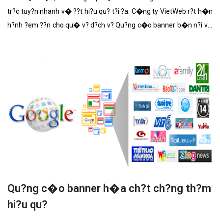
tr?c tuy?n nhanh v� ??t hi?u qu? t?i ?a. C�ng ty VietWeb r?t h�n
h?nh ?em ??n cho qu� v? d?ch v? Qu?ng c�o banner b�n n?i v?i
nh?ng t�nh n?ng n?i b?t nh?t.
Qu?ng c�o banner h�a ch?t ch?ng th?m
hi?u qu?