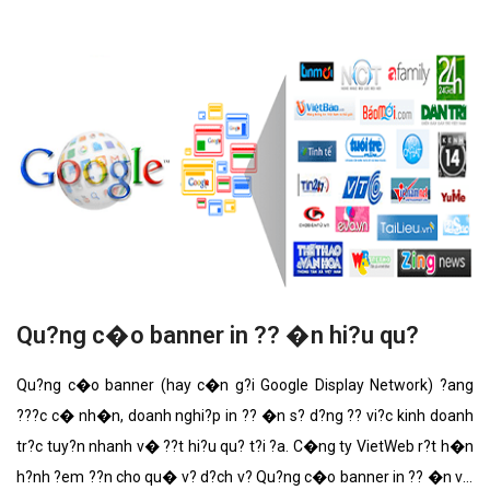
ty l? h�nh v?i nh?ng t�nh n?ng n?i b?t nh?t.
Qu?ng c�o banner in ?? �n hi?u qu?
Qu?ng c�o banner (hay c�n g?i Google Display Network) ?ang
???c c� nh�n, doanh nghi?p in ?? �n s? d?ng ?? vi?c kinh doanh
tr?c tuy?n nhanh v� ??t hi?u qu? t?i ?a. C�ng ty VietWeb r?t h�n
h?nh ?em ??n cho qu� v? d?ch v? Qu?ng c�o banner in ?? �n v?i