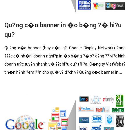
Qu?ng c�o banner in �o b�ng ?� hi?u
qu?
Qu?ng c�o banner (hay c�n g?i Google Display Network) ?ang
???c c� nh�n, doanh nghi?p in �o b�ng ?� s? d?ng ?? vi?c kinh
doanh tr?c tuy?n nhanh v� ??t hi?u qu? t?i ?a. C�ng ty VietWeb r?
t h�n h?nh ?em ??n cho qu� v? d?ch v? Qu?ng c�o banner in �o
b�ng ?� v?i nh?ng t�nh n?ng n?i b?t nh?t.