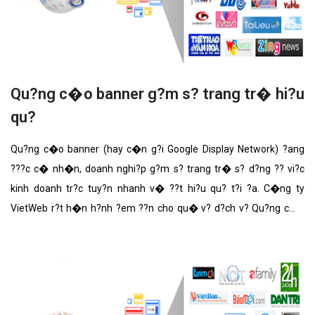
Qu?ng c�o banner g?m s? trang tr� hi?u
qu?
Qu?ng c�o banner (hay c�n g?i Google Display Network) ?ang
???c c� nh�n, doanh nghi?p g?m s? trang tr� s? d?ng ?? vi?c
kinh doanh tr?c tuy?n nhanh v� ??t hi?u qu? t?i ?a. C�ng ty
VietWeb r?t h�n h?nh ?em ??n cho qu� v? d?ch v? Qu?ng c�o
banner g?m s? trang tr� v?i nh?ng t�nh n?ng n?i b?t nh?t.