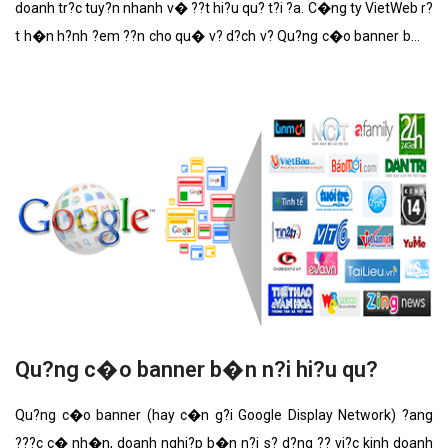
doanh tr?c tuy?n nhanh v� ??t hi?u qu? t?i ?a. C�ng ty VietWeb r?
t h�n h?nh ?em ??n cho qu� v? d?ch v? Qu?ng c�o banner b�n
b�t ??a v?i nh?ng t�nh n?ng n?i b?t nh?t.
Qu?ng c�o banner b�n n?i hi?u qu?
Qu?ng c�o banner (hay c�n g?i Google Display Network) ?ang
???c c� nh�n, doanh nghi?p b�n n?i s? d?ng ?? vi?c kinh doanh