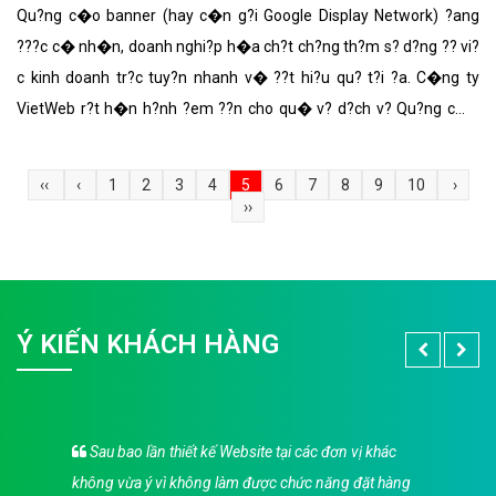
Qu?ng c�o banner (hay c�n g?i Google Display Network) ?ang
???c c� nh�n, doanh nghi?p h�a ch?t ch?ng th?m s? d?ng ?? vi?
c kinh doanh tr?c tuy?n nhanh v� ??t hi?u qu? t?i ?a. C�ng ty
VietWeb r?t h�n h?nh ?em ??n cho qu� v? d?ch v? Qu?ng c�o
banner h�a ch?t ch?ng th?m v?i nh?ng t�nh n?ng n?i b?t nh?t.
‹‹
‹
1
2
3
4
5
6
7
8
9
10
›
››
Ý KIẾN KHÁCH HÀNG
Sau bao lần thiết kế Website tại các đơn vị khác
không vừa ý vì không làm được chức năng đặt hàng