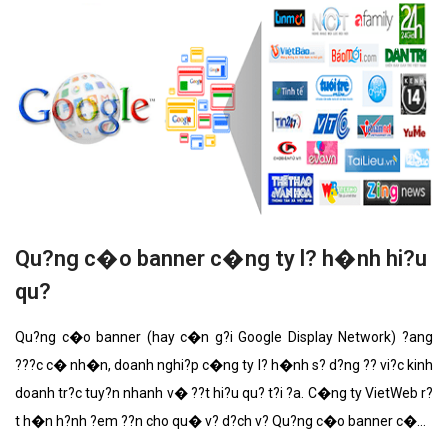
Qu?ng c�o banner c�ng ty l? h�nh hi?u
qu?
Qu?ng c�o banner (hay c�n g?i Google Display Network) ?ang
???c c� nh�n, doanh nghi?p c�ng ty l? h�nh s? d?ng ?? vi?c kinh
doanh tr?c tuy?n nhanh v� ??t hi?u qu? t?i ?a. C�ng ty VietWeb r?
t h�n h?nh ?em ??n cho qu� v? d?ch v? Qu?ng c�o banner c�ng