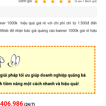
Bảng giá quảng cáo Google
Ðánh giá:
1
2
3
4
5
(
5
sao
1
đánh giá)
Bảng giá quảng cáo Facebook
Bảng giá quảng cáo Banner
er 1000k hiệu quả giá rẻ với chi phí chỉ từ 1.500đ đến
Bảng giá quản trị Website
etWeb để nhận báo giá quảng cáo banner 1000k giá rẻ hiệu
Bảng giá quản trị Fanpage Facebook
Bảng giá SEO Website
giải pháp tối ưu giúp
doanh nghiệp quảng bá
h tiềm năng một cách nhanh và hiệu quả!
.406.986
(24/7)