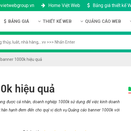
@vietwebgroup.vn
Home Việt Web
Bảng giá thiết kế 
BẢNG GIÁ
THIẾT KẾ WEB
QUẢNG CÁO WEB
 công ty
Bảng giá thiết kế Website
Thiết kế Website
Quảng cáo Google
ng lực
Bảng giá thiết kế Landing Page
Thiết kế Landing Page
Quảng cáo Facebook
n thanh toán
Bảng giá thiết kế App Android & IOS
Thiết kế App
Quảng Cáo Banner
banner 1000k hiệu quả
ng nhân sự
Bảng giá Tên Miền
ch bảo mật
Bảng giá Hosting
0k hiệu quả
h bảo hành & bảo trì
Bảng giá thuê VPS
ông ty
Bảng giá thuê Server
ang được cá nhân, doanh nghiệp 1000k sử dụng để việc kinh doanh
rất hân hạnh đem đến cho quý vị dịch vụ Quảng cáo banner 1000k với
h đại lý
Bảng giá SSL - HTTTS
Bảng giá Email theo tên miền