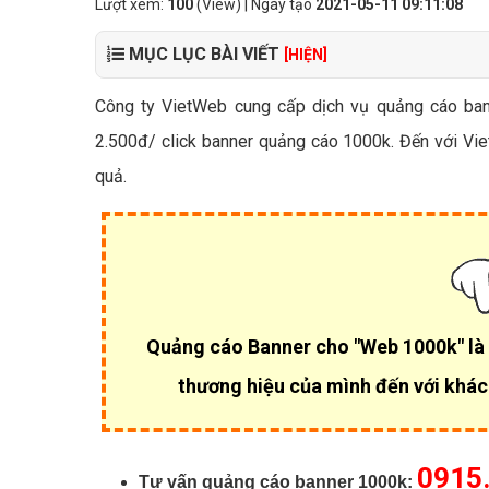
Lượt xem:
100
(View) | Ngày tạo
2021-05-11 09:11:08
MỤC LỤC BÀI VIẾT
[HIỆN]
Công ty VietWeb cung cấp dịch vụ quảng cáo bann
2.500đ/ click banner quảng cáo 1000k. Đến với Vi
quả.
Quảng cáo Banner cho "Web 1000k" là 
thương hiệu của mình đến với khác
0915
Tư vấn quảng cáo banner 1000k: