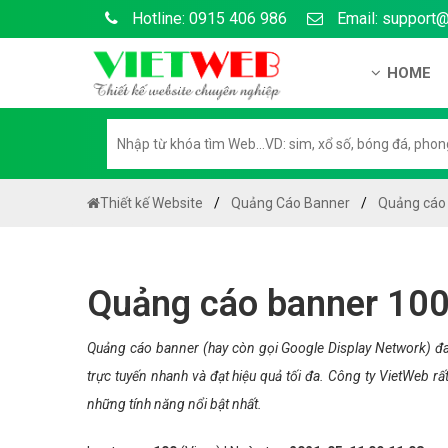
Hotline: 0915 406 986
Email: support
HOME
Giới thiệu
Hồ sơ nă
Hướng dẫ
Thiết kế Website
Quảng Cáo Banner
Quảng cáo 
Tuyển dụ
Chính sá
Quảng cáo banner 100
Chính sác
Liên hệ c
Quảng cáo banner (hay còn gọi Google Display Network) đ
trực tuyến nhanh và đạt hiệu quả tối đa. Công ty VietWeb 
Chính sác
những tính năng nổi bật nhất.