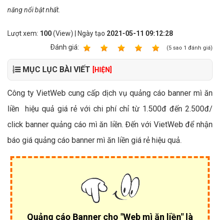
năng nổi bật nhất.
Lượt xem:
100
(View) | Ngày tạo
2021-05-11 09:12:28
Ðánh giá:
1
2
3
4
5
(
5
sao
1
đánh giá)
MỤC LỤC BÀI VIẾT
[HIỆN]
Công ty VietWeb cung cấp dịch vụ quảng cáo banner mì ăn
liền hiệu quả giá rẻ với chi phí chỉ từ 1.500đ đến 2.500đ/
click banner quảng cáo mì ăn liền. Đến với VietWeb để nhận
báo giá quảng cáo banner mì ăn liền giá rẻ hiệu quả.
Quảng cáo Banner cho "Web mì ăn liền" là