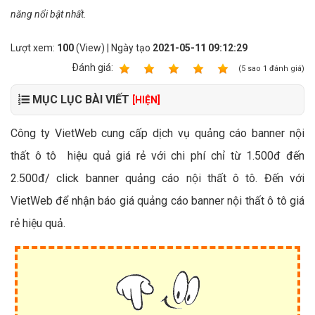
năng nổi bật nhất.
Lượt xem:
100
(View) | Ngày tạo
2021-05-11 09:12:29
Ðánh giá:
1
2
3
4
5
(
5
sao
1
đánh giá)
MỤC LỤC BÀI VIẾT
[HIỆN]
Công ty VietWeb cung cấp dịch vụ quảng cáo banner nội
thất ô tô hiệu quả giá rẻ với chi phí chỉ từ 1.500đ đến
2.500đ/ click banner quảng cáo nội thất ô tô. Đến với
VietWeb để nhận báo giá quảng cáo banner nội thất ô tô giá
rẻ hiệu quả.