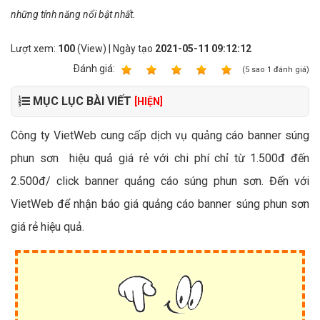
những tính năng nổi bật nhất.
Lượt xem:
100
(View) | Ngày tạo
2021-05-11 09:12:12
Ðánh giá:
1
2
3
4
5
(
5
sao
1
đánh giá)
MỤC LỤC BÀI VIẾT
[HIỆN]
Công ty VietWeb cung cấp dịch vụ quảng cáo banner súng
phun sơn hiệu quả giá rẻ với chi phí chỉ từ 1.500đ đến
2.500đ/ click banner quảng cáo súng phun sơn. Đến với
VietWeb để nhận báo giá quảng cáo banner súng phun sơn
giá rẻ hiệu quả.