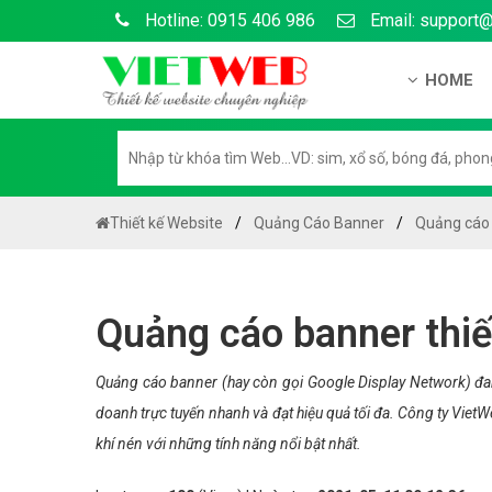
Hotline: 0915 406 986
Email: support
HOME
Giới thiệu
Hồ sơ nă
Hướng dẫ
Thiết kế Website
Quảng Cáo Banner
Quảng cáo b
Tuyển dụ
Chính sá
Quảng cáo banner thiết
Chính sác
Liên hệ c
Quảng cáo banner (hay còn gọi Google Display Network) đan
doanh trực tuyến nhanh và đạt hiệu quả tối đa. Công ty VietW
Chính sác
khí nén với những tính năng nổi bật nhất.