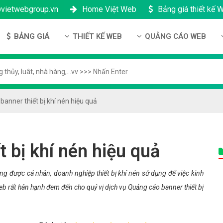
@vietwebgroup.vn
Home Việt Web
Bảng giá thiết kế 
BẢNG GIÁ
THIẾT KẾ WEB
QUẢNG CÁO WEB
 công ty
Bảng giá thiết kế Website
Thiết kế Website
Quảng cáo Google
ng lực
Bảng giá thiết kế Landing Page
Thiết kế Landing Page
Quảng cáo Facebook
n thanh toán
Bảng giá thiết kế App Android & IOS
Thiết kế App
Quảng Cáo Banner
anner thiết bị khí nén hiệu quả
ng nhân sự
Bảng giá Tên Miền
ch bảo mật
Bảng giá Hosting
 bị khí nén hiệu quả
h bảo hành & bảo trì
Bảng giá thuê VPS
ông ty
Bảng giá thuê Server
g được cá nhân, doanh nghiệp thiết bị khí nén sử dụng để việc kinh
eb rất hân hạnh đem đến cho quý vị dịch vụ Quảng cáo banner thiết bị
h đại lý
Bảng giá SSL - HTTTS
Bảng giá Email theo tên miền