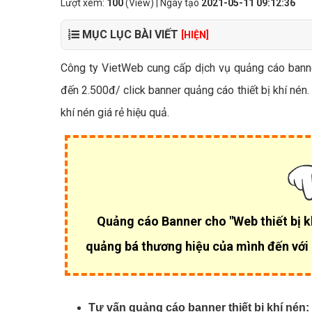
Lượt xem:
100
(View) | Ngày tạo
2021-05-11 09:12:36
MỤC LỤC BÀI VIẾT
[HIỆN]
Công ty VietWeb cung cấp dịch vụ quảng cáo banner 
đến 2.500đ/ click banner quảng cáo thiết bị khí nén
khí nén giá rẻ hiệu quả.
Quảng cáo Banner cho "Web thiết bị kh
quảng bá thương hiệu của mình đến với
Tư vấn quảng cáo banner thiết bị khí nén: