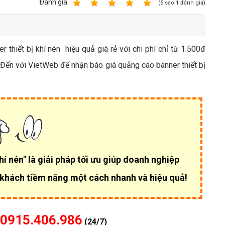
Bảng giá quảng cáo Google
Ðánh giá:
1
2
3
4
5
(
5
sao
1
đánh giá)
Bảng giá quảng cáo Facebook
Bảng giá quảng cáo Banner
thiết bị khí nén hiệu quả giá rẻ với chi phí chỉ từ 1.500đ
Bảng giá quản trị Website
. Đến với VietWeb để nhận báo giá quảng cáo banner thiết bị
Bảng giá quản trị Fanpage Facebook
Bảng giá SEO Website
í nén" là giải pháp tối ưu giúp
doanh nghiệp
 khách tiềm năng một cách nhanh và hiệu quả!
0915.406.986
(24/7)