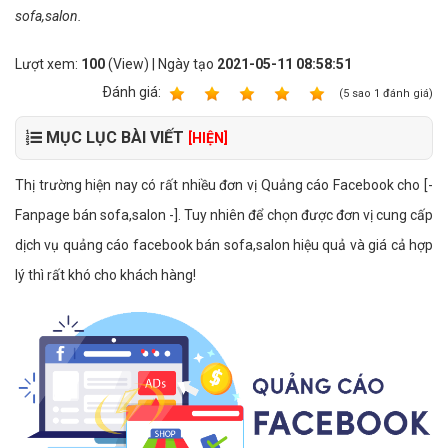
sofa,salon.
Lượt xem:
100
(View) | Ngày tạo
2021-05-11 08:58:51
Ðánh giá:
1
2
3
4
5
(
5
sao
1
đánh giá)
MỤC LỤC BÀI VIẾT
[HIỆN]
Thị trường hiện nay có rất nhiều đơn vị Quảng cáo Facebook cho [-
Fanpage bán sofa,salon -]. Tuy nhiên để chọn được đơn vị cung cấp
dịch vụ quảng cáo facebook bán sofa,salon hiệu quả và giá cả hợp
lý thì rất khó cho khách hàng!