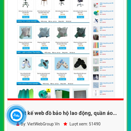
Thiết kế web đồ bảo hộ lao động, quần áo
bảo hộ Dong Anh
By: VietWebGroup.Vn
Lượt xem: 51490