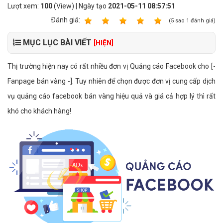
Lượt xem:
100
(View) | Ngày tạo
2021-05-11 08:57:51
Ðánh giá:
1
2
3
4
5
(
5
sao
1
đánh giá)
MỤC LỤC BÀI VIẾT
[HIỆN]
Thị trường hiện nay có rất nhiều đơn vị Quảng cáo Facebook cho [-
Fanpage bán vàng -]. Tuy nhiên để chọn được đơn vị cung cấp dịch
vụ quảng cáo facebook bán vàng hiệu quả và giá cả hợp lý thì rất
khó cho khách hàng!