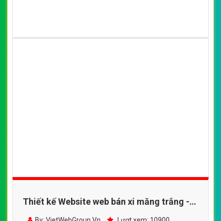
Thiết kế Website web bán xi măng trắng -
ximangthanhanhcom
By: VietWebGroup.Vn
Lượt xem: 10900