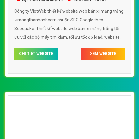
Công ty VietWeb thiết kế website web bán xi măng trắng
ximangthanhanhcom chuẩn SEO Google theo
Seoquake. Thiết kế website web bán xi măng trắng tối
ưu với các bộ máy tìm kiếm, tối ưu tốc độ load, website
chuẩn UI - UX giúp tăng trải nghiệm người dùng lướt
CHI TIẾT WEBSITE
XEM WEBSITE
website web bán xi măng trắng ximangthanhanhcom