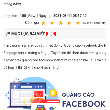
măng trắng.
Lượt xem:
100
(View) | Ngày tạo
2021-05-11 08:57:40
Ðánh giá:
1
2
3
4
5
(
5
sao
1
đánh giá)
MỤC LỤC BÀI VIẾT
[HIỆN]
Thị trường hiện nay có rất nhiều đơn vị Quảng cáo Facebook cho [-
Fanpage bán xi măng trắng -]. Tuy nhiên để chọn được đơn vị cung
cấp dịch vụ quảng cáo facebook bán xi măng trắng hiệu quả và giá
cả hợp lý thì rất khó cho khách hàng!