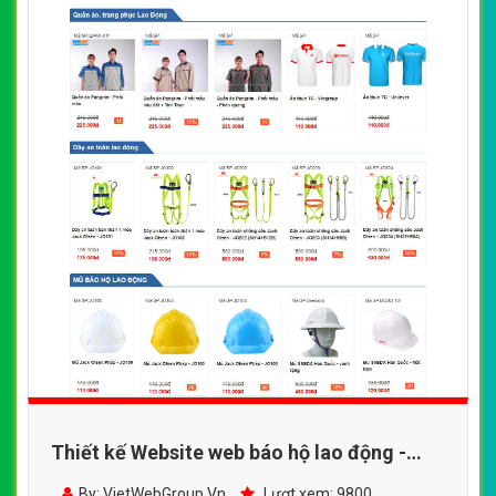
Thiết kế Website web báo hộ lao động -
baohonambinhvn
By: VietWebGroup.Vn
Lượt xem: 9800