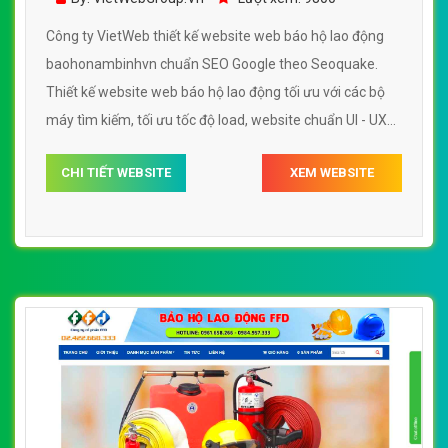
Công ty VietWeb thiết kế website web báo hộ lao động
baohonambinhvn chuẩn SEO Google theo Seoquake.
Thiết kế website web báo hộ lao động tối ưu với các bộ
máy tìm kiếm, tối ưu tốc độ load, website chuẩn UI - UX
giúp tăng trải nghiệm người dùng lướt website web báo
CHI TIẾT WEBSITE
XEM WEBSITE
hộ lao động baohonambinhvn