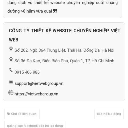
dùng dịch vụ thiết kế website chuyên nghiệp suốt chặng
đường >8 năm vừa qua!
CÔNG TY THIẾT KẾ WEBSITE CHUYÊN NGHIỆP VIỆT
WEB
Số 202, Ngõ 364 Trung Liệt, Thái Hà, Đống Đa, Hà Nội
Số 36 Đa Kao, Điện Biên Phủ, Quận 1, TP. Hồ Chí Minh
0915 406 986
support@vietwebgroup.vn
https://vietwebgroup.vn
Chủ đề liên quan:
báo hộ lao động
quảng cáo facebook báo hộ lao động