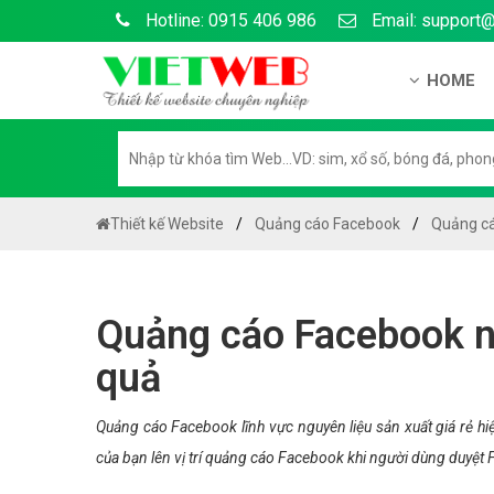
Hotline: 0915 406 986
Email: support
HOME
Giới thiệu
Hồ sơ nă
Hướng dẫ
Thiết kế Website
Quảng cáo Facebook
Quảng cá
Tuyển dụ
Chính sá
Quảng cáo Facebook ng
Chính sác
quả
Liên hệ c
Chính sác
Quảng cáo Facebook lĩnh vực nguyên liệu sản xuất giá rẻ hi
của bạn lên vị trí quảng cáo Facebook khi người dùng duyệt 