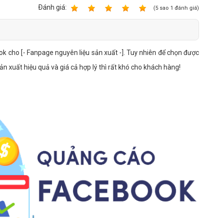
Bảng giá quảng cáo Google
Ðánh giá:
1
2
3
4
5
(
5
sao
1
đánh giá)
Bảng giá quảng cáo Facebook
Bảng giá quảng cáo Banner
ok cho [- Fanpage nguyên liệu sản xuất -]. Tuy nhiên để chọn được
Bảng giá quản trị Website
n xuất hiệu quả và giá cả hợp lý thì rất khó cho khách hàng!
Bảng giá quản trị Fanpage Facebook
Bảng giá SEO Website