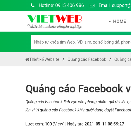
Hotline: 0915 406 986
Email: support
HOME
Giới thiệu
Hồ sơ nă
Hướng dẫ
Thiết kế Website
Quảng cáo Facebook
Quảng cá
Tuyển dụ
Chính sá
Quảng cáo Facebook v
Chính sác
Liên hệ c
Quảng cáo Facebook lĩnh vực văn phòng phẩm giá rẻ hiệu q
lên vị trí quảng cáo Facebook khi người dùng duyệt Facebo
Chính sác
Lượt xem:
100
(View) | Ngày tạo
2021-05-11 08:59:27