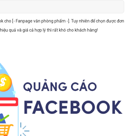
Bảng giá quảng cáo Google
Bảng giá quảng cáo Facebook
ook cho [- Fanpage văn phòng phẩm -]. Tuy nhiên để chọn được đơn
Bảng giá quảng cáo Banner
ệu quả và giá cả hợp lý thì rất khó cho khách hàng!
Bảng giá quản trị Website
Bảng giá quản trị Fanpage Facebook
Bảng giá SEO Website