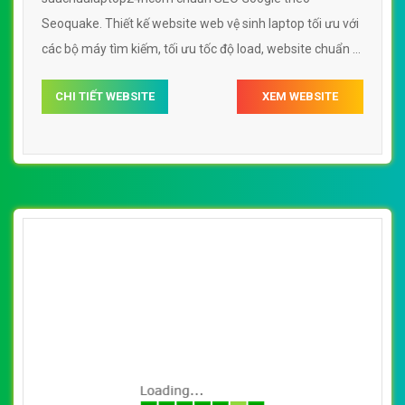
Seoquake. Thiết kế website web vệ sinh laptop tối ưu với
các bộ máy tìm kiếm, tối ưu tốc độ load, website chuẩn UI
- UX giúp tăng trải nghiệm người dùng lướt website web
CHI TIẾT WEBSITE
XEM WEBSITE
vệ sinh laptop suachualaptop24hcom