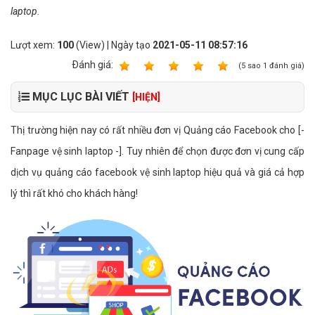
laptop.
Lượt xem:
100
(View) | Ngày tạo
2021-05-11 08:57:16
Ðánh giá:
1
2
3
4
5
(
5
sao
1
đánh giá)
MỤC LỤC BÀI VIẾT
[HIỆN]
Thị trường hiện nay có rất nhiều đơn vị Quảng cáo Facebook cho [-
Fanpage vệ sinh laptop -]. Tuy nhiên để chọn được đơn vị cung cấp
dịch vụ quảng cáo facebook vệ sinh laptop hiệu quả và giá cả hợp
lý thì rất khó cho khách hàng!