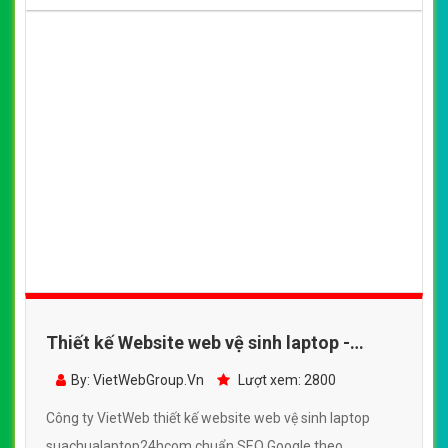
Thiết kế Website web vệ sinh laptop -
suachualaptop24hcom
By: VietWebGroup.Vn
Lượt xem: 2800
Công ty VietWeb thiết kế website web vệ sinh laptop
suachualaptop24hcom chuẩn SEO Google theo