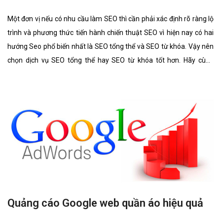
chúng tôi tìm hiểu kĩ càng về 2 lĩnh vực này cũng như ưu điểm, hình
thức của nó có gì giống và khác nhau.
Quảng cáo Google web quần áo hiệu quả
Quảng cáo Google (hay còn gọi Google Ads) đang được cá nhân,
doanh nghiệp web quần áo sử dụng để việc kinh doanh trực tuyến
nhanh và đạt hiệu quả tối đa. Công ty VietWeb rất hân hạnh đem
đến cho quý vị dịch vụ quảng cáo Google web quần áo với những
tính năng nổi bật nhất.