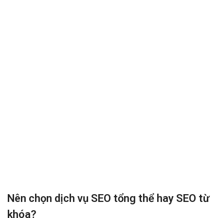
Nên chọn dịch vụ SEO tổng thể hay SEO từ
khóa?
Một đơn vị nếu có nhu cầu làm SEO thì cần phải xác định rõ ràng lộ
trình và phương thức tiến hành chiến thuật SEO vì hiện nay có hai
hướng Seo phổ biến nhất là SEO tổng thể và SEO từ khóa. Vậy nên
chọn dịch vụ SEO tổng thể hay SEO từ khóa tốt hơn. Hãy cùng