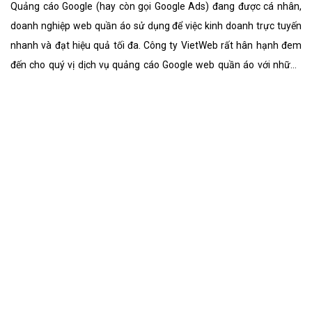
Tại sao doanh nghiệp nên thiết kế website
bất động sản?
Thiết kế website bất động sản là giải pháp toàn vẹn giúp công ty,
doanh nghiệp phát triển kinh doanh bất động sản ngày một lớn
mạnh. Website bất động sản không chỉ là bộ mặt của doanh
nghiệp mà nó còn là một sàn giao dịch bất động sản online thân
thiện, đẳng cấp nhất. website bất động sản chuyên nghiệp