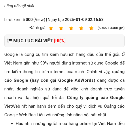
năng nổi bật nhất.
Lượt xem:
5000
(View) | Ngày tạo
2025-01-09 02:16:53
Ðánh giá:
1
2
3
4
5
(
5
sao
1
đánh giá)
MỤC LỤC BÀI VIẾT
[HIỆN]
Google là công cụ tìm kiếm hữu ích hàng đầu của thế giới. Ở
Việt Nam gần như 99% người dùng internet sử dụng Google để
tìm kiếm thông tin trên internet của mình. Chính vì vậy,
quảng
cáo Google (hay còn gọi Google AdWords)
đang được cá
nhân, doanh nghiệp sử dụng để việc kinh doanh trực tuyến
nhanh và đạt hiệu quả tối đa.
Công ty quảng cáo Google
VietWeb rất hân hạnh đem đến cho quý vị dịch vụ Quảng cáo
Google Web Bạc Liêu với những tính năng nổi bật nhất.
Hầu như những người mua hàng online tại Việt Nam đều