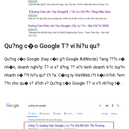
Qu?ng c�o Google T? vi hi?u qu?
Qu?ng c�o Google (hay c�n g?i Google AdWords) ?ang ???c c�
nh�n, doanh nghi?p T? vi s? d?ng ?? vi?c kinh doanh tr?c tuy?n
nhanh v� ??t hi?u qu? t?i ?a. C�ng ty VietWeb r?t h�n h?nh ?em
??n cho qu� v? d?ch v? Qu?ng c�o Google T? vi v?i nh?ng t�nh
n?ng n?i b?t nh?t.