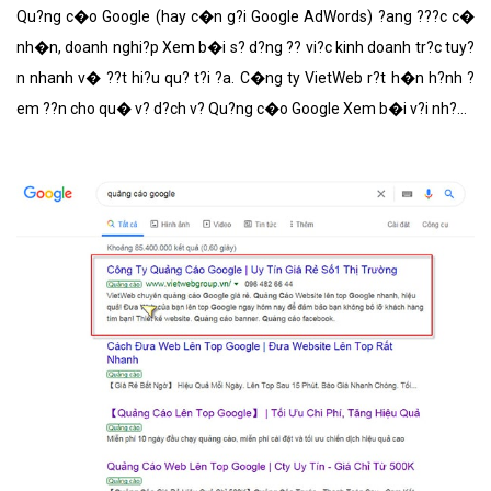
Qu?ng c�o Google (hay c�n g?i Google AdWords) ?ang ???c c�
nh�n, doanh nghi?p Xem b�i s? d?ng ?? vi?c kinh doanh tr?c tuy?
n nhanh v� ??t hi?u qu? t?i ?a. C�ng ty VietWeb r?t h�n h?nh ?
em ??n cho qu� v? d?ch v? Qu?ng c�o Google Xem b�i v?i nh?ng
t�nh n?ng n?i b?t nh?t.