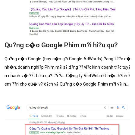
Qu?ng c�o Google Phim m?i hi?u qu?
Qu?ng c�o Google (hay c�n g?i Google AdWords) ?ang ???c c�
nh�n, doanh nghi?p Phim m?i s? d?ng ?? vi?c kinh doanh tr?c tuy?
n nhanh v� ??t hi?u qu? t?i ?a. C�ng ty VietWeb r?t h�n h?nh ?
em ??n cho qu� v? d?ch v? Qu?ng c�o Google Phim m?i v?i nh?
ng t�nh n?ng n?i b?t nh?t.