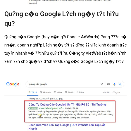
Qu?ng c�o Google L?ch ng�y t?t hi?u
qu?
Qu?ng c�o Google (hay c�n g?i Google AdWords) ?ang ???c c�
nh�n, doanh nghi?p L?ch ng�y t?t s? d?ng ?? vi?c kinh doanh tr?c
tuy?n nhanh v� ??t hi?u qu? t?i ?a. C�ng ty VietWeb r?t h�n h?nh
?em ??n cho qu� v? d?ch v? Qu?ng c�o Google L?ch ng�y t?t v?i
nh?ng t�nh n?ng n?i b?t nh?t.