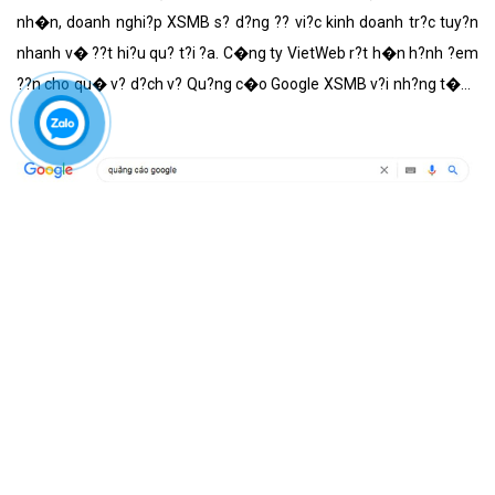
nh�n, doanh nghi?p XSMB s? d?ng ?? vi?c kinh doanh tr?c tuy?n
nhanh v� ??t hi?u qu? t?i ?a. C�ng ty VietWeb r?t h�n h?nh ?em
??n cho qu� v? d?ch v? Qu?ng c�o Google XSMB v?i nh?ng t�nh
n?ng n?i b?t nh?t.