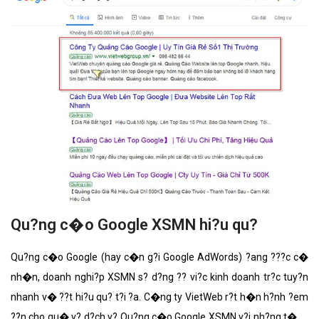
Qu?ng c�o Google XSMN hi?u qu?
Qu?ng c�o Google (hay c�n g?i Google AdWords) ?ang ???c c�
nh�n, doanh nghi?p XSMN s? d?ng ?? vi?c kinh doanh tr?c tuy?n
nhanh v� ??t hi?u qu? t?i ?a. C�ng ty VietWeb r?t h�n h?nh ?em
??n cho qu� v? d?ch v? Qu?ng c�o Google XSMN v?i nh?ng t�nh