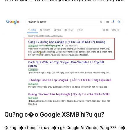
n?ng n?i b?t nh?t.
Qu?ng c�o Google XSMB hi?u qu?
Qu?ng c�o Google (hay c�n g?i Google AdWords) ?ang ???c c�