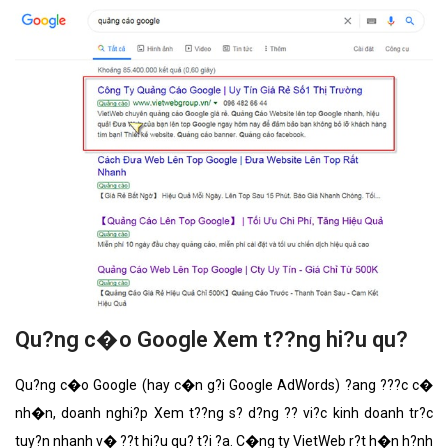
Qu?ng c�o Google Xem t??ng hi?u qu?
Qu?ng c�o Google (hay c�n g?i Google AdWords) ?ang ???c c�
nh�n, doanh nghi?p Xem t??ng s? d?ng ?? vi?c kinh doanh tr?c
tuy?n nhanh v� ??t hi?u qu? t?i ?a. C�ng ty VietWeb r?t h�n h?nh