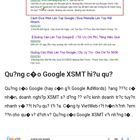
Qu?ng c�o Google XSMT hi?u qu?
Qu?ng c�o Google (hay c�n g?i Google AdWords) ?ang ???c c�
nh�n, doanh nghi?p XSMT s? d?ng ?? vi?c kinh doanh tr?c tuy?n
nhanh v� ??t hi?u qu? t?i ?a. C�ng ty VietWeb r?t h�n h?nh ?em
??n cho qu� v? d?ch v? Qu?ng c�o Google XSMT v?i nh?ng t�nh
n?ng n?i b?t nh?t.