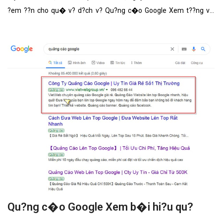
?em ??n cho qu� v? d?ch v? Qu?ng c�o Google Xem t??ng v?i
nh?ng t�nh n?ng n?i b?t nh?t.
Qu?ng c�o Google Xem b�i hi?u qu?