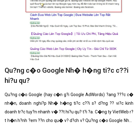
Qu?ng c�o Google Nh� h�ng ti?c c??i
hi?u qu?
Qu?ng c�o Google (hay c�n g?i Google AdWords) ?ang ???c c�
nh�n, doanh nghi?p Nh� h�ng ti?c c??i s? d?ng ?? vi?c kinh
doanh tr?c tuy?n nhanh v� ??t hi?u qu? t?i ?a. C�ng ty VietWeb r?
t h�n h?nh ?em ??n cho qu� v? d?ch v? Qu?ng c�o Google Nh�
h�ng ti?c c??i v?i nh?ng t�nh n?ng n?i b?t nh?t.