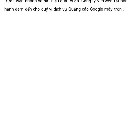
Quảng cáo Google truyện hiệu quả
Quảng cáo Google (hay còn gọi Google AdWords) đang được cá
nhân, doanh nghiệp truyện sử dụng để việc kinh doanh trực tuyến
nhanh và đạt hiệu quả tối đa. Công ty VietWeb rất hân hạnh đem
đến cho quý vị dịch vụ Quảng cáo Google truyện với những tính
năng nổi bật nhất.