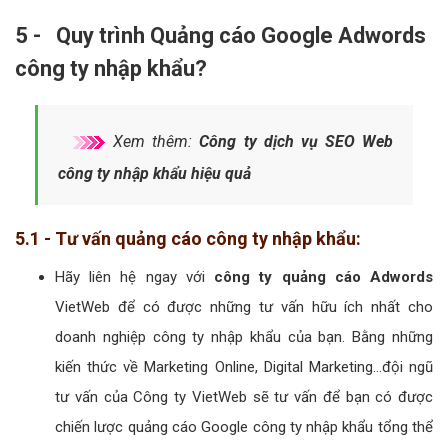
Tùy thuộc vào mục đích kinh doanh và số lượng khách hàng mà
bạn mong muốn tiếp cận được với website công ty nhập khẩu
của bạn mà
công ty quảng cáo Google Adwords
VietWeb sẽ
tối ưu hóa chi phí và từ khóa để
giải pháp quảng cáo google
công ty nhập khẩu
đem lại cho bạn là tối ưu hiệu quả nhất.
Nếu kinh doanh lớn, nhu cầu tiếp cận khách hàng cao,
bạn có thể lựa chọn
gói quảng cáo Google Adwords
công ty nhập khẩu
với nhiều tính năng hiện đại được
tổng hợp với nhiều lợi thế vượt trội nằm trong bộ
tính
năng quảng cáo Google
.
Tuy nhiên, với bất kỳ gói Quảng cáo Google Adwords
công ty nhập khẩu nào tại Công ty VietWeb luôn được tối
ưu với chi phí hợp lý nhất. Bởi vậy đừng lo lắng, hãy an
tâm khi sử dụng
dịch vụ Quảng Cáo Google công ty
nhập khẩu
của chúng tôi, chắc chắn bạn sẽ có được chi