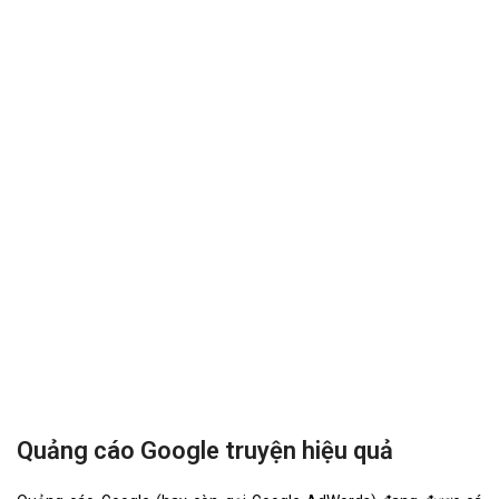
VietWeb gửi lời cảm ơn tới quý khách hàng đã luôn tin dùng
dịch vụ thiết kế website chuyên nghiệp suốt chặng đường >8
năm vừa qua!