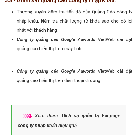
Xem thêm:
Công ty dịch vụ SEO Web
công ty nhập khẩu hiệu quả
5.1 - Tư vấn quảng cáo công ty nhập khẩu:
Hãy liên hệ ngay với
công ty quảng cáo Adwords
VietWeb để có được những tư vấn hữu ích nhất cho
doanh nghiệp công ty nhập khẩu của bạn. Bằng những
kiến thức về Marketing Online, Digital Marketing...đội ngũ
tư vấn của Công ty VietWeb sẽ tư vấn để bạn có được
chiến lược quảng cáo Google công ty nhập khẩu tổng thể
để phát huy tối đa vai trò của website trong kinh doanh.
5.2 - Thiết lập quảng cáo công ty nhập khẩu:
Thiết lập chiến dịch là khâu quan trọng nhất, ảnh hưởng
hiệu quả của chiến dịch. Công ty VietWeb tự hào đã có