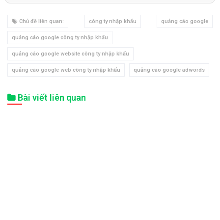
Xem thêm:
Dịch vụ quản trị Fanpage
công ty nhập khẩu hiệu quả
5.4 - Báo cáo hiệu quả:
Báo cáo chi tiết cho bạn định kì (tuần/tháng/quý) hoặc
bất kì lúc nào khi bạn yêu cầu. Kết quả báo cáo sẽ giúp
bạn biết được những thông tin hữu ích như số lần hiển thị
quảng cáo công ty nhập khẩu, số lần nhấp chuột, hành
động của khách trong quá trình thăm quan website công
ty nhập khẩu (convergence tracking). Báo cáo cũng ghi rõ
những thông tin chi tiết về khách hàng của bạn như: quốc
gia, thành phố, đến theo từ khóa nào, truy cập thời điểm
nào trong ngày, nội dung nào trên web công ty nhập khẩu
được khách ưa thích nhất và nhiều thông tin hữu ích khác.