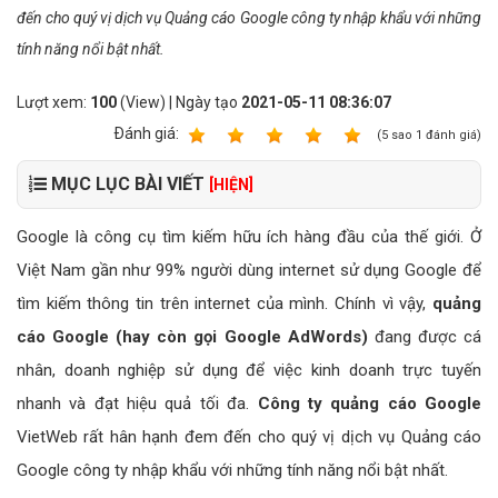
đến cho quý vị dịch vụ Quảng cáo Google công ty nhập khẩu với những
tính năng nổi bật nhất.
Lượt xem:
100
(View) | Ngày tạo
2021-05-11 08:36:07
Ðánh giá:
1
2
3
4
5
(
5
sao
1
đánh giá)
MỤC LỤC BÀI VIẾT
[HIỆN]
Google là công cụ tìm kiếm hữu ích hàng đầu của thế giới. Ở
Việt Nam gần như 99% người dùng internet sử dụng Google để
tìm kiếm thông tin trên internet của mình. Chính vì vậy,
quảng
cáo Google (hay còn gọi Google AdWords)
đang được cá
nhân, doanh nghiệp sử dụng để việc kinh doanh trực tuyến
nhanh và đạt hiệu quả tối đa.
Công ty quảng cáo Google
VietWeb rất hân hạnh đem đến cho quý vị dịch vụ Quảng cáo
Google công ty nhập khẩu với những tính năng nổi bật nhất.