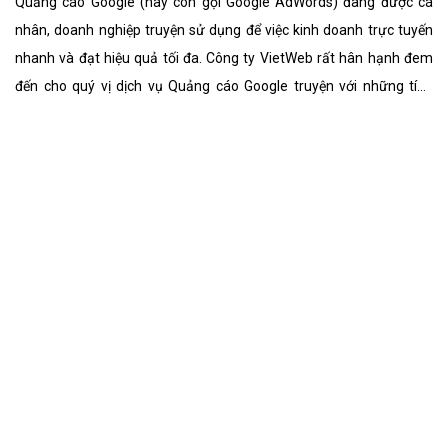
CÔNG TY THIẾT KẾ WEBSITE CHUYÊN NGHIỆP VIỆT
WEB
Số 202, Ngõ 364 Trung Liệt, Thái Hà, Đống Đa, Hà Nội
Số 36 Đa Kao, Điện Biên Phủ, Quận 1, TP. Hồ Chí Minh
0915 406 986
support@vietwebgroup.vn
https://vietwebgroup.vn
Chủ đề liên quan:
công ty nhập khẩu
quảng cáo google
quảng cáo google công ty nhập khẩu
quảng cáo google website công ty nhập khẩu
quảng cáo google web công ty nhập khẩu
quảng cáo google adwords