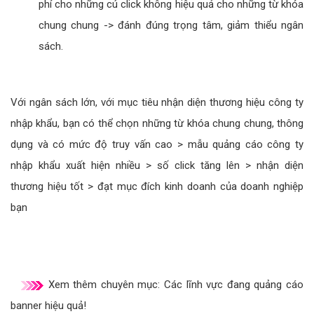
sách từ khóa công ty nhập khẩu quảng cáo tối ưu nhất.
Có thể chia làm 2 mục tiêu chính, tương ứng với chiến
lược từ khóa sau đây: Ngân sách nhỏ và mục tiêu tăng
doanh thu: bạn hãy nhắm thẳng đến các từ khóa là tên
sản phẩm công ty nhập khẩu mà bạn muốn quảng cáo...
khách tìm kiếm sẽ truy vấn đúng vào sản phẩm công ty
nhập khẩu của bạn muốn quảng cáo, thay vì mất đi chi
phí cho những cú click không hiệu quả cho những từ khóa
chung chung -> đánh đúng trọng tâm, giảm thiểu ngân
sách.