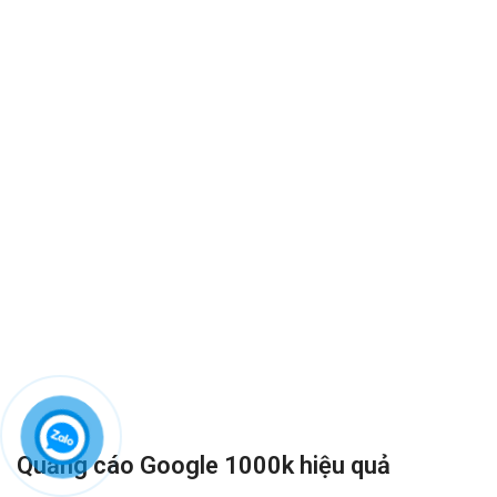
Quảng cáo Google học online hiệu quả
Quảng cáo Google (hay còn gọi Google AdWords) đang được cá
nhân, doanh nghiệp học online sử dụng để việc kinh doanh trực
tuyến nhanh và đạt hiệu quả tối đa. Công ty VietWeb rất hân hạnh
đem đến cho quý vị dịch vụ Quảng cáo Google học online với những
tính năng nổi bật nhất.