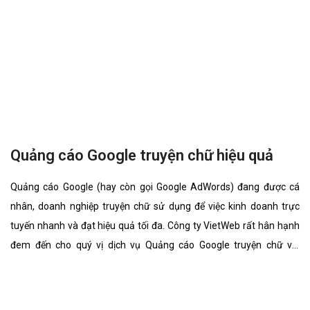
Quý khách có nhu cầu tư vấn dịch vụ quảng
cáo google adwords công ty nhập khẩu và
thiết kế website công ty nhập khẩu. Hãy nhấc
máy lên và liên hệ với chúng tôi ngay hôm
nay, mọi thắc mắc của quý khách sẽ được
giải đáp ngay tức thì bởi chuyên gia của
chúng tôi.
Hotline:
0915.406.986
(24/7)