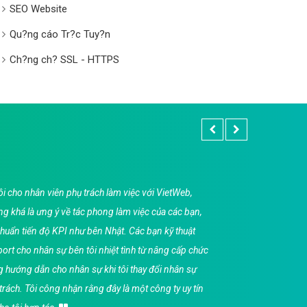
SEO Website
Qu?ng cáo Tr?c Tuy?n
Ch?ng ch? SSL - HTTPS
i cho nhân viên phụ trách làm việc với VietWeb,
Tôi
g khá là ưng ý về tác phong làm việc của các bạn,
VietWe
chuẩn tiến độ KPI như bên Nhật. Các bạn kỹ thuật
công v
ort cho nhân sự bên tôi nhiệt tình từ nâng cấp chức
hơn ng
 hướng dẫn cho nhân sự khi tôi thay đổi nhân sự
kế web
trách. Tôi công nhận rằng đây là một công ty uy tín
bạn vì