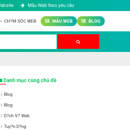
Website
Mẫu Web theo yêu cầu
CH?M SÓC WEB
MẪU WEB
BLOG
Công ty SEO Website
Qu?n tr? Website
Qu?n tr? Fanpage
Danh mục cùng chủ đề
Blog
Blog
D?ch V? Web
Tuy?n D?ng