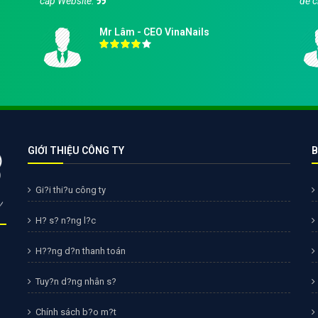
cấp Website.
để c
Mr Lâm - CEO VinaNails
GIỚI THIỆU CÔNG TY
B
Gi?i thi?u công ty
H? s? n?ng l?c
H??ng d?n thanh toán
Tuy?n d?ng nhân s?
Chính sách b?o m?t