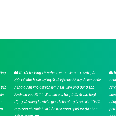
hông
Tôi rất hài lòng về website vinanails.com. Anh giám
Tô
đốc rất tâm huyết với nghề và kỹ thuật hỗ trợ tôi làm chức
nhưn
 tiếp
năng dự án khó đặt lịch làm nails, làm ứng dụng app
rất 
vấn
Android và IOS tốt. Website của tôi giờ đã đi vào hoạt
supp
àm
động và mang lại nhiều giá trị cho công ty của tôi. Tôi đã
năng
ảm
mở rộng chi nhánh và luôn nhờ công ty hỗ trợ để nâng
phụ 