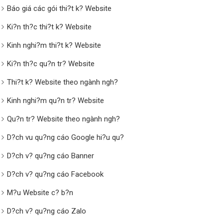
Báo giá các gói thi?t k? Website
Ki?n th?c thi?t k? Website
Kinh nghi?m thi?t k? Website
Ki?n th?c qu?n tr? Website
Thi?t k? Website theo ngành ngh?
Kinh nghi?m qu?n tr? Website
Qu?n tr? Website theo ngành ngh?
D?ch vu qu?ng cáo Google hi?u qu?
D?ch v? qu?ng cáo Banner
D?ch v? qu?ng cáo Facebook
M?u Website c? b?n
D?ch v? qu?ng cáo Zalo