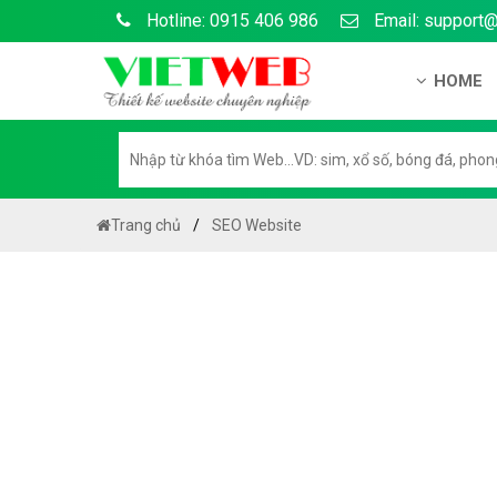
Hotline: 0915 406 986
Email: support
HOME
Gi?i thi?
H? s? n?
H??ng d?
Trang chủ
SEO Website
Tuy?n d
Chính sá
Chính sá
Liên h? 
Chính sác