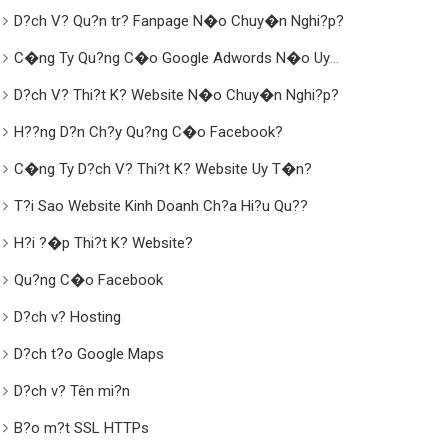
D?ch V? Qu?n tr? Fanpage N�o Chuy�n Nghi?p?
C�ng Ty Qu?ng C�o Google Adwords N�o Uy
T�n?
D?ch V? Thi?t K? Website N�o Chuy�n Nghi?p?
H??ng D?n Ch?y Qu?ng C�o Facebook?
C�ng Ty D?ch V? Thi?t K? Website Uy T�n?
T?i Sao Website Kinh Doanh Ch?a Hi?u Qu??
H?i ?�p Thi?t K? Website?
Qu?ng C�o Facebook
D?ch v? Hosting
D?ch t?o Google Maps
D?ch v? Tên mi?n
B?o m?t SSL HTTPs