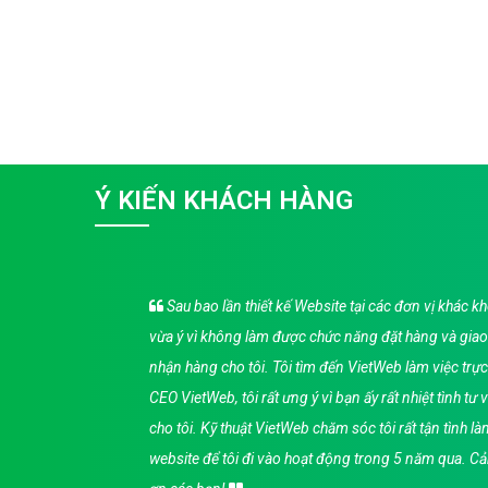
Ý KIẾN KHÁCH HÀNG
b,
Sau bao lần thiết kế Website tại các đơn vị khác k
bạn,
vừa ý vì không làm được chức năng đặt hàng và giao
ật
nhận hàng cho tôi. Tôi tìm đến VietWeb làm việc trực
p chức
CEO VietWeb, tôi rất ưng ý vì bạn ấy rất nhiệt tình tư 
 sự
cho tôi. Kỹ thuật VietWeb chăm sóc tôi rất tận tình l
 tín
website để tôi đi vào hoạt động trong 5 năm qua. C