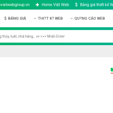
@vietwebgroup.vn
Home Việt Web
Bảng giá thiết kế 
BẢNG GIÁ
THI?T K? WEB
QU?NG CÁO WEB
u công ty
Bảng giá thiết kế Website
Thi?t k? Website
Qu?ng cáo Google
ng l?c
Bảng giá thiết kế Landing Page
Thi?t k? Landing Page
Qu?ng cáo Facebook
n thanh toán
Bảng giá thiết kế App Android & IOS
Thi?t k? App
Qu?ng Cáo Banner
?ng nhân s?
Bảng giá Tên Miền
ch b?o m?t
Bảng giá Hosting
ch b?o hành & b?o trì
Bảng giá thuê VPS
công ty
Bảng giá thuê Server
h ??i lý
Bảng giá SSL - HTTTS
Bảng giá Email theo tên miền