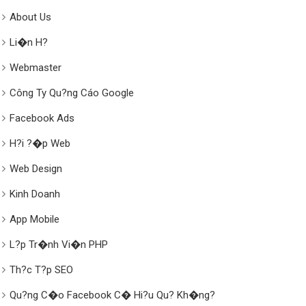
About Us
Li�n H?
Webmaster
Công Ty Qu?ng Cáo Google
Facebook Ads
H?i ?�p Web
Web Design
Kinh Doanh
App Mobile
L?p Tr�nh Vi�n PHP
Th?c T?p SEO
Qu?ng C�o Facebook C� Hi?u Qu? Kh�ng?