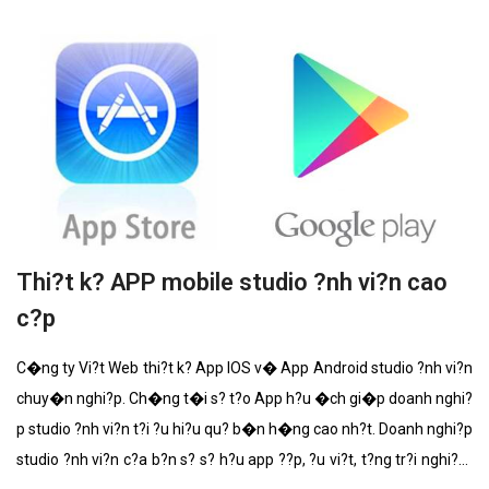
Thi?t k? APP mobile studio ?nh vi?n cao
c?p
C�ng ty Vi?t Web thi?t k? App IOS v� App Android studio ?nh vi?n
chuy�n nghi?p. Ch�ng t�i s? t?o App h?u �ch gi�p doanh nghi?
p studio ?nh vi?n t?i ?u hi?u qu? b�n h�ng cao nh?t. Doanh nghi?p
studio ?nh vi?n c?a b?n s? s? h?u app ??p, ?u vi?t, t?ng tr?i nghi?m