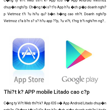
C�ng ty Vi?t Web thi?t k? App IOS v� App Android Vietmoz
chuy�n nghi?p. Ch�ng t�i s? t?o App h?u �ch gi�p doanh nghi?
p Vietmoz t?i ?u hi?u qu? b�n h�ng cao nh?t. Doanh nghi?p
Vietmoz c?a b?n s? s? h?u app ??p, ?u vi?t, t?ng tr?i nghi?m ng??i
d�ng duy?t app.
Thi?t k? APP mobile Litado cao c?p
C�ng ty Vi?t Web thi?t k? App IOS v� App Android Litado chuy�n