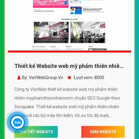
Thiết kế Website web mỹ phẩm thiên nhiên
- myphamthiennhiencom
By: VietWebGroup.Vn
Lượt xem: 8000
Công ty VietWeb thiết kế website web mỹ phẩm thiên
nhiên myphamthiennhiencom chuẩn SEO Google theo
Seoquake. Thiết kế website web mỹ phẩm thiên nhiên
tối ưu với các bộ máy tìm kiếm, tối ưu tốc độ load,
website chuẩn UI - UX giúp tăng trải nghiệm người dùng
CHI TIẾT WEBSITE
XEM WEBSITE
lướt website web mỹ phẩm thiên nhiên