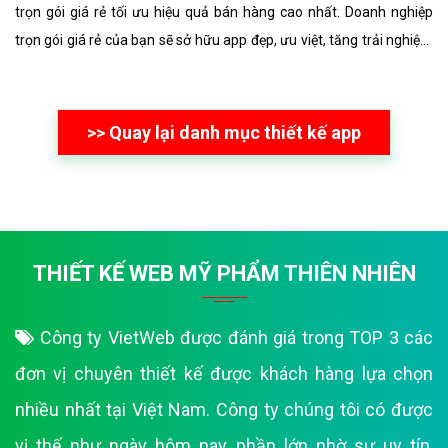
trọn gói giá rẻ tối ưu hiệu quả bán hàng cao nhất. Doanh nghiệp
trọn gói giá rẻ của bạn sẽ sở hữu app đẹp, ưu việt, tăng trải nghiệm
người dùng duyệt app.
>> Quay lại danh mục thiết kế app
THIẾT KẾ WEB MỸ PHẨM THIÊN NHIÊN
Công ty VietWeb được đánh giá trong TOP 3 các
đơn vị chuyên thiết kế được khách hàng lựa chọn
nhiều nhất tại Việt Nam. Công ty chúng tôi có được
vị thế như ngày hôm nay phần lớn nhờ sự uy tín,