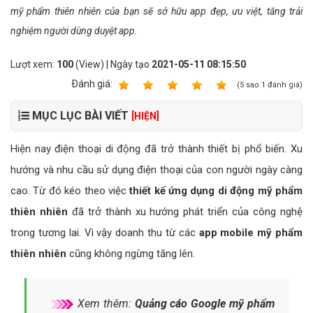
mỹ phẩm thiên nhiên của bạn sẽ sở hữu app đẹp, ưu việt, tăng trải
nghiệm người dùng duyệt app.
Lượt xem:
100
(View) | Ngày tạo
2021-05-11 08:15:50
Ðánh giá:
1
2
3
4
5
(
5
sao
1
đánh giá)
MỤC LỤC BÀI VIẾT
[HIỆN]
Hiện nay điện thoại di động đã trở thành thiết bị phổ biến. Xu
hướng và nhu cầu sử dụng điện thoại của con người ngày càng
cao. Từ đó kéo theo việc
thiết kế ứng dụng di động mỹ phẩm
thiên nhiên
đã trở thành xu hướng phát triển của công nghệ
trong tương lai. Vì vậy doanh thu từ các
app mobile mỹ phẩm
thiên nhiên
cũng không ngừng tăng lên.
Xem thêm:
Quảng cáo Google mỹ phẩm