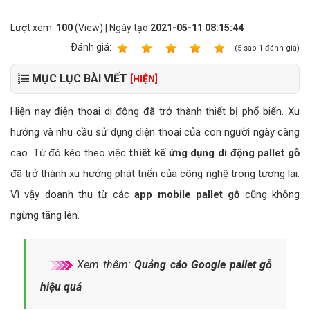
Lượt xem:
100
(View) | Ngày tạo
2021-05-11 08:15:44
Ðánh giá:
1
2
3
4
5
(
5
sao
1
đánh giá)
MỤC LỤC BÀI VIẾT
[HIỆN]
Hiện nay điện thoại di động đã trở thành thiết bị phổ biến. Xu
hướng và nhu cầu sử dụng điện thoại của con người ngày càng
cao. Từ đó kéo theo việc
thiết kế ứng dụng di động pallet gỗ
đã trở thành xu hướng phát triển của công nghệ trong tương lai.
Vì vậy doanh thu từ các
app mobile pallet gỗ
cũng không
ngừng tăng lên.
Xem thêm:
Quảng cáo Google pallet gỗ
hiệu quả