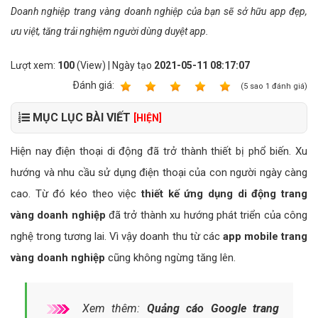
Doanh nghiệp trang vàng doanh nghiệp của bạn sẽ sở hữu app đẹp,
ưu việt, tăng trải nghiệm người dùng duyệt app.
Lượt xem:
100
(View) | Ngày tạo
2021-05-11 08:17:07
Ðánh giá:
1
2
3
4
5
(
5
sao
1
đánh giá)
MỤC LỤC BÀI VIẾT
[HIỆN]
Hiện nay điện thoại di động đã trở thành thiết bị phổ biến. Xu
hướng và nhu cầu sử dụng điện thoại của con người ngày càng
cao. Từ đó kéo theo việc
thiết kế ứng dụng di động trang
vàng doanh nghiệp
đã trở thành xu hướng phát triển của công
nghệ trong tương lai. Vì vậy doanh thu từ các
app mobile trang
vàng doanh nghiệp
cũng không ngừng tăng lên.
Xem thêm:
Quảng cáo Google trang