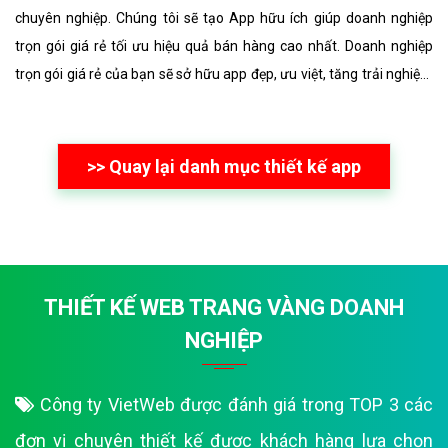
chuyên nghiệp. Chúng tôi sẽ tạo App hữu ích giúp doanh nghiệp
trọn gói giá rẻ tối ưu hiệu quả bán hàng cao nhất. Doanh nghiệp
trọn gói giá rẻ của bạn sẽ sở hữu app đẹp, ưu việt, tăng trải nghiệm
người dùng duyệt app.
>> Quay lại danh mục thiết kế app
THIẾT KẾ WEB TRANG VÀNG DOANH
NGHIỆP
Công ty VietWeb được đánh giá trong TOP 3 các
đơn vị chuyên thiết kế được khách hàng lựa chọn