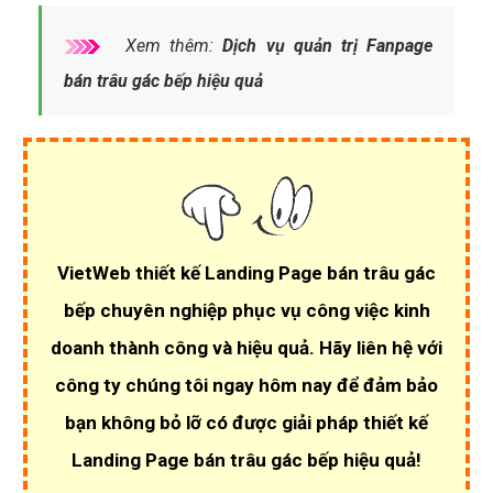
Bạn cần sở hữu một
Landing Page bán trâu gác bếp tối
ưu
, tốt nhất hãy liên hệ với các đơn vị chuyên nghiệp.
Landing page bán trâu gác bếp được thiết kế bởi các
chuyên gia
có tay nghề cao, bạn có thể nhanh chóng sở
hữu một
trang Landing Page chất lượng
chỉ trong 3
ngày làm việc.
4 - Nên lựa chọn công ty thiết kế Landing
Page bán trâu gác bếp uy tín?
Xem thêm:
Dịch vụ Quản Trị Websitebán
trâu gác bếp hiệu quả