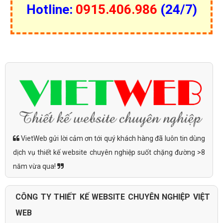
VietWeb là công ty thiết kế Website bán trâu gác bếp và
Landing Page bán trâu gác bếp uy tín
. Sự chuyên nghiệp của
công ty được khẳng định bằng 100% dự án nhận được sự đánh
giá cao từ đối tác. VietWeb luôn có 2 bộ phận chăm sóc khách
chuyên biệt: kinh doanh tư vấn làm nội dung cho khách, kỹ thuật
phụ trách lập trình và gọi điện cho khách để trao đổi chi tiết.
Thiết kế Landing Page bán trâu gác bếp
sẽ hoàn
thành nhanh và hiệu quả vì được thực hiện từ chính
những chuyên gia thiết kế lading page hàng đầu, giàu kinh
nghiệm. Trang
quản trị landing page bán trâu gác
bếp
tối ưu trải nghiệm cho người quản trị.
Công ty VietWeb chuyên dịch vụ
thiết kế Landing Page
bán trâu gác bếp giá rẻ
, uy tín, hiệu quả tăng trải nghiệm
người dùng, tư vấn chăm sóc tận tình tới khách hàng.
Chính sách hành, bảo trì trọn đời khi khách sử dụng duy