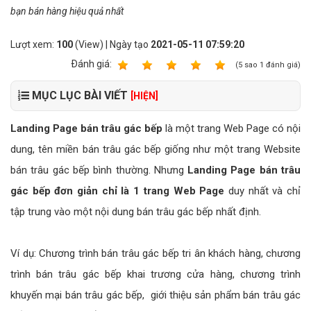
bạn bán hàng hiệu quả nhất
Lượt xem:
100
(View) | Ngày tạo
2021-05-11 07:59:20
Ðánh giá:
1
2
3
4
5
(
5
sao
1
đánh giá)
MỤC LỤC BÀI VIẾT
[HIỆN]
Landing Page bán trâu gác bếp
là một trang Web Page có nội
dung, tên miền bán trâu gác bếp giống như một trang Website
bán trâu gác bếp bình thường. Nhưng
Landing Page bán trâu
gác bếp đơn giản chỉ là 1 trang Web Page
duy nhất và chỉ
tập trung vào một nội dung bán trâu gác bếp nhất định.
Ví dụ: Chương trình bán trâu gác bếp tri ân khách hàng, chương
trình bán trâu gác bếp khai trương cửa hàng, chương trình
khuyến mại bán trâu gác bếp, giới thiệu sản phẩm bán trâu gác