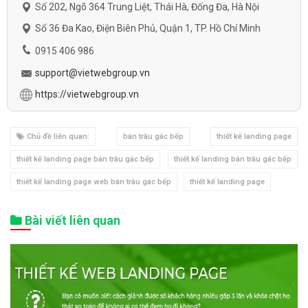
trì
hosting landing page
tại VietWeb.
5 - Giải pháp thiết kế Landing Page bán
trâu gác bếp ?
Xem thêm:
Dịch vụ quản trị Fanpage
bán trâu gác bếp hiệu quả
VietWeb thiết kế Landing Page bán trâu gác