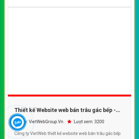
>> Quay lại danh mục thiết kế landing
page
THIẾT KẾ WEB BÁN TRÂU GÁC BẾP
Công ty VietWeb được đánh giá trong TOP 3 các
đơn vị chuyên thiết kế được khách hàng lựa chọn
nhiều nhất tại Việt Nam. Công ty chúng tôi có được
vị thế như ngày hôm nay phần lớn nhờ sự uy tín,
chuyên sâu làm web khó và năng lực lập trình web
vượt trội sẽ luôn đồng hành cùng bạn lâu dài.