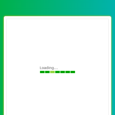
Thiết Kế Landing Page trọn gói giá rẻ hiệu
quả
Công Ty VietWeb chuyên thiết kế landing page trọn gói giá rẻ
nhanh, chất lượng, hiệu quả. Chúng đôi sẽ thiết kế cho bạn
landingpage trọn gói giá rẻ tối ưu, chuẩn seo, tốc độ tải nhanh giúp
bạn bán hàng hiệu quả nhất