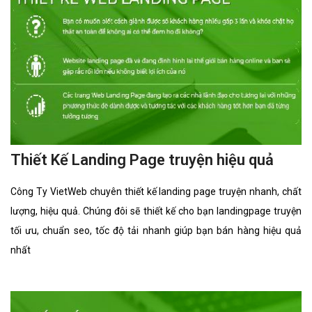
dịch vụ thiết kế website chuyên nghiệp suốt chặng đường >8
năm vừa qua!
CÔNG TY THIẾT KẾ WEBSITE CHUYÊN NGHIỆP VIỆT
WEB
Số 202, Ngõ 364 Trung Liệt, Thái Hà, Đống Đa, Hà Nội
Số 36 Đa Kao, Điện Biên Phủ, Quận 1, TP. Hồ Chí Minh
0915 406 986
support@vietwebgroup.vn
https://vietwebgroup.vn
Chủ đề liên quan:
bán trâu gác bếp
thiết kế landing page
thiết kế landing page bán trâu gác bếp
thiết kế landing bán trâu gác bếp
thiết kế landing page web bán trâu gác bếp
thiết kế landing page