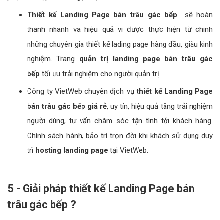
page bán trâu gác bếp miễn phí?
Xem thêm:
Công ty dịch vụ SEO Web
bán trâu gác bếp hiệu quả
Landing page bán trâu gác bếp miễn phí
chứa quảng
cáo bán trâu gác bếp và tốc độ load landing chậm, băng
thông truy cập bị giới hạn. Truy cập bị hạn chế khiến tỷ lệ
thoát Landing Page bán trâu gác bếp cao...v.v
Landing page bán trâu gác bếp dùng chung
là họ sẽ
tạo một nền tảng tạo web lading page cho mọi thành
viên.
Landing Page của bạn
khi sử dụng công cụ miễn
phí sẽ bị hạn chế, khi phải phụ thuộc vào các chức
năng được mặc định trên nền tảng đó.