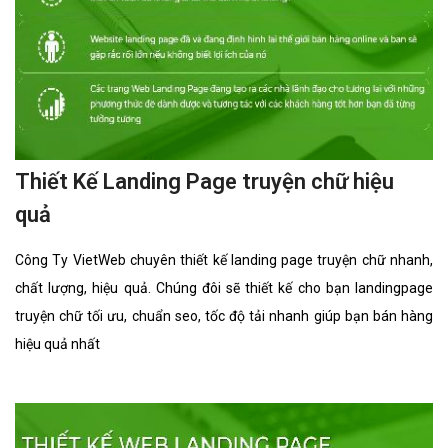
bếp chuyên nghiệp phục vụ công việc kinh
doanh thành công và hiệu quả. Hãy liên hệ với
công ty chúng tôi ngay hôm nay để đảm bảo
bạn không bỏ lỡ có được giải pháp thiết kế
Landing Page bán trâu gác bếp hiệu quả!
Hotline:
0915.406.986
(24/7)
VietWeb gửi lời cảm ơn tới quý khách hàng đã luôn tin dùng