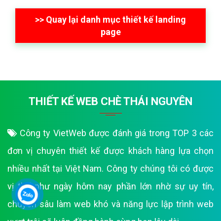
>> Quay lại danh mục thiết kế landing
page
THIẾT KẾ WEB CHÈ THÁI NGUYÊN
Công ty VietWeb được đánh giá trong TOP 3 các
đơn vị chuyên thiết kế được khách hàng lựa chọn
nhiều nhất tại Việt Nam. Công ty chúng tôi có được
vị thế như ngày hôm nay phần lớn nhờ sự uy tín,
chuyên sâu làm web khó và năng lực lập trình web