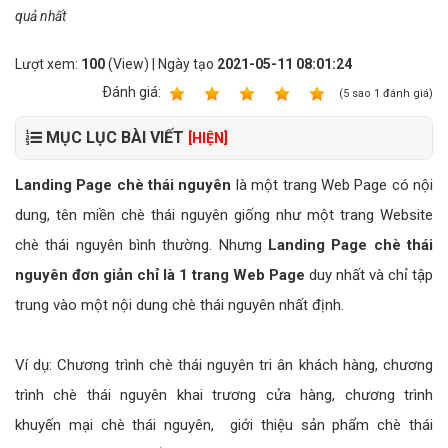
quả nhất
Lượt xem:
100
(View) | Ngày tạo
2021-05-11 08:01:24
Ðánh giá:
1
2
3
4
5
(
5
sao
1
đánh giá)
MỤC LỤC BÀI VIẾT
[HIỆN]
Landing Page chè thái nguyên
là một trang Web Page có nội
dung, tên miền chè thái nguyên giống như một trang Website
chè thái nguyên bình thường. Nhưng
Landing Page chè thái
nguyên đơn giản chỉ là 1 trang Web Page
duy nhất và chỉ tập
trung vào một nội dung chè thái nguyên nhất định.
Ví dụ: Chương trình chè thái nguyên tri ân khách hàng, chương
trình chè thái nguyên khai trương cửa hàng, chương trình
khuyến mại chè thái nguyên, giới thiệu sản phẩm chè thái