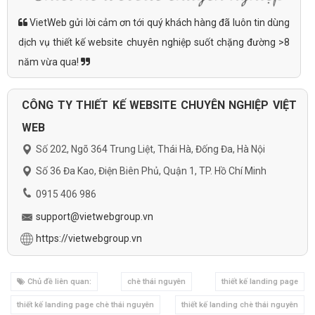
VietWeb gửi lời cảm ơn tới quý khách hàng đã luôn tin dùng
dịch vụ thiết kế website chuyên nghiệp suốt chặng đường >8
năm vừa qua!
CÔNG TY THIẾT KẾ WEBSITE CHUYÊN NGHIỆP VIỆT
WEB
Số 202, Ngõ 364 Trung Liệt, Thái Hà, Đống Đa, Hà Nội
Số 36 Đa Kao, Điện Biên Phủ, Quận 1, TP. Hồ Chí Minh
0915 406 986
support@vietwebgroup.vn
https://vietwebgroup.vn
Chủ đề liên quan:
chè thái nguyên
thiết kế landing page
thiết kế landing page chè thái nguyên
thiết kế landing chè thái nguyên