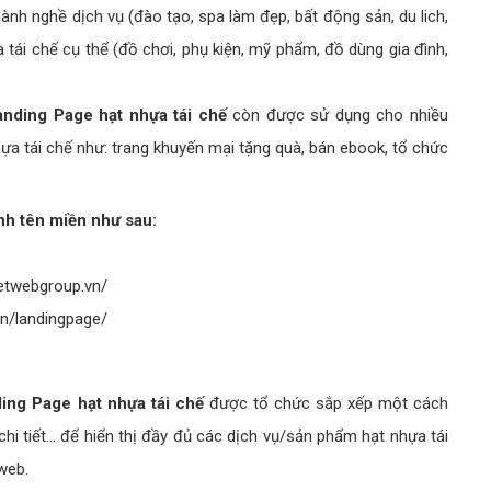
ành nghề dịch vụ (đào tạo, spa làm đẹp, bất động sản, du lich,
a tái chế cụ thể (đồ chơi, phụ kiện, mỹ phẩm, đồ dùng gia đình,
anding Page hạt nhựa tái chế
còn được sử dụng cho nhiều
a tái chế như: trang khuyến mại tặng quà, bán ebook, tổ chức
nh tên miền như sau:
ietwebgroup.vn/
vn/landingpage/
ing Page hạt nhựa tái chế
được tổ chức sắp xếp một cách
i tiết... để hiển thị đầy đủ các dịch vụ/sản phẩm hạt nhựa tái
 web.