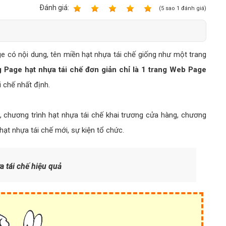
Bảng giá quảng cáo Google
Ðánh giá:
1
2
3
4
5
(
5
sao
1
đánh giá)
Bảng giá quảng cáo Facebook
Bảng giá quảng cáo Banner
 có nội dung, tên miền hạt nhựa tái chế giống như một trang
Bảng giá quản trị Website
 Page hạt nhựa tái chế đơn giản chỉ là 1 trang Web Page
Bảng giá quản trị Fanpage Facebook
i chế nhất định.
Bảng giá SEO Website
g, chương trình hạt nhựa tái chế khai trương cửa hàng, chương
hạt nhựa tái chế mới, sự kiện tổ chức.
 tái chế hiệu quả