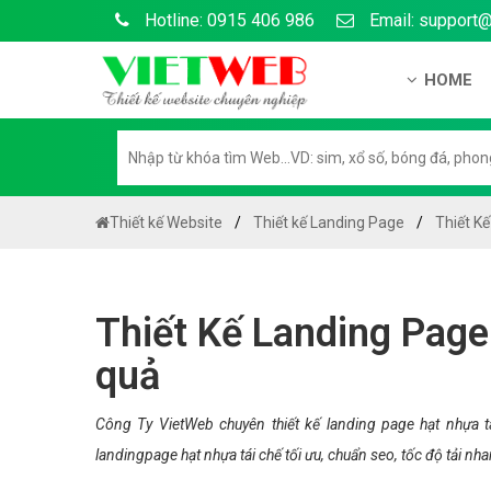
Hotline: 0915 406 986
Email: support
HOME
Giới thiệu
Hồ sơ nă
Hướng dẫ
Thiết kế Website
Thiết kế Landing Page
Thiết Kế
Tuyển dụ
Chính sá
Thiết Kế Landing Page 
Chính sác
quả
Liên hệ c
Chính sác
Công Ty VietWeb chuyên thiết kế landing page hạt nhựa tá
landingpage hạt nhựa tái chế tối ưu, chuẩn seo, tốc độ tải n