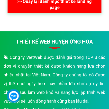
>> Quay lại danh mục thiết kế landing
page
THIẾT KẾ WEB HUYỆN ỨNG HÒA
Công ty VietWeb được đánh giá trong TOP 3 các
đơn vị chuyên thiết kế được khách hàng lựa chọn
nhiều nhất tại Việt Nam. Công ty chúng tôi có được
vị thế như ngày hôm nay phần lớn nhờ sự uy tín,
chuyên sâu làm web khó và năng lực lập trình web
vượt trội sẽ luôn đồng hành cùng bạn lâu dài.