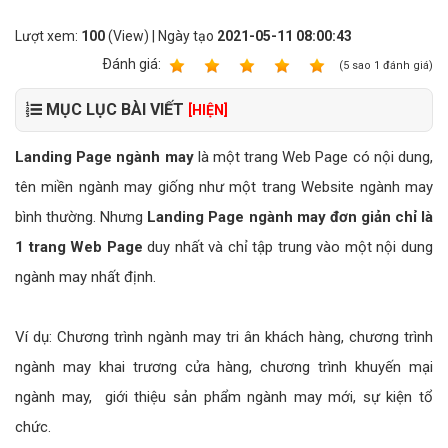
Lượt xem:
100
(View) | Ngày tạo
2021-05-11 08:00:43
Ðánh giá:
1
2
3
4
5
(
5
sao
1
đánh giá)
MỤC LỤC BÀI VIẾT
[HIỆN]
Landing Page ngành may
là một trang Web Page có nội dung,
tên miền ngành may giống như một trang Website ngành may
bình thường. Nhưng
Landing Page ngành may đơn giản chỉ là
1 trang Web Page
duy nhất và chỉ tập trung vào một nội dung
ngành may nhất định.
Ví dụ: Chương trình ngành may tri ân khách hàng, chương trình
ngành may khai trương cửa hàng, chương trình khuyến mại
ngành may, giới thiệu sản phẩm ngành may mới, sự kiện tổ
chức.