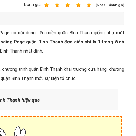
Bảng giá quảng cáo Google
Ðánh giá:
1
2
3
4
5
(
5
sao
1
đánh giá)
Bảng giá quảng cáo Facebook
Bảng giá quảng cáo Banner
Page có nội dung, tên miền quận Bình Thạnh giống như một
Bảng giá quản trị Website
nding Page quận Bình Thạnh đơn giản chỉ là 1 trang Web
Bảng giá quản trị Fanpage Facebook
Bình Thạnh nhất định.
Bảng giá SEO Website
g, chương trình quận Bình Thạnh khai trương cửa hàng, chương
 quận Bình Thạnh mới, sự kiện tổ chức.
nh Thạnh hiệu quả