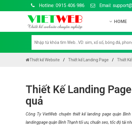
Hotline: 0915 406 986
Email: support
HOME
Giới thiệu
Hồ sơ nă
Hướng dẫ
Thiết kế Website
Thiết kế Landing Page
Thiết K
Tuyển dụ
Chính sá
Thiết Kế Landing Page
Chính sác
quả
Liên hệ c
Chính sác
Công Ty VietWeb chuyên thiết kế landing page quận Bình 
landingpage quận Bình Thạnh tối ưu, chuẩn seo, tốc độ tải n