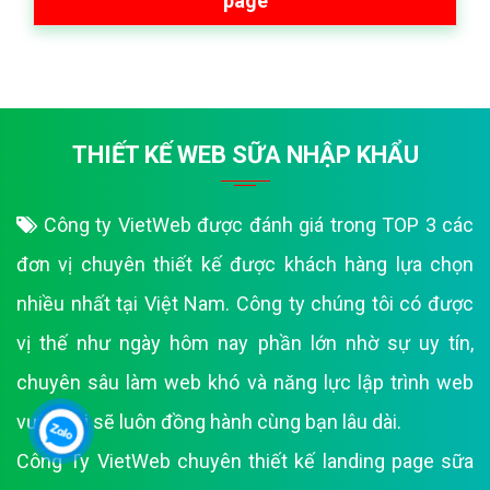
page
THIẾT KẾ WEB SỮA NHẬP KHẨU
Công ty VietWeb được đánh giá trong TOP 3 các
đơn vị chuyên thiết kế được khách hàng lựa chọn
nhiều nhất tại Việt Nam. Công ty chúng tôi có được
vị thế như ngày hôm nay phần lớn nhờ sự uy tín,
chuyên sâu làm web khó và năng lực lập trình web
vượt trội sẽ luôn đồng hành cùng bạn lâu dài.
Công Ty VietWeb chuyên thiết kế landing page sữa