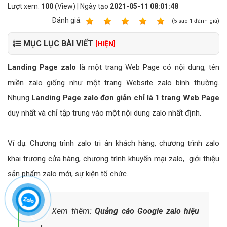
Lượt xem:
100
(View) | Ngày tạo
2021-05-11 08:01:48
Ðánh giá:
1
2
3
4
5
(
5
sao
1
đánh giá)
MỤC LỤC BÀI VIẾT
[HIỆN]
Landing Page zalo
là một trang Web Page có nội dung, tên
miền zalo giống như một trang Website zalo bình thường.
Nhưng
Landing Page zalo đơn giản chỉ là 1 trang Web Page
duy nhất và chỉ tập trung vào một nội dung zalo nhất định.
Ví dụ: Chương trình zalo tri ân khách hàng, chương trình zalo
khai trương cửa hàng, chương trình khuyến mại zalo, giới thiệu
sản phẩm zalo mới, sự kiện tổ chức.
Xem thêm:
Quảng cáo Google zalo hiệu