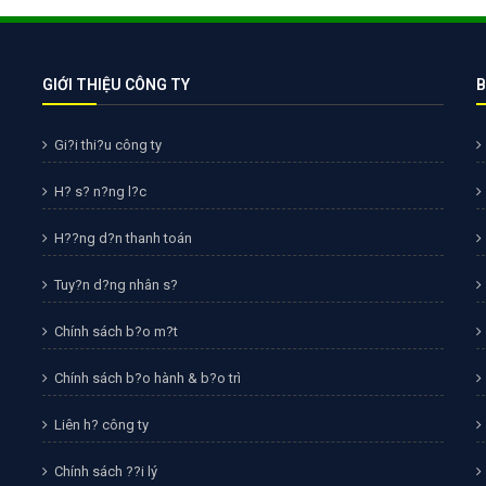
Bảng giá quảng cáo Google
Bảng giá quảng cáo Facebook
Bảng giá quảng cáo Banner
GIỚI THIỆU CÔNG TY
B
Bảng giá quản trị Website
Gi?i thi?u công ty
Bảng giá quản trị Fanpage Facebook
H? s? n?ng l?c
Bảng giá SEO Website
H??ng d?n thanh toán
Tuy?n d?ng nhân s?
Chính sách b?o m?t
Chính sách b?o hành & b?o trì
Liên h? công ty
Chính sách ??i lý