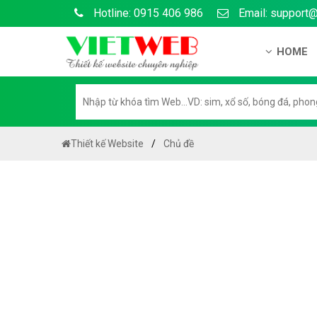
Hotline: 0915 406 986
Email: support
HOME
Gi?i thi?
H? s? n?
H??ng d?
Thiết kế Website
Chủ đề
Tuy?n d
Chính sá
Chính sá
Liên h? 
Chính sác