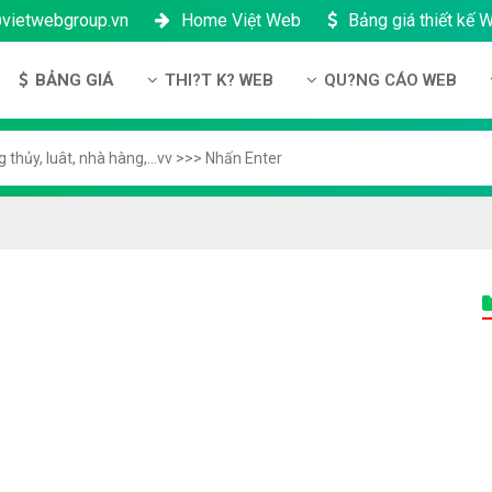
@vietwebgroup.vn
Home Việt Web
Bảng giá thiết kế 
BẢNG GIÁ
THI?T K? WEB
QU?NG CÁO WEB
u công ty
Bảng giá thiết kế Website
Thi?t k? Website
Qu?ng cáo Google
ng l?c
Bảng giá thiết kế Landing Page
Thi?t k? Landing Page
Qu?ng cáo Facebook
n thanh toán
Bảng giá thiết kế App Android & IOS
Thi?t k? App
Qu?ng Cáo Banner
?ng nhân s?
Bảng giá Tên Miền
ch b?o m?t
Bảng giá Hosting
ch b?o hành & b?o trì
Bảng giá thuê VPS
công ty
Bảng giá thuê Server
h ??i lý
Bảng giá SSL - HTTTS
Bảng giá Email theo tên miền