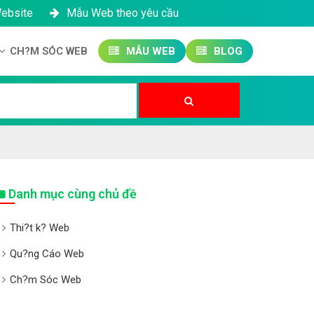
Website
Mẫu Web theo yêu cầu
CH?M SÓC WEB
MẪU WEB
BLOG
Công ty SEO Website
Qu?n tr? Website
Qu?n tr? Fanpage
Danh mục cùng chủ đề
Thi?t k? Web
Qu?ng Cáo Web
Ch?m Sóc Web