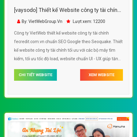
[vaysodo] Thiết kế Website công ty tài chính
- fecredit.com.vn - VietWebGroup.Vn
By: VietWebGroup.Vn
Lượt xem: 12200
Công ty VietWeb thiết kế website công ty tài chính
fecredit.com.vn chuẩn SEO Google theo Seoquake. Thiết
kế website công ty tài chính tối ưu với các bộ máy tìm
kiếm, tối ưu tốc độ load, website chuẩn UI - UX giúp tăng
trải nghiệm người dùng lướt website công ty tài chính
CHI TIẾT WEBSITE
XEM WEBSITE
fecredit.com.vn