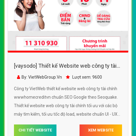
[vaysodo] Thiết kế Website web công ty tài
chính - wwwhomecreditvn
By: VietWebGroup.Vn
Lượt xem: 9600
Công ty VietWeb thiết kế website web công ty tài chính
wwwhomecreditvn chuẩn SEO Google theo Seoquake.
Thiết kế website web công ty tài chính tối ưu với các bộ
máy tìm kiếm, tối ưu tốc độ load, website chuẩn UI - UX
giúp tăng trải nghiệm người dùng lướt website web công
CHI TIẾT WEBSITE
XEM WEBSITE
ty tài chính wwwhomecreditvn