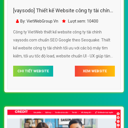
[vaysodo] Thiết kế Website công ty tài chính
- vaysodo.com - VietWebGroup.Vn
By: VietWebGroup.Vn
Lượt xem: 10400
Công ty VietWeb thiết kế website công ty tài chính
vaysodo.com chuẩn SEO Google theo Seoquake. Thiết
kế website công ty tài chính tối ưu với các bộ máy tìm
kiếm, tối ưu tốc độ load, website chuẩn UI - UX giúp tăng
trải nghiệm người dùng lướt website công ty tài chính
CHI TIẾT WEBSITE
XEM WEBSITE
vaysodo.com