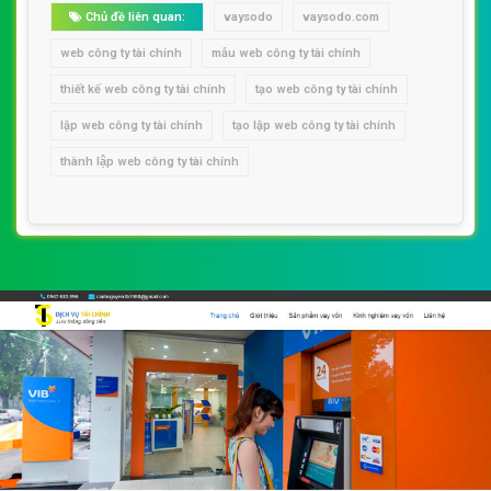
Chủ đề liên quan:
vaysodo
vaysodo.com
web công ty tài chính
mẫu web công ty tài chính
thiết kế web công ty tài chính
tạo web công ty tài chính
lập web công ty tài chính
tạo lập web công ty tài chính
thành lập web công ty tài chính