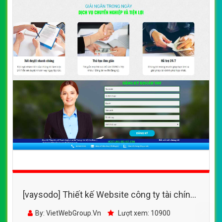
[vaysodo] Thiết kế Website công ty tài chính
- www.locphathanoi.com - VietWebGroup.Vn
By: VietWebGroup.Vn
Lượt xem: 10900