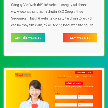
Công ty VietWeb thiết kế website công ty tài chính
www.locphathanoi.com chuẩn SEO Google theo
Seoquake. Thiết kế website công ty tài chính tối ưu với
các bộ máy tìm kiếm, tối ưu tốc độ load, website chuẩn UI
- UX giúp tăng trải nghiệm người dùng lướt website công
CHI TIẾT WEBSITE
XEM WEBSITE
ty tài chính www.locphathanoi.com