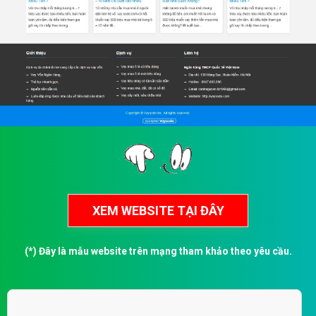
(*) Đây là mẫu website trên mạng tham khảo theo yêu cầu.