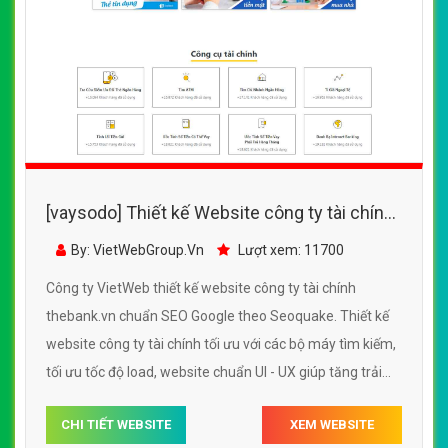
[vaysodo] Thiết kế Website công ty tài chính
- thebank.vn - VietWebGroup.Vn
By: VietWebGroup.Vn
Lượt xem: 11700
Công ty VietWeb thiết kế website công ty tài chính
thebank.vn chuẩn SEO Google theo Seoquake. Thiết kế
website công ty tài chính tối ưu với các bộ máy tìm kiếm,
tối ưu tốc độ load, website chuẩn UI - UX giúp tăng trải
nghiệm người dùng lướt website công ty tài chính
CHI TIẾT WEBSITE
XEM WEBSITE
thebank.vn