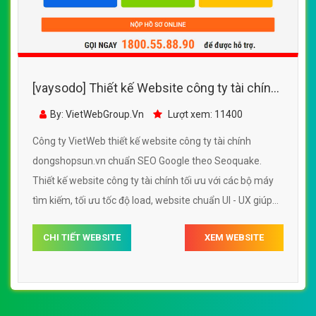
[vaysodo] Thiết kế Website công ty tài chính
- dongshopsun.vn - VietWebGroup.Vn
By: VietWebGroup.Vn
Lượt xem: 11400
Công ty VietWeb thiết kế website công ty tài chính
dongshopsun.vn chuẩn SEO Google theo Seoquake.
Thiết kế website công ty tài chính tối ưu với các bộ máy
tìm kiếm, tối ưu tốc độ load, website chuẩn UI - UX giúp
tăng trải nghiệm người dùng lướt website công ty tài
CHI TIẾT WEBSITE
XEM WEBSITE
chính dongshopsun.vn