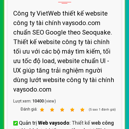
Công ty VietWeb thiết kế website
công ty tài chính vaysodo.com
chuẩn SEO Google theo Seoquake.
Thiết kế website công ty tài chính
tối ưu với các bộ máy tìm kiếm, tối
ưu tốc độ load, website chuẩn UI -
UX giúp tăng trải nghiệm người
dùng lướt website công ty tài chính
vaysodo.com
Lượt xem:
10400
(view)
Ðánh giá:
1
2
3
4
5
(
5
sao
1
đánh giá)
Quản trị
Web vaysodo
:
Thiết kế
web công