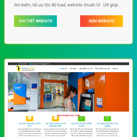
tìm kiếm, tối ưu tốc độ load, website chuẩn UI - UX giúp
tăng trải nghiệm người dùng lướt website công ty tài
CHI TIẾT WEBSITE
XEM WEBSITE
chính vayonlinehanoi.com