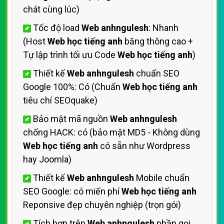
chát cùng lúc)
Tốc độ load
Web anhngulesh
: Nhanh
(Host
Web học tiếng anh
băng thông cao +
Tự lập trình tối ưu Code
Web học tiếng anh
)
Thiết kế
Web anhngulesh
chuẩn SEO
Google 100%: Có (Chuẩn
Web học tiếng anh
tiêu chí SEOquake)
Bảo mật mã nguồn
Web anhngulesh
chống HACK: có (bảo mật MD5 - Không dùng
Web học tiếng anh
có sẵn như Wordpress
hay Joomla)
Thiết kế
Web anhngulesh
Mobile chuẩn
SEO Google: có miến phí
Web học tiếng anh
Reponsive đẹp chuyên nghiệp (trọn gói)
Tích hợp trên
Web anhngulesh
phần gọi