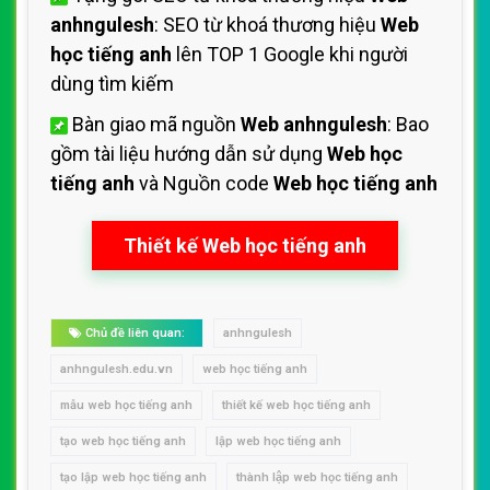
anhngulesh
: SEO từ khoá thương hiệu
Web
học tiếng anh
lên TOP 1 Google khi người
dùng tìm kiếm
Bàn giao mã nguồn
Web anhngulesh
: Bao
gồm tài liệu hướng dẫn sử dụng
Web học
tiếng anh
và Nguồn code
Web học tiếng anh
Thiết kế Web học tiếng anh
Chủ đề liên quan:
anhngulesh
anhngulesh.edu.vn
web học tiếng anh
mẫu web học tiếng anh
thiết kế web học tiếng anh
tạo web học tiếng anh
lập web học tiếng anh
tạo lập web học tiếng anh
thành lập web học tiếng anh