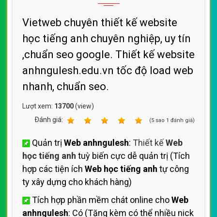
Vietweb chuyên thiết kế website
học tiếng anh chuyên nghiệp, uy tín
,chuẩn seo google. Thiết kế website
anhngulesh.edu.vn tốc độ load web
nhanh, chuẩn seo.
Lượt xem:
13700
(view)
Ðánh giá:
1
2
3
4
5
(
5
sao
1
đánh giá)
Quản trị
Web anhngulesh
:
Thiết kế
Web
học tiếng anh
tuỳ biến cực dễ quản trị (Tích
hợp các tiện ích
Web học tiếng anh
tự công
ty xây dựng cho khách hàng)
Tích hợp phần mềm chát online cho
Web
anhngulesh
: Có (Tặng kèm có thể nhiều nick