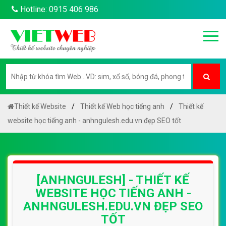
Hotline: 0915 406 986
Thiết kế Website
Thiết kế Web học tiếng anh
Thiết kế
website học tiếng anh - anhngulesh.edu.vn đẹp SEO tốt
[ANHNGULESH] - THIẾT KẾ
WEBSITE HỌC TIẾNG ANH -
ANHNGULESH.EDU.VN ĐẸP SEO
TỐT