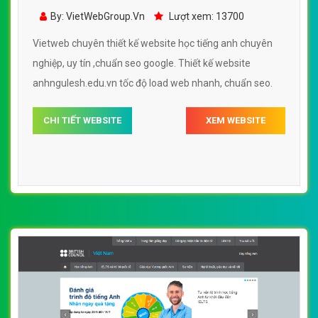
- anhngulesh.edu.vn đẹp SEO tốt
By: VietWebGroup.Vn
Lượt xem: 13700
Vietweb chuyên thiết kế website học tiếng anh chuyên
nghiệp, uy tín ,chuẩn seo google. Thiết kế website
anhngulesh.edu.vn tốc độ load web nhanh, chuẩn seo.
CHI TIẾT WEBSITE
XEM WEBSITE