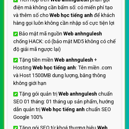
điện mà không cần bấm số: có miến phí tạo
và thêm số cho
Web học tiếng anh
để khách
hàng gọi luôn không cần nhập số cực tiện lợi
Bảo mật mã nguồn
Web anhngulesh
chống HACK: có (bảo mật MD5 không có chế
độ giải mã ngược lại)
Tặng tiền miền
Web anhngulesh
+
Hosting
Web học tiếng anh
: Tên miền .com
và Host 1500MB dung lượng, băng thông
không giới hạn
Tặng gói quản trị
Web anhngulesh
chuẩn
SEO 01 tháng: 01 tháng up sản phẩm, hướng
dẫn quản trị
Web học tiếng anh
chuẩn SEO
Google 100%
Tặng gói SEO từ khoá thương hiệu
Web