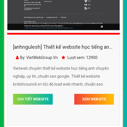
[anhngulesh] Thiết kế website học tiếng anh
- britishcouncil.vn đẹp SEO tốt
By: VietWebGroup.Vn
Lượt xem: 12900
Vietweb chuyên thiết kế website học tiếng anh chuyên
nghiệp, uy tín ,chuẩn seo google. Thiết kế website
britishcouncil.vn tốc độ load web nhanh, chuẩn seo.
CHI TIẾT WEBSITE
XEM WEBSITE