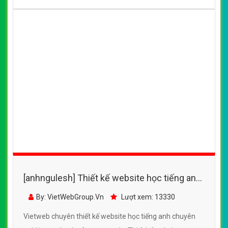
[anhngulesh] Thiết kế website học tiếng anh
- vus.edu.vn đẹp SEO nhanh hiệu quả
By: VietWebGroup.Vn
Lượt xem: 13330
Vietweb chuyên thiết kế website học tiếng anh chuyên