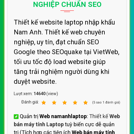
NGHIỆP CHUẨN SEO
Thiết kế website laptop nhập khẩu
Nam Anh. Thiết kế web chuyên
nghiệp, uy tín, đạt chuẩn SEO
Google theo SEOquake tại VietWeb,
tối ưu tốc độ load website giúp
tăng trải nghiệm người dùng khi
duyệt website.
Lượt xem:
14640
(view)
Ðánh giá:
1
2
3
4
5
(
5
sao
1
đánh giá)
Quản trị
Web namanhlaptop
:
Thiết kế
Web
bán máy tính Laptop
tuỳ biến cực dễ quản
trị (Tích hợp các tiện ích
Web bán máy tính