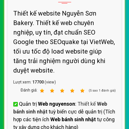
Thiết kế website Nguyễn Sơn
Bakery. Thiết kế web chuyên
nghiệp, uy tín, đạt chuẩn SEO
Google theo SEOquake tại VietWeb,
tối ưu tốc độ load website giúp
tăng trải nghiệm người dùng khi
duyệt website.
Lượt xem:
17700
(view)
Ðánh giá:
1
2
3
4
5
(
5
sao
1
đánh giá)
Quản trị
Web nguyenson
:
Thiết kế
Web
bánh sinh nhật
tuỳ biến cực dễ quản trị (Tích
hợp các tiện ích
Web bánh sinh nhật
tự công
ty xây dựng cho khách hàng)