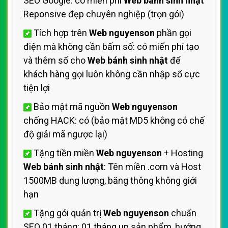
SEO Google: có miến phí
Web bánh sinh nhật
Reponsive đẹp chuyên nghiệp (trọn gói)
Tích hợp trên
Web nguyenson
phần gọi
điện mà không cần bấm số: có miến phí tạo
và thêm số cho
Web bánh sinh nhật
để
khách hàng gọi luôn không cần nhập số cực
tiện lợi
Bảo mật mã nguồn
Web nguyenson
chống HACK: có (bảo mật MD5 không có chế
độ giải mã ngược lại)
Tặng tiền miền
Web nguyenson
+ Hosting
Web bánh sinh nhật
: Tên miền .com và Host
1500MB dung lượng, băng thông không giới
hạn
Tặng gói quản trị
Web nguyenson
chuẩn
SEO 01 tháng: 01 tháng up sản phẩm, hướng