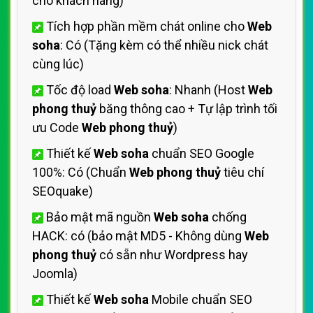
cho khách hàng)
Tích hợp phần mềm chát online cho
Web
soha
: Có (Tặng kèm có thể nhiều nick chát
cùng lúc)
Tốc độ load
Web soha
: Nhanh (Host
Web
phong thuỷ
băng thông cao + Tự lập trình tối
ưu Code
Web phong thuỷ
)
Thiết kế
Web soha
chuẩn SEO Google
100%: Có (Chuẩn
Web phong thuỷ
tiêu chí
SEOquake)
Bảo mật mã nguồn
Web soha
chống
HACK: có (bảo mật MD5 - Không dùng
Web
phong thuỷ
có sẵn như Wordpress hay
Joomla)
Thiết kế
Web soha
Mobile chuẩn SEO