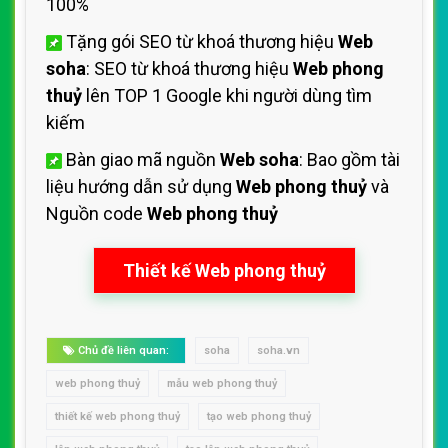
100%
Tặng gói SEO từ khoá thương hiệu
Web
soha
: SEO từ khoá thương hiệu
Web phong
thuỷ
lên TOP 1 Google khi người dùng tìm
kiếm
Bàn giao mã nguồn
Web soha
: Bao gồm tài
liệu hướng dẫn sử dụng
Web phong thuỷ
và
Nguồn code
Web phong thuỷ
Thiết kế Web phong thuỷ
Chủ đề liên quan:
soha
soha.vn
web phong thuỷ
mẫu web phong thuỷ
thiết kế web phong thuỷ
tạo web phong thuỷ