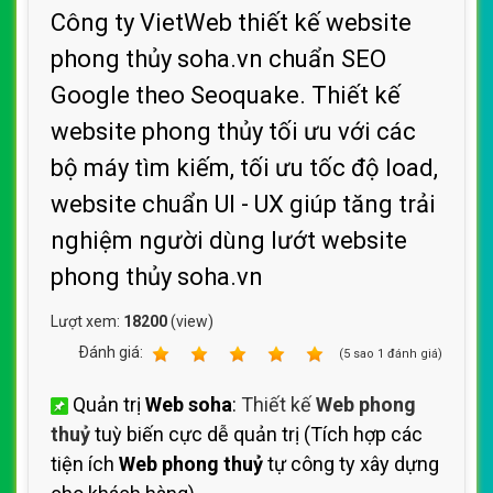
Công ty VietWeb thiết kế website
phong thủy soha.vn chuẩn SEO
Google theo Seoquake. Thiết kế
website phong thủy tối ưu với các
bộ máy tìm kiếm, tối ưu tốc độ load,
website chuẩn UI - UX giúp tăng trải
nghiệm người dùng lướt website
phong thủy soha.vn
Lượt xem:
18200
(view)
Ðánh giá:
1
2
3
4
5
(
5
sao
1
đánh giá)
Quản trị
Web soha
:
Thiết kế
Web phong
thuỷ
tuỳ biến cực dễ quản trị (Tích hợp các
tiện ích
Web phong thuỷ
tự công ty xây dựng